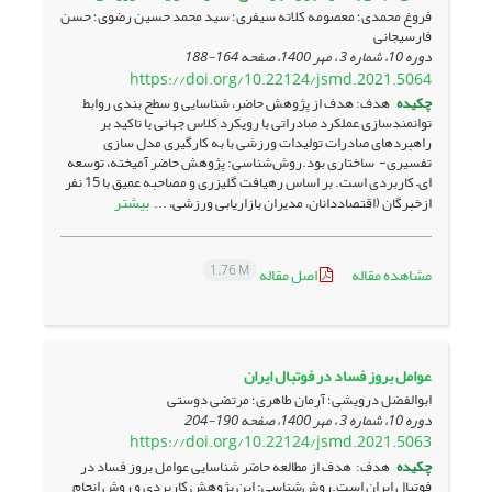
فروغ محمدی؛ معصومه کلاته سیفری؛ سید محمد حسین رضوی؛ حسن
فارسیجانی
دوره 10، شماره 3 ، مهر 1400، صفحه
164-188
https://doi.org/10.22124/jsmd.2021.5064
چکیده
هدف: هدف از پژوهش حاضر، شناسایی و سطح بندی روابط
توانمندسازی عملکرد صادراتی با رویکرد کلاس جهانی با تاکید بر
راهبردهای صادرات تولیدات ورزشی با به کارگیری مدل سازی
تفسیری- ساختاری بود.روش‌شناسی: پژوهش حاضر آمیخته، توسعه
ای– کاربردی است. بر اساس رهیافت گلیزری و مصاحبه عمیق با 15 نفر
بیشتر
ازخبرگان (اقتصاددانان، مدیران بازاریابی ورزشی، ...
1.76 M
مشاهده مقاله
اصل مقاله
عوامل بروز فساد در فوتبال ایران
ابوالفضل درویشی؛ آرمان طاهری؛ مرتضی دوستی
دوره 10، شماره 3 ، مهر 1400، صفحه
190-204
https://doi.org/10.22124/jsmd.2021.5063
چکیده
هدف: هدف از مطالعه حاضر شناسایی عوامل بروز فساد در
فوتبال ایران است.روش‌شناسی: این پژوهش کاربردی و روش انجام