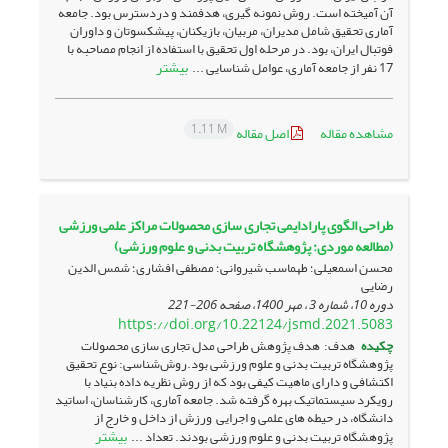
آن آمیخته است. روش نمونه­ گیری، هدفمند و دردسترس بود. جامعه
آماری تحقیق شامل مدیران، مربیان، بازیکنان، پیشکسوتان و داوران
فوتبال ایران، بود. در مرحله اول تحقیق با استفاده از انجام مصاحبه با
بیشتر
17 نفر از جامعه آماری، عوامل شناسایی ...
1.11 M
مشاهده مقاله
اصل مقاله
طراحی الگوی پارادایمی تجاری سازی محصولات مراکز علمی ورزشی
(مطالعه موردی: پژوهشگاه تربیت بدنی و علوم ورزشی)
محسن اسمعیلی؛ طهماسب شیروانی؛ مصطفی افشاری؛ شمس الدین
رضایی
دوره 10، شماره 3 ، مهر 1400، صفحه
206-221
https://doi.org/10.22124/jsmd.2021.5083
چکیده
هدف: هدف پژوهش طراحی مدل تجاری سازی محصولات
پژوهشگاه تربیت بدنی و علوم ورزشی بود.روش‌شناسی: نوع تحقیق
اکتشافی و دارای ماهیت کیفی بود که از روش نظریه داده ‌بنیاد با
رویکرد سیستماتیک بهره گرفته شد. جامعه آماری، کارشناسان، اساتید
دانشگاه، در حیطه های علمی و اجرایی ورزش از داخل و خارج از
بیشتر
پژوهشگاه تربیت بدنی و علوم ورزشی بودند. تعداد ...