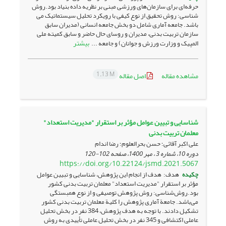
حرفه­‌ای برای سازمان­‌های ورزشی مبنی بر نظریه داده بنیاد بود.روش­‌
شناسی: روش تحقیق از نوع کیفی با رویکرد تحلیل سیستماتیک می­‌
باشد. جامعه آماری شامل دو بخش جامعه انسانی (مدیران سابق
سازمان تربیت بدنی، مدیران و روسای حال حاضر و سابق کمیته ملی
بیشتر
المپیک و وزارت ورزش و جوانان) و جامعه ...
1.13 M
مشاهده مقاله
اصل مقاله
شناسایی و تبیین عوامل مؤثر بر استقرار "مدیریت استعداد"
معلمان تربیت بدنی
علی اکبر آقائی؛ حسن بحرالعلوم؛ رضا اندام
دوره 10، شماره 3 ، مهر 1400، صفحه
102-120
https://doi.org/10.22124/jsmd.2021.5067
چکیده
هدف: هدف از انجام این پژوهش، شناسایی و تبیین عوامل
مؤثر بر استقرار "مدیریت استعداد" معلمان تربیت بدنی کشور
بود.روش‌شناسی: روش پژوهش توصیفی و از نوع همبستگی
می‌باشد. جامعة آماری پژوهش را کلیة معلمان تربیت بدنی کشور
تشکیل دادند. با توجه به هدف پژوهش، 384 نفر در بخش تحلیل
عاملی اکتشافی و 345 نفر در بخش تحلیل عاملی تأییدی به روش