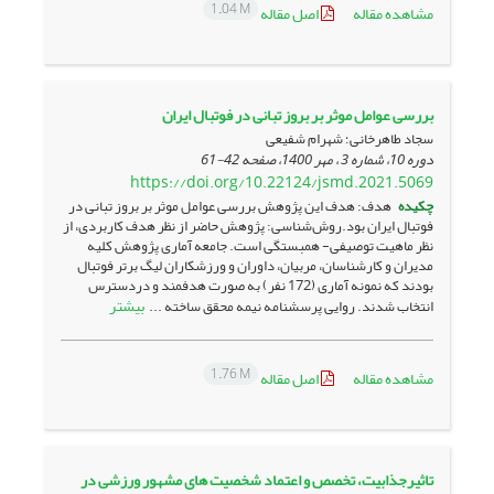
1.04 M
مشاهده مقاله
اصل مقاله
بررسی عوامل موثر بر بروز تبانی در فوتبال ایران
سجاد طاهرخانی؛ شهرام شفیعی
دوره 10، شماره 3 ، مهر 1400، صفحه
42-61
https://doi.org/10.22124/jsmd.2021.5069
چکیده
هدف: هدف این پژوهش بررسی عوامل موثر بر بروز تبانی در
فوتبال ایران بود.روش‌­شناسی: پژوهش حاضر از نظر هدف کاربردی، از
نظر ماهیت توصیفی- همبستگی است. جامعه آماری پژوهش کلیه
مدیران و کارشناسان، مربیان، داوران و ورزشکاران لیگ برتر فوتبال
بودند که نمونه آماری (172 نفر) به صورت هدفمند و دردسترس
بیشتر
انتخاب شدند. روایی پرسشنامه نیمه محقق ساخته ...
1.76 M
مشاهده مقاله
اصل مقاله
تاثیرجذابیت، تخصص و اعتماد شخصیت های مشهور ورزشی در