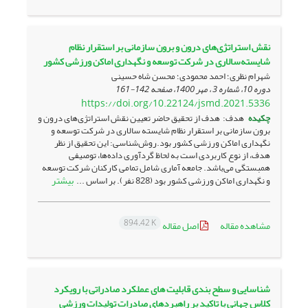
نقش استراتژی‌های درون و برون سازمانی بر استقرار نظام
شایسته‌سالاری در شرکت توسعه و نگهداری اماکن ورزشی کشور
شهرام نظری؛ احمد محمودی؛ محسن شاه حسینی
دوره 10، شماره 3 ، مهر 1400، صفحه
142-161
https://doi.org/10.22124/jsmd.2021.5336
چکیده
هدف: هدف از تحقیق حاضر تعیین نقش استراتژی‌های درون و
برون سازمانی بر استقرار نظام شایسته سالاری در شرکت توسعه و
نگهداری اماکن ورزشی کشور بود.روش‌شناسی: این تحقیق از نظر
هدف، از نوع کاربردی است به لحاظ گردآوری داده‌ها، توصیفی
همبستگی می‌باشد. جامعه آماری شامل تمامی کارکنان شرکت توسعه
بیشتر
و نگهداری اماکن ورزشی کشور بود (828 نفر). بر اساس ...
894.42 K
مشاهده مقاله
اصل مقاله
شناسایی و سطح بندی قابلیت های عملکرد صادراتی با رویکرد
کلاس جهانی با تاکید بر راهبردهای صادرات تولیدات ورزشی