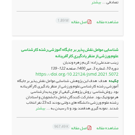
بیشتر
تصادفی ...
1.89 M
مشاهده مقاله
اصل مقاله
شناسایی عوامل نقش پذیر بر جایگاه آموزشی رشته کارشناسی
علوم ورزشی از منظر یادگیری کارآفرینانه
زینب مندعلی زاده؛ کریم زهره وندیان
دوره 10، شماره 3 ، مهر 1400، صفحه
122-139
https://doi.org/10.22124/jsmd.2021.5072
چکیده
هدف: هدف این پژوهش، شناسایی عوامل نقش­ پذیر بر جایگاه
آموزشی رشته­ کارشناسی علوم ورزشی از منظر یادگیری کارآفرینانه
بود.روش‌شناسی: روش پژوهش کیفی از نوع پدیدارشناسی
هرمونوتیک بود. مشارکت ­کنندگان شامل دانشجویان و استادان
رشته­ علوم ورزشی دانشگاه ­های دولتی بودند که 23 نفر انتخاب
بیشتر
شدند. نمونه ­گیری هدفمند بود و تا رسیدن به ...
967.49 K
مشاهده مقاله
اصل مقاله