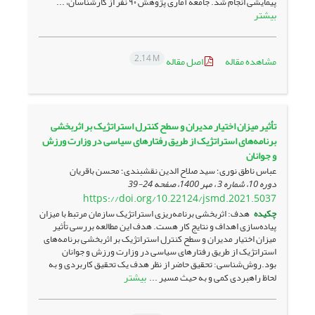
پیمایشی انجام شد. جامعه آماری پژوهش ۹۰ نفر از کارشناسان، ...
بیشتر
2.14 M
مشاهده مقاله
اصل مقاله
تأثیر میزان اختیار مدیران و سطح کنترل استراتژیک بر اثربخشی
برنامه‌های استراتژیک از طریق رفتارهای سیاسی در وزارت ورزش
و جوانان
عباس ناطق نوری؛ سید صلاح الدین نقشبندی؛ محسن باقریان
دوره 10، شماره 3 ، مهر 1400، صفحه
24-39
https://doi.org/10.22124/jsmd.2021.5037
چکیده
هدف: اثربخشی برنامه­‌ریزی استراتژیک سازمان مرتبط با میزان
پیاده‌سازی اهداف و نتایج کار هست. هدف این مطالعه بررسی تأثیر
میزان اختیار مدیران و سطح کنترل استراتژیک بر اثربخشی برنامه­‌های
استراتژیک از طریق رفتارهای سیاسی در وزارت ورزش و جوانان
بود.روش‌شناسی: تحقیق حاضر از نظر هدف یک تحقیق کاربردی و به
بیشتر
لحاظ راهبردی کمی و به حیث مسیر ...