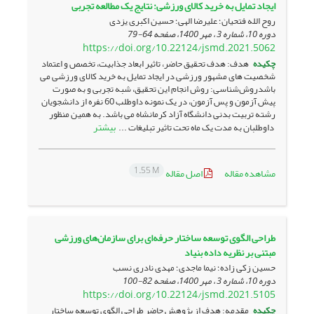
ایجاد تمایل به خرید کالای ورزشی: نتایج یک مطالعه تجربی
روح الله فتحیان؛ علیرضا الهی؛ حسین اکبری یزدی
دوره 10، شماره 3 ، مهر 1400، صفحه
64-79
https://doi.org/10.22124/jsmd.2021.5062
چکیده
هدف: هدف تحقیق حاضر، تاثیر ابعاد جذابیت، تخصص و اعتماد
شخصیت های مشهور ورزشی در ایجاد تمایل به خرید کالای ورزشی می
باشدروش‌شناسی: روش انجام این تحقیق، شبه تجربی و به صورت
پیش آزمون و پس آزمون، در یک نمونه داوطلب 60 نفره از دانشجویان
رشته تربیت بدنی دانشگاه آزاد کرمانشاه می باشد. به همین منظور
بیشتر
داوطلبان به مدت یک ماه تحت تاثیر تبلیغات ...
1.55 M
مشاهده مقاله
اصل مقاله
طراحی الگوی توسعه ساختار حرفه‌ای برای سازمان‌های ورزشی
مبتنی بر نظریه داده بنیاد
حسین زکی زاده؛ نیما ماجدی؛ مهدی نادری نسب
دوره 10، شماره 3 ، مهر 1400، صفحه
82-100
https://doi.org/10.22124/jsmd.2021.5105
چکیده
مقدمه: هدف از پژوهش حاضر طراحی الگوی توسعه ساختار