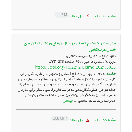
1.17 M
مشاهده مقاله
اصل مقاله
مدل مدیریت منابع انسانی در سازمان‌‌های ورزشی استان‌ های
شمال غرب کشور
داود صالح نیا؛ میرحسن سیدعامری
دوره 10، شماره 3 ، مهر 1400، صفحه
213-238
https://doi.org/10.22124/jsmd.2021.5033
چکیده
هدف: بهبود برند منابع انسانی و تصویر سازمانی ناشی از آن،
کارکنان متعهد را شکل خواهد داد و نهایتا بهبود عملکرد سازمان، سهم
بازار و جایگاه رقابتی را منجر خواهد شد. برند و شهرت منابع انسانی از
جمله عوامل اصلی شکل‌دهی به مزیت های رقابتی پایدار برای سازمان
ها می‌باشد. پژوهشگر در این تحقیق سعی داشته به تدوین مدل
بیشتر
مدیریت برند منابع انسانی ...
368.69 K
مشاهده مقاله
اصل مقاله