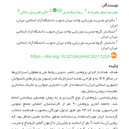
نویسندگان
3
2
1
علیرضا صفر علیزاده
رضا نیکبخش
اکبر افرینش خاکی
دکترای مدیریت ورزشی، واحد تهران جنوب، دانشگاه آزاد اسلامی، تهران،
1
ایران
استادیار، گروه مدیریت ورزشی، واحد تهران جنوب، دانشگاه آزاد اسلامی،
2
تهران، ایران
دانشیار، گروه مدیریت ورزشی، واحد تهران جنوب، دانشگاه آزاد اسلامی،
3
تهران، ایران
https://doi.org/10.22124/jsmd.2021.5253
چکیده
هدف: هدف از اجرای پژوهش حاضر، تدوین روابط علی و معلولی استراتژی‌ها
در مناظر 4 گا نه و طراحی نقشه استراتژیک فدراسیون ورزش‌های ناشنوایان
جمهوری اسلامی ایران با استفاده از کارت امتیازی متوازن و تکنیک ساختاری
مقایسات زوجی دیمتل بود.
روش‌شناسی: پژوهش از نوع کاربردی و به روش توصیفی پیمایشی انجام
شد. جامعه آماری پژوهش ۹۰ نفر از کارشناسان، اعضای مجمع عمومی
فدراسیون، بودند که ۷۳ نفر طبق جدول مورگان به‌صورت هدفمند انتخاب
گردیدند ابزار مورداستفاده، پرسشنامه محقق ساخته تعیین مناظر بود که
روایی آن به تائید 5 نفر از اساتید و پایایی ان با آزمون آلفای کرونباخ و ضریب
82/. مورد تابید قرار گرفت. آزمون فرضیه‌ها به‌وسیله آزمون خی دو و