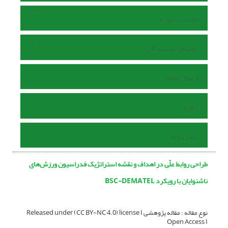
اطلاعات نشریه
راهنمای نویسندگان
ارسال مقاله
داوران
تماس با ما
طراحی روابط علّی در اهداف و نقشه استراتژیک فدراسیون ورزش‌های
ناشنوایان با رویکرد BSC-DEMATEL
نوع مقاله : مقاله پژوهشی Released under (CC BY-NC 4.0) license I
Open Access I