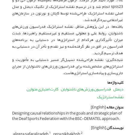
spss23 انجام شد و در ترسیم نقشه استراتژیک از تکنیک دیمتل و مدل
اصلی نقشه استراتژیک طراحی‌شده توسط کاپلان و نورتون در سازمان‌های
غیرانتفاعی بهره گرفته شد.
یافته‌ها: در این پژوهش مناظر، نقشه استراتژیک فدراسیون ورزش‌های
ناشنوایان، روابط علی ‌و معلولی مستقیم و غیرمستقیم راهبردها، شدت
میزان تأثیرگذاری هرکدام از استراتژی‌ها در دستیابی به برنامه‌های
فدراسیون در افق در نظر گرفته‌شده و نیز تقدم و تأخر آن در دستیابی به
هدف ترسیم گردید.
نتیجه‌گیری: نقشه طراحی‌شده تسهیل‌گر مسیر دستیابی به مأموریت و
استراتژی‌های مشخص‌شده برای فدراسیون ورزش‌های ناشنوایان از مجرای
جاری‌سازی و پیاده‌سازی استراتژی‌هاست.
کلیدواژه‌ها
دیمتل
فدراسیون ورزش‌های ناشنوایان
کارت امتیازی متوازن
نقشه استراتژیک
عنوان مقاله
[English]
Designing causal relationships in the goals and strategic plan of
the Deaf Sports Federation with the BSC-DEMATEL approach.
نویسندگان
[English]
alireza safaralizadeh
reza nikbakhsh
1
2