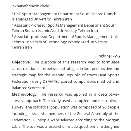
akbar afarinesh khaki
3
PhD Sports Management Department, South Tehran Branch,
1
Islamic Azad University, Tehran, Iran
Assistant Professor, Sports Management Department, South
2
Tehran Branch, Islamic Azad University, Tehran, Iran
Associate professor, Department of Sports Management, Unit
3
Tehran University of Technology, Islamic Azad University,
Tehran, Iran
چکیده
[English]
Objective
: The purpose of this research was to formulate
causal relationships between strategies in four perspective and
strategic map for the Islamic Republic of Iran’s Deaf Sports
Federation using DEMATEL paired comparisons method and
Balanced Scorecard.
Methodology
: The research was applied in a descriptive-
survey approach. The study used an applied and descriptive-
survey. The statistical population was composed of 90 people
including specialists, members of the General Assembly of the
Federation, 73 people were selected according to the Morgan
table. The tool was a researcher-made questionnaire designed