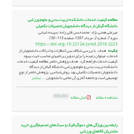
مطالعه کیفیت خدمات دانشکده تربیت بدنی و علوم ورزشی
دانشگاه گیلان از دیدگاه دانشجویان تحصیلات تکمیلی
مهرعلی همتی نژاد؛ محمدحسن قلی زاده؛ سپیده شبانی
دوره 7، شماره 2 ، مرداد 1397، صفحه
113-130
https://doi.org/10.22124/jsmd.2018.3223
چکیده
هدف: با بررسی شکاف بین انتظارات و ادراکات دانشجویان از
خدمات، می­توان زمینه را برای تدوین برنامه­های مناسب جهت بهبود
کیفیت خدمات فراهم کرد. هدف پژوهش حاضر مطالعه کیفیت خدمات
دانشکده تربیت بدنی و علوم ورزشی دانشگاه گیلان از دیدگاه
دانشجویان تحصیلات تکمیلی بود.روش‌شناسی: پژوهش حاضر از نوع
بیشتر
توصیفی است و جامعه آماری آن تمامی دانشجویان ...
998.68 K
مشاهده مقاله
اصل مقاله
رابطه بین ویژگی های دموگرافیک و سبک‌های تصمیم‌گیری خرید
مشتریان کالاهای ورزشی