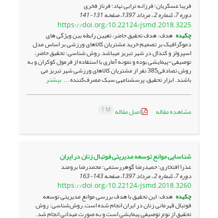
فریبا عسکریان؛ فرزانه ترابی نهاد؛ فرناز فخری
دوره 7، شماره 2 ، مرداد 1397، صفحه
131-141
https://doi.org/10.22124/jsmd.2018.3225
چکیده
هدف: هدف تحقیق حاضر، تعیین رابطه بین ویژگی های
دموگرافیک بر تصمیم خرید مشتریان کالاهای ورزشی بر اساس مدل
اسپرولز و کندال در شهر تبریز می­باشد.روش شناسی: تحقیق حاضر،
توصیفی-پیمایشی بوده و نمونه آماری با استفاده از فرمول کوکران و به
روش تصادفی385 نفر از مشتریان کالاهای ورزشی شهر تبریز می
بیشتر
باشند. ابزار تحقیق، پرسشنامه­ی سبک مصرف‌کننده ...
1 M
مشاهده مقاله
اصل مقاله
شناسایی موانع توسعه مدیریتی فوتبال زنان در ایران
عذرا افتخاری؛ حمیدرضا گوهررستمی؛ محمدرضا برومند
دوره 7، شماره 2 ، مرداد 1397، صفحه
143-163
https://doi.org/10.22124/jsmd.2018.3260
چکیده
هدف: این تحقیق با هدف بررسی موانع مدیریتی توسعه
فوتبال قهرمانی زنان در ایران انجام شده است.روش‌شناسی: روش
تحقیق از نوع توصیفی پیمایشی است و به صورت میدانی انجام شد.