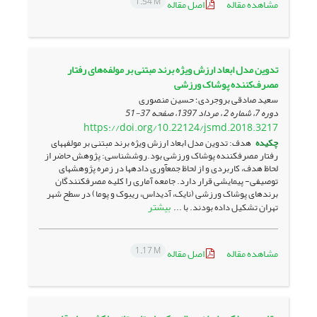
1.54 M
مشاهده مقاله
اصل مقاله
تدوین مدل ابعاد ارزش ویژه برند مبتنی بر مولفه‌های رفتار
مصرف‌کننده پوشاک ورزشی
سعید صادقی بروجردی؛ حسین منصوری
دوره 7، شماره 2 ، مرداد 1397، صفحه
37-51
https://doi.org/10.22124/jsmd.2018.3217
چکیده
هدف: تدوین مدل ابعاد ارزش ویژه برند مبتنی بر مولفه­های
رفتار مصرف­کننده پوشاک ورزشی بود.روش­شناسی: پژوهش حاضر از
لحاظ هدف، کاربردی و از لحاظ جمع­آوری داده­ها در زمره پژوهش­های
توصیفی- پیمایشی قرار دارد. جامعه آماری را کلیه مصرف­کنندگان
برندهای پوشاک ورزشی (نایک، آدیداس، ریبوک و پوما) در سطح شهر
بیشتر
تهران تشکیل داده بودند. با ...
1.17 M
مشاهده مقاله
اصل مقاله