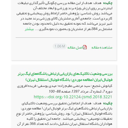
چکیده
هدف: هدف از این مقاله بررسی چگونگی تأثیرگذاری تبلیغات
اینترنتی بر روی ارزش ویژه برند ورزشی و ابعاد مختلف آن
می‌باشد.روش شناسی: پژوهش حاضر ازلحاظ روش پیمایشی و تحقیقی
کاربردی است. جامعه‌ی آماری مشتریان کالای ورزشی برند مجید در
شهر تبریز می‌باشد که نمونه تحقیق به دلیل نامحدود بودن جامعه
بیشتر
مشتمل بر 384نفر از مشتریان و به‌صورت نمونه‌گیری ...
1.06 M
مشاهده مقاله
اصل مقاله
بررسی وضعیت تاکتیک‌های بازاریابی ارتباطی باشگاه‌های لیگ برتر
فوتبال ایران (مطالعه موردی: باشگاه فوتبال استقلال تهران)
کیانوش شجیع؛ سید مرتضی عظیم زاده؛ مهدی یوسفی؛ فریده افروزی
دوره 7، شماره 2 ، مرداد 1397، صفحه
88-100
https://doi.org/10.22124/jsmd.2018.3221
چکیده
هدف: هدف از انجام این تحقیق بررسی وضعیت تاکتیک­های
بازاریابی ارتباطی باشگاه­های لیگ برتر فوتبال ایران ( مطالعه موردی:
باشگاه فوتبال استقلال تهران) بود.روش‌شناسی: پژوهش حاضر از نوع
تحقیقات توصیفی- پیمایشی می­باشد. جامعه این تحقیق را کلیه
هواداران باشگاه استقلال تهران تشکیل دادند که تعداد 366 نفر از آن