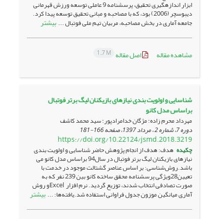
ابزار اندازه­گیری تحقیق، پرسشنامه 9 عاملی توسعه ورزش قهرمانی
دی­بوسچر (2006) بود، که با مصاحبه و مبانی تحقیق توسعه پیدا کرد.
بیشتر
جامعه آماری در بخش مصاحبه، مربیان تیم ملی فوتبال ...
1.7 M
مشاهده مقاله
اصل مقاله
شناسایی و اولویت بندی نیازهای بازیکنان لیگ برتر فوتبال
براساس مدل کانو
مهرداد محرم زاده؛ مژگان خدامرادپور؛ سید محمد کاشف
دوره 7، شماره 2 ، مرداد 1397، صفحه
166-181
https://doi.org/10.22124/jsmd.2018.3219
چکیده
هدف: هدف از انجام پژوهش حاضر شناسایی و اولویت بندی
نیازهای بازیکنان لیگ برتر فوتبال در سال94 براساس مدل کانو می
باشد.روش‌شناسی: بر اساس عناصر گشتالت موجود در خدمت با
تعیین28ویژگی پرسشنامه محقق ساخته کانو بین 239 نفر که به
صورت تصادفی انتخاب شدند، توزیع گردید. نرم افزار Excelو روش
بیشتر
آماری میانگین موزون جدول فراوانی استفاده شد.یافته‌ها: ...