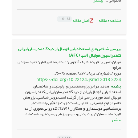
بیشتر
محتوایی ...
1.61 M
مشاهده مقاله
اصل مقاله
بررسی شاخص‌های استعدادیابی فوتبال از دیدگاه مدرسان ایرانی
کنفدراسیون فوتبال آسیا (AFC)
مهران نصیری؛ فریده اشرف گنجویی؛ عبدالرضا امیرتاش؛ حمید سجادی
هزاوه
دوره 7، شماره 2 ، مرداد 1397، صفحه
19-36
https://doi.org/10.22124/jsmd.2018.3224
چکیده
هدف: در این پژوهشتعیین و اولویت­بندی شاخص­های
استعدادیابی فوتبال ایران از دیدگاه مدرسان ایرانی کنفدراسیون
فوتبال آسیا مورد بررسی قرار گرفته است.روش‌شناسی: پژوهش
حاضر از نوع توصیفی- تحلیلی است؛ جهت جمع­آوری اطلاعات از
پرسشنامه­ی دوستداری و همکاران (1391) که روایی صوری آن به
تایید متخصصان تربیت بدنی و علوم ورزشی رسیده بود، استفاده ...
بیشتر