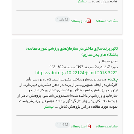
بیشتر
ها به عنوان نمونه ...
1.38 M
مشاهده مقاله
اصل مقاله
تاثیر برندسازی داخلی در سازمان‌های ورزشی (مورد مطالعه:
باشگاه های بدن سازی)
وجیهه جوانی
دوره 7، شماره 2 ، مرداد 1397، صفحه
102-112
https://doi.org/10.22124/jsmd.2018.3222
چکیده
هدف: برندسازی داخلی مفهومی است که به بررسی تأثیر
کارکنان در ایجاد تصویری بهتر از برند در ذهن مشتریان می­پردازد. از
این­رو، در پژوهش حاضر به تأثیر برندسازی داخلی برکارکنان در
سازمان­های ورزشی پرداخته شده است.روش‌شناسی: پژوهش حاضر از
جهت هدف؛ کاربردی و از نظر گردآوری داده؛ توصیفی-پیمایشی است.
بیشتر
نمونه مورد مطالعه در این پژوهش شامل ...
1.14 M
مشاهده مقاله
اصل مقاله