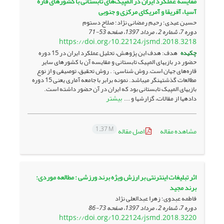
مقایسه عملکرد ایران در المپیک‌های تابستانی با کشورهای قاره
آسیا، آفریقا و آمریکای مرکزی و جنوبی
حسین عیدی؛ رحیم رمضانی نژاد؛ صلاح دستوم
دوره 7، شماره 2 ، مرداد 1397، صفحه
53-71
https://doi.org/10.22124/jsmd.2018.3218
چکیده
هدف: هدف این پژوهش، تحلیل عملکرد ایران در 15 دوره
حضور در بازی­های المپیک تابستانی و مقایسه آن با کشورهای سایر
قاره‌های جهان است.روش شناسی: . روش تحقیق، توصیفی و از نوع
مطالعات گذشته­نگر می­باشد. نمونه برابر با جامعه آماری یعنی 15 دوره
بازی­های المپیک تابستانی بود که ایران در آن حضور داشته است.
بیشتر
داده­ها از مقالات، گزارش­ها و ...
1.37 M
مشاهده مقاله
اصل مقاله
اثر تبلیغات اینترنتی بر ارزش ویژه برند ورزشی : مطالعه موردی:
برند مجید
فاطمه عبدوی؛ زهرا عبدالعلی نژاد
دوره 7، شماره 2 ، مرداد 1397، صفحه
73-86
https://doi.org/10.22124/jsmd.2018.3220