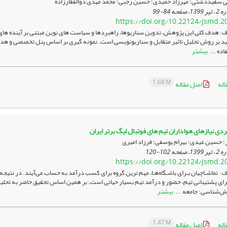
ی سفیددشتی؛ مهرزاد حمیدی؛ حسین رجبی؛ محمد مهدی ذوالفقارزاده
84-99
https://doi.org/10.22124/jsmd.2
هدف کلی این پژوهش، تدوین سناریوها، راهبردها و سیاست های نوین مبتنی بر آینده ها
کید بر روش تحلیل تاثیر متقابل و سناریونویسی است. نمونه گیری بر اساس پنل تخصصی و هدفمند 
بیشتر
اده ...
1.68 M
اله
اصل مقاله
دی نیازهای هواداران تیم های فوتبال لیگ برتر ایران
ر؛ حسین عیدی؛ بهرام یوسفی؛ فرزاد امیری
102-120
https://doi.org/10.22124/jsmd.2
 تماشـاچیان بـرای باشـگاه‌هـا، مهم ترین گروه برای کسب درآمد به حساب می‌آیند. در نتی
رای پشتیبانی تیم، حضور و درآمد تیم بسیار حیاتی است. بر همین اساس تحقیق حاضر به تحلیل 
بیشتر
‌شناسی: جامعه ...
1.47 M
اله
اصل مقاله