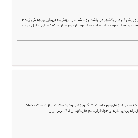
ی ورزش قهرمانی کشور می باشد.روش­شناسی: روش تحقیق این پژوهش آینده­
و تعداد نمونه برابر شانزده نفر بود. از نرم افزار میک­مک برای تحلیل اثرات
جه شناسایی نیازهای موردنظر تماشاگر ورزشی و درک مثبت او از کیفیت خدمات
راهبردی نیازهای هواداران تیم های فوتبال لیگ برتر ایران