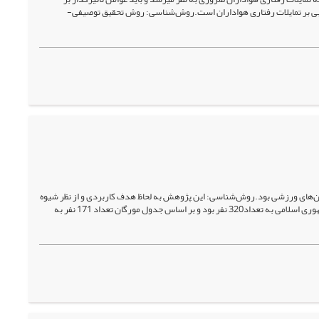
تجربی بر تمایلات رفتاری هواداران است.روش‌شناسی: روش تحقیق توصیفی-
ین مدل رهبری 360 درجه دنیسون در فدراسیون‌های ورزشی بود.روش‌شناسی: این پژوهش به لحاظ هدف کاربردی و از نظر شیوه
گردآوری داده‌ها توصیفی-پیمایشی بود. جامعه آماری شامل تمامی کارشناسان فدراسیون‌های ورزشی جمهوری اسلامی به تعداد320 نفر بود و بر اساس جدول مورگان تعداد 171 نفر به