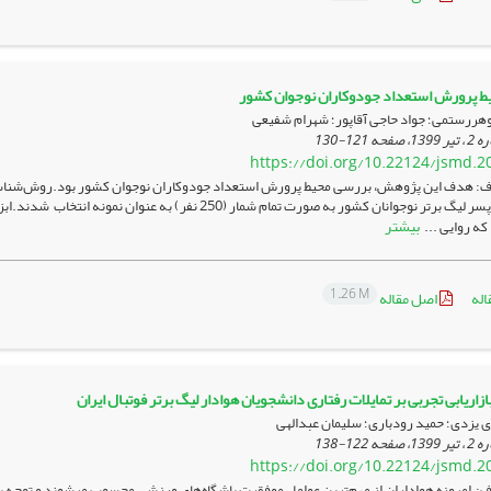
ط پرورش استعداد جودوکاران نوجوان کشور
هررستمی؛ جواد حاجی آقاپور؛ شهرام شفیعی
121-130
https://doi.org/10.22124/jsmd.2
: هدف این پژوهش، بررسی محیط پرورش استعداد جودوکاران نوجوان کشور بود.روش‌شناس
جودوکاران پسر لیگ برتر نوجوانان کشور به صورت تمام شمار 
بیشتر
1.26 M
اله
اصل مقاله
 بازاریابی تجربی بر تمایلات رفتاری دانشجویان هوادار لیگ برتر فوتبال ایران
 یزدی؛ حمید رودباری؛ سلیمان عبدالهی
122-138
https://doi.org/10.22124/jsmd.2
 امروزه هواداران از مهم‌ترین عوامل موفقیت باشگاه‌های ورزشی محسوب می­شوند و توجه به ت