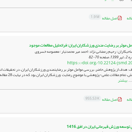
1.9 M
اله
اصل مقاله
ل موثر بر رضایت‌ مندی ورزشکاران ایران: فراتحلیل مطالعات موجود
احبکاران؛ رحیم رمضانی نژاد؛ احمد میر محمدتبار؛ معصومه خسروی
70-82
https://doi.org/10.22124/jsmd.2
: هدف از پژوهش حاضر، بررسی عوامل موثر بر رضایت­مندی ورزشکاران ایران، در تحقیقات
بیشتر
...
955.53 K
اله
اصل مقاله
 توسعه ورزش قهرمانی ایران در افق 1416