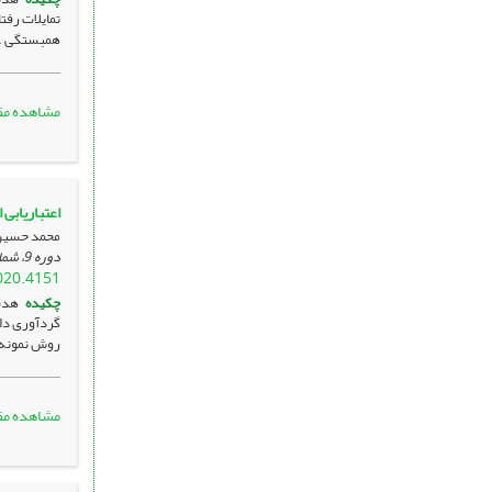
تمایلات رفت
همبستگی .
مشاهده مق
اعتباریابی الگوی رهبری 360 
محمد حسین 
دوره 9، شماره 2 ، تیر 1399، صفحه
020.4151
چکیده
روش نمونه‌
مشاهده مق