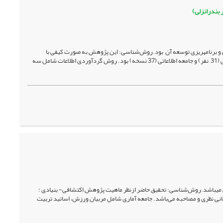
بندرانزلی)
 برنامه­ریزی توسعه آن بود.روش‌شناسی: این پژوهش به صورت کیفی با
رویکرد تحلیل ساختاری-کارکردی در سطح راهبردی انجام شد. جامعه آماری شامل دو بخش جامعه انسانی (31 نفر) و جامعه اطلاعاتی (37 نسخه) بود. روش گردآوردی اطلاعات شامل سه
می­باشد.روش‌شناسی: تحقیق حاضر ازنظر ماهیت پژوهش اکتشافی- بنیادی ؛
انی نظری و مصاحبه می‌باشد. جامعه آماری شامل مربیان ورزش، اساتید تربیت