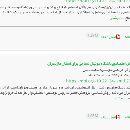
https://doi.org/10.22124/jsmd.2
 هدف از این پژوهش بررسی تأثیر احساس اجتماع برند بر حضور در ورزشگاه و مصرف رسانه­ا
بود.روش‌ش
بیشتر
اع ...
1.29 M
اله
اصل مقاله
ش اقتصادی باشگاه فوتبال نساجی برای استان مازندران
 فر؛ مرتضی دوستی؛ سعید تابش
18-34
https://doi.org/10.22124/jsmd.2
 باشگاه‌های ورزشی از نظر اقتصادی برای شهرهای میزبان دارای اهمیت ویژه‌ای است. از این
دران می‌باشد.روش‌شناسی: پژوهش حاضر به روش توصیفی- تحلیلی و از نظر هدف جزو پژوهش­ه
بیشتر
 ...
1.68 M
اله
اصل مقاله