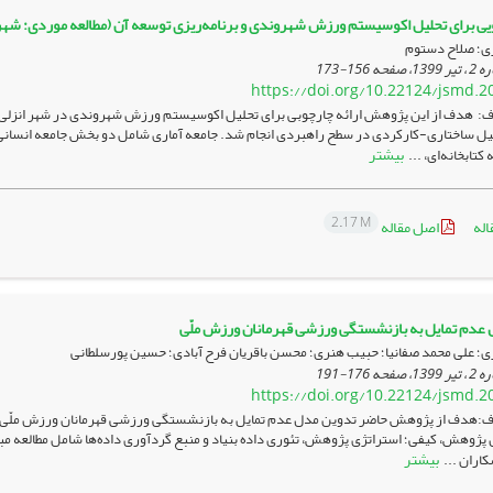
یی برای تحلیل اکوسیستم ورزش شهروندی و برنامه‌ریزی توسعه آن (مطالعه موردی: شهر 
ی؛ صلاح دستوم
156-173
https://doi.org/10.22124/jsmd.2
: هدف از این پژوهش ارائه چارچوبی برای تحلیل اکوسیستم ورزش شهروندی در شهر انزلی و
بیشتر
کتابخانه‌ای، ...
2.17 M
اله
اصل مقاله
عدم تمایل به بازنشستگی ورزشی قهرمانان ورزش ملّی
ی؛ علی محمد صفانیا؛ حبیب هنری؛ محسن باقریان فرح آبادی؛ حسین پورسلطانی
176-191
https://doi.org/10.22124/jsmd.2
:هدف­ از پژوهش حاضر تدوین ­مدل ­عدم تمایل به بازنشستگی ورزشی قهرمانان ورزش ملّی 
پژوهش، کیفی؛ استراتژی پژوهش، تئوری داده بنیاد و منبع گردآوری داده‌ها شامل مطالعه مب
بیشتر
کاران ...