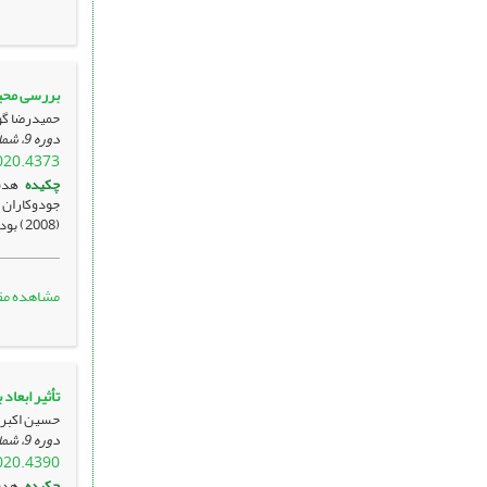
بررسی محی
حمیدرضا گو
دوره 9، شماره 2 ، تیر 1399، صفحه
020.4373
چکیده
هدف
(2008) بود که روایی ...
مشاهده مق
تأثیر ابعاد
حسین اکبری
دوره 9، شماره 2 ، تیر 1399، صفحه
020.4390
چکیده
هدف: