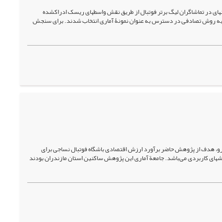
ی در تماشاگران لیگ برتر فوتبال از طریق نقش واسطه­ای ریسک ادراک­شده
ناسی: جامعۀ آماری شامل تماشاگران بازی­های فوتبال لیگ برتر دورۀ شانزدهم بود که 365 نفر به روش تصادفی در دسترس به عنوان نمونۀ آماری انتخاب شدند. برای سنجش
‌رو، هدف از پژوهش حاضر برآورد ارزش اقتصادی باشگاه فوتبال نساجی برای
ای کاربردی می‌باشد. جامعة آماری این پژوهش ساکنین استان مازندران بودند