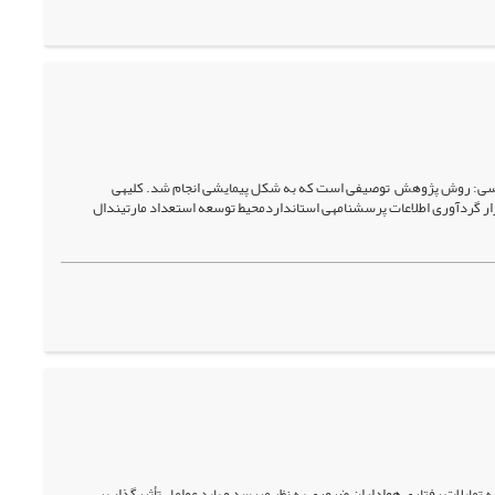
ی: روش پژوهش توصیفی است که به شکل پیمایشی انجام شد. کلیه­ی
(250 نفر) به عنوان نمونه انتخاب شدند.ابزار گردآوری اطلاعات پرسش­نامه­ی استانداردمحیط­ توسعه استعداد مارتیندال
مایلات رفتاری هواداران ضروری به نظر می­رسد و باید عوامل تأثیرگذار بر