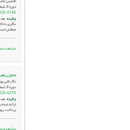
افشین ملای
دوره 9، شماره 2 ، تیر 1399، صفحه
020.4146
چکیده
هدف: 
نگاری با تا
متقابل استف
مشاهده مق
تحلیل راهبر
نگار قلی پو
دوره 9، شماره 2 ، تیر 1399، صفحه
020.4370
چکیده
هدف:
ارائه شده ب
پرداخت.روش
مشاهده مق