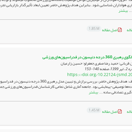
اری هواداران شناسایی شود. بنابراین هدف پژوهش حاضر تعیین ابعاد تأثیرگذار بازاریابی 
بیشتر
..
1.85 M
اله
اصل مقاله
درجه دنیسون در فدراسیون‌های ورزشی
قربانی؛ حمید رضا صفری جعفرلو؛ حسین زارعیان
140-153
https://doi.org/10.22124/jsmd.2
هدف: هدف پژوهش حاضر، بررسی برازش و تبی
بیشتر
گیری تصادفی ساده ...
1.45 M
اله
اصل مقاله