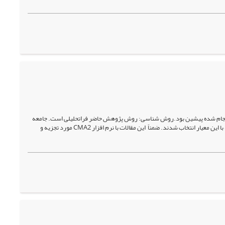
 انجام شده پیشین بود.روش شناسی: روش پژوهش حاضر فراتحلیلی است. جامعه
آماری پژوهش، تمام مقالات علمی-پژوهشی با موضوع رضایت ورزشکاران ایران بود که در نهایت 28 مقاله با این معیار انتخاب شدند. ضمناً این مقالات با نرم افزار CMA2 مورد تجزیه و