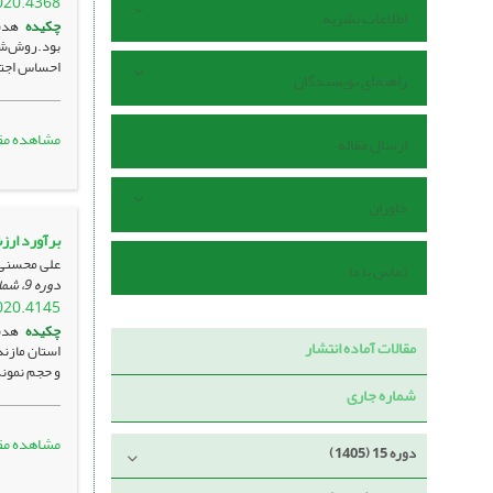
020.4368
اطلاعات نشریه
چکیده
هدف:
احساس اجتم
راهنمای نویسندگان
مشاهده مق
ارسال مقاله
داوران
برآورد ارز
علی محسنی
تماس با ما
دوره 9، شماره 2 ، تیر 1399، صفحه
020.4145
چکیده
هدف:
مقالات آماده انتشار
استان مازن
و حجم نمونه
شماره جاری
مشاهده مق
دوره 15 (1405)