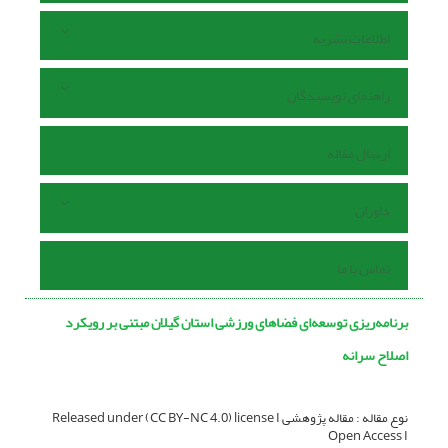
اطلاعات نشریه
راهنمای نویسندگان
ارسال مقاله
داوران
تماس با ما
برنامه‌ریزی توسعه‌ای فضاهای ورزشی استان گیلان مبتنی بر رویکرد
اصلاح سرانه
نوع مقاله : مقاله پژوهشی Released under (CC BY-NC 4.0) license I
Open Access I