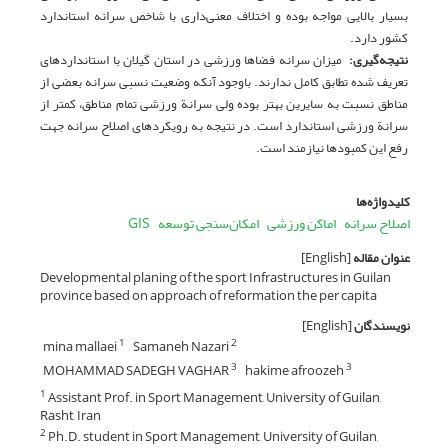
بسیار بالایی مواجه بوده و اختلاف معنی‌داری با شاخص سرانه استاندارد
کشور دارد.
نتیجه‌گیری
:
میزان سرانه فضاها ورزشی در استان گیلان با استانداردهای
تعریف شده تطابق کامل ندارند. باوجود آنکه وضعیت نسبی سرانه بعضی از
مناطق نسبت به سایرین بهتر بوده ولی سرانة ورزشی تمام مناطق، کمتر از
سرانة ورزشی استاندارد است. در نتیجه به رویکردهای اصلاح سرانه جهت
رفع این کمبودها نیازمند است.
کلیدواژه‌ها
اصلاح سرانه
اماکن ورزشی
امکان‌سنجی توسعه
GIS
عنوان مقاله
[English]
Developmental planing of the sport Infrastructures in Guilan
province based on approach of reformation the per capita
نویسندگان
[English]
mina mallaei
Samaneh Nazari
1
2
MOHAMMAD SADEGH VAGHAR
hakime afroozeh
3
3
Assistant Prof. in Sport Management, University of Guilan,
1
Rasht, Iran
Ph.D. student in Sport Management, University of Guilan,
2