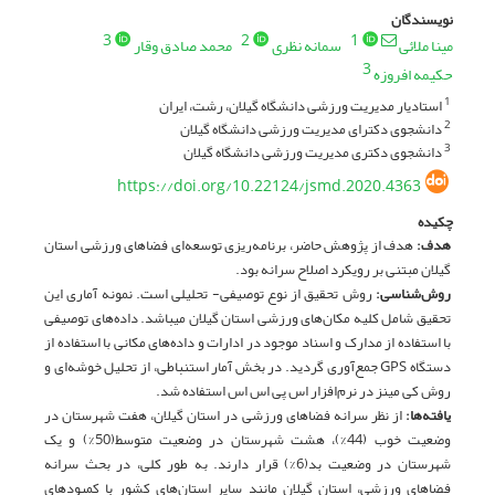
نویسندگان
3
2
1
مینا ملائی
سمانه نظری
محمد صادق وقار
3
حکیمه افروزه
استادیار مدیریت ورزشی دانشگاه گیلان، رشت، ایران
1
دانشجوی دکترای مدیریت ورزشی دانشگاه گیلان
2
دانشجوی دکتری مدیریت ورزشی دانشگاه گیلان
3
https://doi.org/10.22124/jsmd.2020.4363
چکیده
هدف
:
هدف از پژوهش حاضر، برنامه‌ریزی توسعه‌ای فضاهای ورزشی استان
گیلان مبتنی بر رویکرد اصلاح سرانه بود.
روش‌شناسی:
روش تحقیق از نوع توصیفی- تحلیلی است. نمونه آماری این
تحقیق شامل کلیه مکان‌های ورزشی استان گیلان می­باشد. داده‌های توصیفی
با استفاده از مدارک و اسناد موجود در ادارات و داده‌های مکانی با استفاده از
دستگاه GPS جمع‌آوری گردید. در بخش آمار استنباطی، از تحلیل خوشه‌ای و
روش کی مینز در نرم‌افزار اس پی اس اس استفاده شد.
یافته‌ها
:
از نظر سرانه فضاهای ورزشی در استان گیلان، هفت شهرستان در
وضعیت خوب (44%)، هشت شهرستان در وضعیت متوسط(50%) و یک
شهرستان در وضعیت بد(6%) قرار دارند. به طور کلی، در بحث سرانه
فضاهای ورزشی، استان گیلان مانند سایر استان‌های کشور با کمبودهای