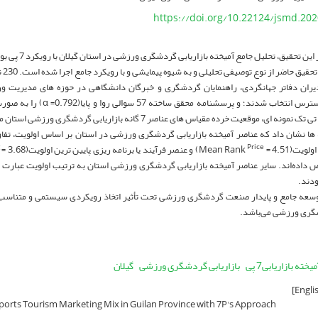
https://doi.org/10.22124/jsmd.20
 تحقیق، تحلیل جامع آمیخته بازاریابی گردشگری ورزشی در استان گیلان با رویکرد 7 پی بوده است.
تحق
ران دفاتر جهانگردی، راهنمایان گردشگری و خبرگان دانشگاهی در حوزه های مدیریت
تصادفی در دسترس انتخاب شدند؛ و پر
ه ای، موقعیت خرده مقیاس های عناصر 7 گانه بازاریابی گردشگری ورزشی استان محاسبه شد.
ها نشان داد که عناصر آمیخته بازاریابی گردشگری ورزشی در استان بر اساس اولویت، تفا
4 = Mean Rank
) و عنصر فرآیند یا برنامه ریزی پایین ترین اولویت(3.68 = Mean Rank
g
Price
 داده‌اند. سایر عناصر آمیخته بازاریابی گردشگری ورزشی استان به ترتیب اولویت عبارت 
ودند.
سعه جامع و پایدار صنعت گردشگری ورزشی تحت تأثیر اتخاذ رویکردی سیستمی و متناسب با
شگری ورزشی می‌باشد.
میخته بازاریابی7 پی
بازاریابی گردشگری ورزشی
گیلان
ports Tourism Marketing Mix in Guilan Province with 7P's Approach