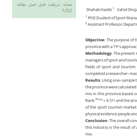
تعداد دریافت فایل اصل مقاله:
Shahab Hasibi
Vahid Shoj
1
1,252
PhD Student of Sport Manage
1
Assistant Professor, Departm
2
Objective:
The purpose of th
province with a 7 P's approac
Methodology:
The present r
managers of sport and touris
fields of sport and touris
completed a researcher-made
Results
: Using one-sample t
the province were calculated
mix in this province based on
Rank
= 4.51) and the pro
Price
of the sport tourism marketin
physical evidence, people a
Conclusion:
The overall con
this industry is the result 
mix.