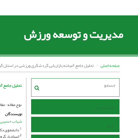
مدیریت و توسعه ورزش
صفحه اصلی
تحلیل جامع آمیخته بازاریابی گردشگری ورزشی در استان گیلان ب
تحلیل جامع آمی
نوع مقاله : مقاله پژوهشی se I Open Access I
صفحه اصلی
نویسندگان
شهاب حسیبی
مرور
دانشجوی دکتر
1
استادیار گروه
2