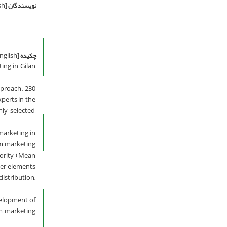
نویسندگان
[English]
چکیده
[English]
ing in Gilan
pproach. 230
perts in the
ly selected,
marketing in
sm marketing
riority (Mean
her elements
distribution,
velopment of
sm marketing