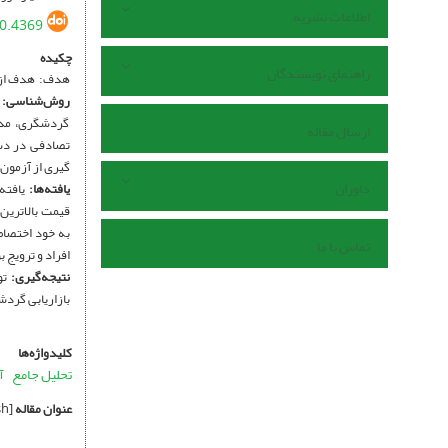
اطلاعات نشریه
20.4369
چکیده
راهنمای نویسندگان
هدف: هدف از این
روش‌شناسی:
گردشگری، مدی
ارسال مقاله
گیری از آزمون تی تک نمون
داوران
یافته‌ها
:
یافته 
قیمت بالاترین اولویت(.51
به خود اختصاص
تماس با ما
افراد و ترویج ب
نتیجه‌گیری:
تو
بازاریابی گرد
کلیدواژه‌ها
تحلیل جامع
آ
عنوان مقاله
[English]