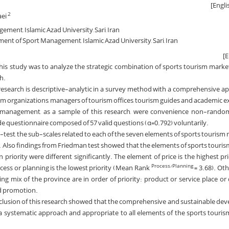
aei
2
ment, Islamic Azad University, Sari, Iran
ent of Sport Management, Islamic Azad University, Sari, Iran
is study was to analyze the strategic combination of sports tourism market
h.
esearch is descriptive-analytic in a survey method with a comprehensive a
m organizations, managers of tourism offices, tourism guides and academic ex
m management, as a sample of this research, were convenience non-random
 questionnaire composed of 57 valid questions (α=0.792) voluntarily.
-test, the sub-scales related to each of the seven elements of sports tourism 
. Also findings from Friedman test showed that the elements of sports touri
 priority were different significantly. The element of price is the highest p
cess or planning is the lowest priority (Mean Rank
= 3.68). Ot
Process/Planning
g mix of the province are in order of priority: product or service, place or 
nd promotion.
clusion of this research showed that the comprehensive and sustainable de
of a systematic approach and appropriate to all elements of the sports touri