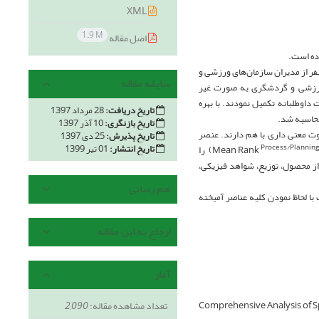
XML
1.9 M
اصل مقاله
یق حاضر از نوع توصیفی تحلیلی و به شیوه پیمایشی و با رویکرد جامع اجرا شده است. 230 نفر از مدیران سازمان‌های ورزشی و
سابقه مقاله
 ورزشی و گردشگری به صورت غیر
سشنامه محقق ساخته 57 سوالی روا و پایا(0.792= α) را به صورت داوطلبانه تکمیل نمودند. با بهره
تاریخ دریافت:
28 مرداد 1397
تاریخ بازنگری:
10 آذر 1397
وت معنی داری با هم دارند. عنصر
تاریخ پذیرش:
25 دی 1397
تاریخ انتشار:
01 تیر 1399
) را
Process/Plannin
از محصول، توزیع، شواهد فیزیکی،
هم رسانی
 لحاظ نمودن کلیه عناصر آمیخته
ارجاع به این مقاله
آمار
Comprehensive Analysis of S
تعداد مشاهده مقاله:
2,090