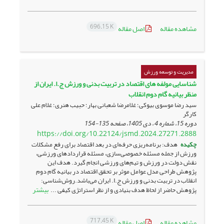
696.15 K
مشاهده مقاله
اصل مقاله
مدیریت و توسعه ورزش
شناسایی مولفه های اقتصاد در تربیت بدنی و ورزش ج.ا. ایران از
منظر بیانیه گام دوم انقلاب
سید رضا موسوی بیوکی؛ غلامرضا شعبانی بهار؛ حبیب هنری؛ غلام علی
کارگر
دوره 15، شماره 4 ، دی 1405، صفحه
135-154
https://doi.org/10.22124/jsmd.2024.27271.2888
چکیده
هدف: برنامه‌ریزی حرفه‌ای در بعد اقتصاد برای رفع مشکلات
ورزش از جمله مسئله خصوصی‌سازی، مسئله قراردادهای ورزشی،
نقش دولت در ورزش و تیم‌های ورزشی انجام گیرد. هدف این
پژوهش طراحی مدل عوامل موثر بر تحقق اقتصاد در بیانیه گام دوم
انقلاب در تربیت بدنی و ورزش ج.ا. ایران می‌باشد.روش‌شناسی:
بیشتر
پژوهش حاضر از لحاظ هدف بنیادی و از نظر استراتژی کیفی ...
717.45 K
مشاهده مقاله
اصل مقاله