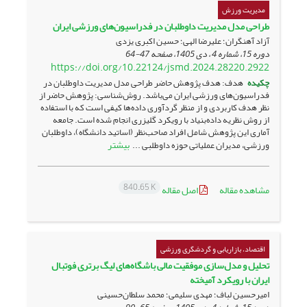
مدیریت ورزش
طراحی مدل مدیریت داوطلبان در فدراسیون‌های ورزشی ایران
آزاد آهنگران؛ علیرضا الهی؛ حسین اکبری یزدی
دوره 15، شماره 4 ، دی 1405، صفحه
47-64
https://doi.org/10.22124/jsmd.2024.28220.2922
چکیده
هدف: هدف پژوهش حاضر طراحی مدل مدیریت داوطلبان در
فدراسیون‌های ورزشی ایران می‌باشد. روش‌شناسی: پژوهش حاضر از
نظر هدف کاربردی و از منظر گردآوری داده‌ها کیفی است که با استفاده
از روش نظریه داده‌بنیاد با رویکرد گلیزری انجام شده است. جامعه
آماری این پژوهش شامل افراد صاحب‌نظر (اساتید دانشگاه)، داوطلبان
بیشتر
ورزشی، مدیران عملیاتی حوزه داوطلبی ...
840.65 K
مشاهده مقاله
اصل مقاله
اقتصاد، بازاریابی و گردشگری ورزشی
تحلیل و مدل‌سازی موفقیت مالی باشگاه‌های لیگ برتری فوتبال
ایران با رویکرد آمیخته
امیرحسین لباف؛ مهدی سلیمی؛ محمد سلطان‌حسینی