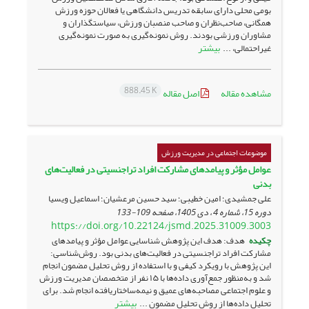
بومی محلی دارای سابقه تدریس دانشگاهی یا فعالان حوزه ورزش
همگانی، صاحب‌نظران و صاحب منصبان ورزش، سیاستگذاران و
مشاوران ورزشی بودند. روش نمونه‌گیری به صورت نمونه‌گیری
بیشتر
غیراحتمالی، ...
888.45 K
مشاهده مقاله
اصل مقاله
موضوعات اجتماعی در مدیریت ورزش
عوامل مؤثر و پیامدهای مشارکت افراد تراجنسیتی در فعالیت‌های
بدنی
علی جمشیدی؛ امین خطیبی؛ سید حسین مرعشیان؛ اسماعیل ویسیا
دوره 15، شماره 4 ، دی 1405، صفحه
109-133
https://doi.org/10.22124/jsmd.2025.31009.3003
چکیده
هدف: هدف این پژوهش شناسایی عوامل مؤثر و پیامدهای
مشارکت افراد تراجنسیتی در فعالیت‌های بدنی بود. روش‌شناسی:
این پژوهش با رویکرد کیفی و با استفاده از روش تحلیل مضمون انجام
شد و به‌منظور جمع‌آوری داده‌ها با ۱۵ نفر از متخصصان مدیریت ورزش
و علوم اجتماعی مصاحبه‌های عمیق و نیمه‌ساختاریافته انجام شد. برای
بیشتر
تحلیل داده‌ها از روش تحلیل مضمون ...