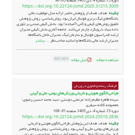
دوره 15، شماره 4 ، دی 1405، صفحه
65-90
https://doi.org/10.22124/jsmd.2025.31215.3009
چکیده
هدف: هدف از پژوهش حاضر، ارائه مدل موفقیت مالی
باشگاه‌های لیگ برتری فوتبال ایران بود.روش‌شناسی: روش پژوهش
تلفیق روش‌های کیفی و کمی (آمیخته) بود. بخش کیفی مبتنی بر تئوری
داده بنیاد با رویکرد چارمز می‌باشد. جامعه آماری بخش کیفی مدیران
ارشد فدراسیون فوتبال و سازمان لیگ، مدیران عامل باشگاه‌ها،
بیشتر
مدیران ارشد مالی باشگاه‌ها و اساتید صاحب‌نظر ...
885.98 K
مشاهده مقاله
اصل مقاله
فرهنگ، رسانه و فناوری در ورزش
طراحی الگوی هویتی و تاریخی ورزش‌های بومی، ملی و آیینی
سیده طاهره عظیم زاده؛ مرتضی دوستی؛ سید محمد حسین رضوی؛
معصومه کلاته سیفری
دوره 15، شماره 4 ، دی 1405، صفحه
91-108
https://doi.org/10.22124/jsmd.2024.25510.2836
چکیده
هدف: هدف این پژوهش طراحی الگوی هویتی و تاریخی
ورزش‌های بومی، ملی و آیینی بود.روش‌شناسی: روش پژوهش حاضر
کیفی و از نوع اکتشافی بود. جامعه آماری شامل متخصصین ورزش