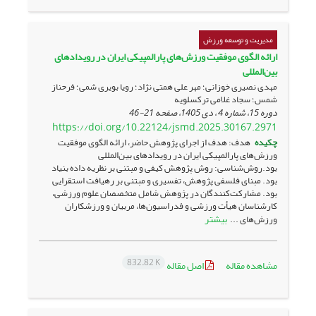
مدیریت و توسعه ورزش
ارائه الگوی موفقیت ورزش‌های پارالمپیکی ایران در رویدادهای
بین‌المللی
مهدی نصیری خوزانی؛ مهر علی همتی نژاد؛ رویا بویری شمی؛ فرحناز
شمس؛ سجاد غلامی ترکسلویه
دوره 15، شماره 4 ، دی 1405، صفحه
21-46
https://doi.org/10.22124/jsmd.2025.30167.2971
چکیده
هدف: هدف از اجرای پژوهش حاضر، ارائه الگوی موفقیت
ورزش‌های پارالمپیکی ایران در رویدادهای بین‌المللی
بود.روش‌شناسی: روش پژوهش کیفی و مبتنی بر نظریه داده بنیاد
بود. مبنای فلسفی پژوهش، تفسیری و مبتنی بر رهیافت استقرایی
بود. مشارکت‌کنندگان در پژوهش شامل متخصصان علوم ورزشی،
کارشناسان هیأت ورزشی و فدراسیون‌ها، مربیان و ورزشکاران
بیشتر
ورزش‌های ...
832.82 K
مشاهده مقاله
اصل مقاله