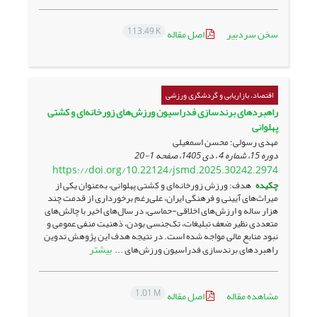
113.49 K
سخن سردبیر
اصل مقاله
اقتصاد، بازاریابی و گردشگری ورزشی
راهبردهای برندسازی فدراسیون ورزش‌های زورخانه‌ای و کشتی
پهلوانی
مهدی رسولی؛ محسن اسمعیلی
دوره 15، شماره 4 ، دی 1405، صفحه
1-20
https://doi.org/10.22124/jsmd.2025.30242.2974
چکیده
هدف: ورزش زورخانه‌ای و کشتی پهلوانی، به‌عنوان یکی از
میراث‌های آیینی و فرهنگی ایران، علی‌رغم برخورداری از قدمت چند
هزار ساله و ارزش‌های اخلاقی-حماسی، در سال‌های اخیر با چالش‌های
متعددی نظیر ضعف تبلیغات، تک‌جنسی بودن، ذهنیت منفی عمومی و
نبود منابع مالی مواجه شده است. در نتیجه هدف این پژوهش تدوین
بیشتر
راهبردهای برندسازی فدراسیون ورزش‌های ...
1.01 M
مشاهده مقاله
اصل مقاله