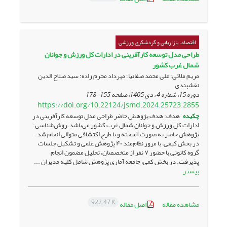
اقتصاد، بازاریابی و گردشگری ورزشی
طراحی مدل توسعه کارآفرینی در ادارات کل ورزش و جوانان
شمال غرب کشور
مریم ملائی؛ علی محمد صفانیا؛ مهرداد محرم زاده؛ سید صلاح الدین
نقشبندی
دوره 15، شماره 4 ، دی 1405، صفحه
155-178
https://doi.org/10.22124/jsmd.2024.25723.2855
چکیده
هدف: هدف پژوهش حاضر طراحی مدل توسعه کارآفرینی در
ادارات کل ورزش و جوانان شمال غرب کشور می‌باشد.روش‌شناسی:
پژوهش حاضر به صورت آمیخته و با طرح اکتشافی متوالی انجام شد.
در بخش کیفی، با مرور نظام‌مند ۴۰ پژوهش علمی و تشکیل جلسات
گروه کانونی با حضور ۷ نفر از متخصصان، تحلیل مضمون انجام
پذیرفت. در بخش کمی، جامعه آماری پژوهش شامل کلیه مدیران ...
بیشتر
922.47 K
مشاهده مقاله
اصل مقاله