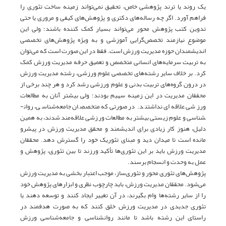
یک روند یا ترند پژوهشی خاص، تحقیق نمی‌تواند زمینه ساخت تئوری را
فراهم آورد. اگر چه رساله‌های دکتری و پژوهش‌های کیفی و مروری یا حتی
تدوین کتب پژوهش محور می‌تواند بسیار کمک کننده باشند؛ ولی این
موضوع نیازمند تخصص‌گرایی آموزشی و به ویژه پژوهش‌های تخصصی
اندیشمندان حوزه مدیریت ورزش است. فقط در این صورت است که می‌توان
به تربیت سرمایه‌های انسانی متخصص و تعمیق حرفه مدیریت ورزش کمک
کرد. بر خلاف سایر رشته‌های تخصصی علوم ورزشی، رشته مدیریت ورزش
در درون گروه‌­های تربیت بدنی و علوم ورزشی رشد کرد و هر چند برخی از
محققان مدیریت در این زمینه سهیم بودند؛ ولی بیشتر آنان به مطالعات
ورزشی علاقه‌­ای نداشتند. در صورتی‌که متخصصان جامعه‌­شناسی، روان­
شناسی و علوم زیستی بیشتر به مطالعات ورزشی علاقه‌مند شدند، به همین
دلیل، هنوز کار زیادی برای اندیشمند و محقق مدیریت ورزش در پیش­رو
مانده است تا میدان دید و مبنای تئوریک خود را گسترش دهد. محققان
مدیریت ورزش باید بر این تئوری‌ها تأکید ورزند تا بین تئوری، پژوهش و
عمل به وحدت و انسجام برسند.
پژوهش‌های تئوری محور و تئوری‌ساز، موجب اعتبار بخشی به مدیریت ورزش
می‌شود. محققان مدیریت ورزش، باید چارچوب نظری و ابزارهای پژوهش خود
را از سایر رشته­‌ها وام بگیرند، در آن تغییر ایجاد کنند و توسعه دهند یا
تئوری جدیدی در مدیریت ورزش خلق کنند که به صورت هدفمند در
راستای این رشته باشد تا مانند روان­شناسی و جامعه‌­شناسی ورزش