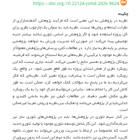
https://doi.org/10.22124/jsmd.2026.9624
چکیده
نظریه در پژوهش به این معنی است که فرآیند پژوهش، آشفته‌بازاری از
نظرات، ایده‌ها و روش‌ها نیست. نظریه باید به عنوان یک چارچوب نظری برای
کل پروژه استفاده شود و اگر پژوهش بر اساس تئوری نباشد بیشتر جنبه
توصیفی پیدا می‌کند؛ در صورتی که مدیریت ورزش به شواهد پژوهشی
بیشتر بر پایه نظریه نیاز دارد. در مطالعات کمی، پرسش‌های پژوهش معمولاً از
یک نظریه موجود یا ترکیبی از نظریه‌های مرتبط استنتاج می‌شوند که فرضیه،
پروتکل پژوهش و تفسیر نتایج را تعیین می‌کند. البته، نیازی نیست که این
رویکرد نظری از همان ابتدای پروژه به طور قطع تعیین شود؛ در واقع، یک
رویکرد نظری ممکن است با پیشرفت پروژه تغییر کند. نظریه‌ای که فکر
می‌کردیم به ما در پاسخ به سؤالات کمک خواهد کرد، ممکن است به طور
کامل این کار را انجام ندهد؛ بنابراین می‌توانیم تمرکز خود را به یک رویکرد
نظری مکمل تغییر دهیم. در مطالعات کیفی نیز نظریه بخشی کلیدی و
جدایی‌ناپذیر از پژوهش می‌باشد و تفکیک بین نظریه و روش تقریباً غیرممکن
است.
در کنار سهم تئوری در پژوهش‌ها، باید در پژوهش‌‎های تئوری ساز نیز
سرمایه‌گذاری شود. این کار شامل توسعه تئوری موجود یا تولید تئوری جدید
است که مخصوصاً در ارتباط با مدیریت ورزش می‌تواند به صورت بالقوه
کاربرد گسترده‌تری نیز داشته باشد. نکته مهم این است که بدون پیروی از