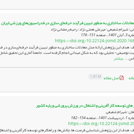
معادلات ساختاری به منظور تبیین فرآیند حرفه‌ای‌ سازی در فدراسیون‌های ورزشی ایران
؛ شهرام شفیعی؛ مهرعلی همتی نژاد؛ رحیم رمضانی نژاد
151-176
https://doi.org/10.22124/jsmd.2020.16
: هدف این پژوهش ارائة مدل معادلات ساختاری به منظور تبیین فرآیند حرفه‌ای‌سازی در 
هیت توصیفی- تحلیلی بود که به شکل میدانی انجام گرفته است. جامعة آماری این تحقیق شامل
بیشتر
اس ...
1.01 M
اله
اصل مقاله
 های توسعه کار آفرینی و اشتغال در ورزش پرورشی و پایه کشور
ان؛ شهرام شفیعی
154-182
https://doi.org/10.22124/jsmd.2
: هدف از این پژوهش شناسایی فرصت ها، چالش‌ها، و راهکارهای توسعه کارآفرینی و اشتغا