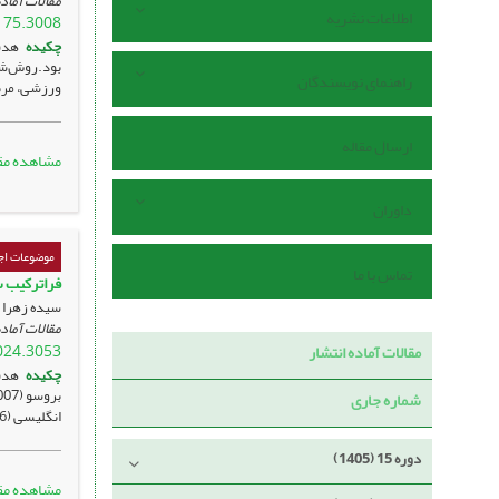
مقالات آماده
اطلاعات نشریه
175.3008
چکیده
هدف:
بود.روش‌شن
راهنمای نویسندگان
ورزشی، مربی
ارسال مقاله
مشاهده مق
داوران
موضوعات اج
تماس با ما
فراترکیب س
سیده زهرا 
مقالات آماده
024.3053
مقالات آماده انتشار
چکیده
هدف
شماره جاری
انگلیسی (6 مقاله) گردآوری ...
دوره 15 (1405)
مشاهده مق