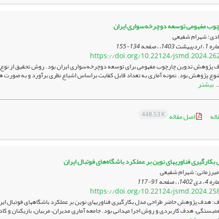
چوب مفهومی توسعه دوچرخه‌سواری ایران
ادی؛ شهرام شفیعی
134-155
https://doi.org/10.22124/jsmd.2024.26
 پژوهش تدوین چارچوب مفهومی برای توسعه دوچرخه‌سواری ایران بود. روش تحقیق از نوع کیف
بیشتر
..
448.53 K
اله
اصل مقاله
های نوین بر عملکرد باشگاه‌های فوتبال ایران
میرزمانی؛ شهرام شفیعی
91-117
https://doi.org/10.22124/jsmd.2024.25
هدف: هدف پژوهش حاضر طراحی مدل بکارگیری فناوری‎های نوین
بستگی، هدف کاربردی و روش اجرا میدانی بود. جامعه آماری مدیران، مربیان، بازیکنان و کادر 