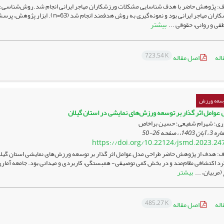
: پژوهش حاضر با هدف شناسایی مشکلات ورزشکاران مهاجر ایرانی انجام شد.روش‌شناسی:
بیشتر
طفی و روانی، حقوقی ...
723.54 K
اله
اصل مقاله
وسعه ورزش
عوامل اثر گذار بر توسعه ورزش‌های نمایشی در استان گیلان
ری؛ شهرام شفیعی؛ حسین براخاص
26-50
https://doi.org/10.22124/jsmd.2023.24
: هدف از پژوهش حاضر طراحی مدل عوامل اثر گذار بر توسعه ورزش‌های نمایشی استان گیل
د اکتشافی نظام‌مند و در بخش کمی توصیفی- همبستگی، کاربردی و میدانی بود. جامعه آماری 
بیشتر
(مربیان، ...
485.27 K
اله
اصل مقاله