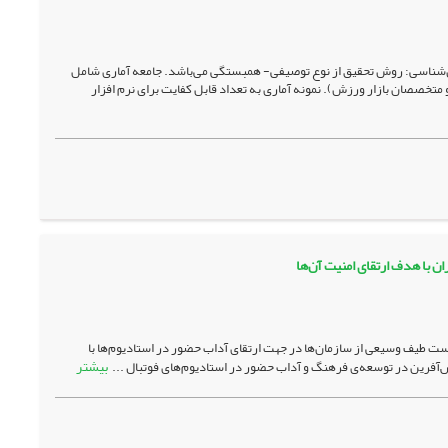
شناسی: روش تحقیق از نوع توصیفی- همبستگی می‌باشد. جامعه آماری شامل
تخصصان بازار ورزش). نمونه آماری به تعداد قابل کفایت برای نرم افزار
 با هدف ارتقای امنیت آن‏‌ها
است طیف وسیعی از سازمان­‌ها در جهت ارتقای آداب حضور در استادیوم‌ها با
بیشتر
‌­آفرین در توسعه‌­ی فرهنگ و آداب حضور در استادیوم‌های فوتبال ...