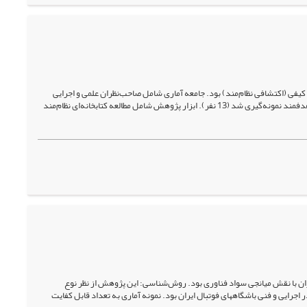
ی (اکتشافی نظام‌مند) بود. جامعه آماری شامل صاحب‌نظران علمی و اجرایی
مرتبط با موضوع پژوهش بود. نمونه آماری به تعداد قابل کفایت براساس اشباع نظری برآورد و به صورت هدفمند نمونه‌گیری شد (13 نفر). ابزار پژوهش شامل مطالعه کتابخانه‌ای نظام‌مند
 بر عملکرد باشگاههای فوتبال ایران با نقش میانجی سواد فناوری بود. روش‌شناسی: این پژوهش از نظر نوع
اجرایی و فنی باشگاههای فوتبال ایران بود. نمونه آماری به تعداد قابل کفایت