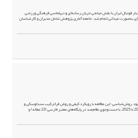
ار فوتبال ایران با نقش میانجی جریان رسانه‌ای و دیپلماسی فرهنگی ورزشی
ای به‌صورت میدانی انجام شد. جامعه آماری پژوهش شامل مدیران و کارشناسان
بود.روش‌شناسی: این مطالعه با رویکرد کیفی و روش فراترکیب سندلوسکی و
بروسو (2007) انجام شده است. داده‌ها از میان 29 مقاله علمی منتخب، منتشرشده در فاصله سال‌های 2015 تا 2025، با جست‌وجوی نظام‌مند در پایگاه‌های معتبر فارسی (23 مقاله) و