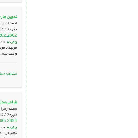
تدوین چار
احمد نصرآب
دوره 13، شماره 1 ، اردیبهشت 1403، ، صفحه
202.2862
چکیده
هدف
و مصاحبه .
مشاهده مق
طراحی مدل بکارگیری فناوری‎
سیده زهرا 
دوره 12، شماره 4 ، دی 1402، ، صفحه
885.2854
چکیده
توصیفی - هم