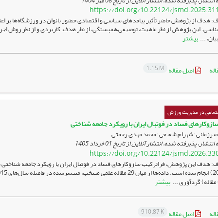
 انتشار، پذیرفته شده، انتشار آنلاین از تاریخ
08 مهر 1404
https://doi.org/10.22124/jsmd.2025.31
 هدف از پژوهش حاضر تأثیر پیامدهای سیاسی و اقتصادی حضور بانوان در ورزشگاه‌ها بر اعتب
اسی: این پژوهش از نظر ماهیت، توصیفی–همبستگی، از نظر هدف، کاربردی و از نظر روش اجر
بیشتر
ان، ...
1.15 M
اله
اصل مقاله
تماعی در مدیریت ورزش
ازوکارهای فساد در فوتبال ایران با رویکرد جامعه شناختی
میرزمانی؛ شهرام شفیعی؛ محمد مهدی رحمتی
 انتشار، پذیرفته شده، انتشار آنلاین از تاریخ
01 خرداد 1405
https://doi.org/10.22124/jsmd.2026.33
: هدف این پژوهش، فراترکیب سازوکارهای فساد در فوتبال ایران با رویکرد جامعه شناختی 
بیشتر
910.87 K
اله
اصل مقاله