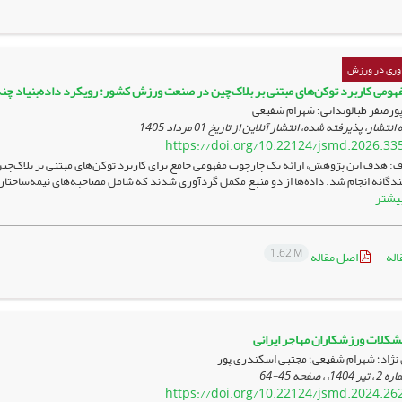
اوری در ورزش
ومی کاربرد توکن‌های مبتنی بر بلاک‌چین در صنعت ورزش کشور: رویکرد داده‌بنیاد چن
پورصفر طبالوندانی؛ شهرام شفیعی
 انتشار، پذیرفته شده، انتشار آنلاین از تاریخ
01 مرداد 1405
https://doi.org/10.22124/jsmd.2026.33
: هدف این پژوهش، ارائه یک چارچوب مفهومی جامع برای کاربرد توکن‌های مبتنی بر بلاک‌
یشتر
1.62 M
اله
اصل مقاله
کلات ورزشکاران مهاجر ایرانی
 نژاد؛ شهرام شفیعی؛ مجتبی اسکندری پور
45-64
https://doi.org/10.22124/jsmd.2024.26