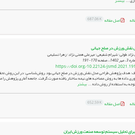
بیشتر
ی ...
687.06 K
اله
اصل مقاله
 نقش ورزش در صلح جهانی
نژاد طولی؛ شهرام شفیعی؛ مهرعلی همتی نژاد؛ زهرا تسلیمی
170-191
https://doi.org/10.22124/jsmd.2021.19
: هدف پژوهش طراحی مدل نقش ورزش در صلح جهانی بود.روش‌شناسی: در این روش تحقیق ک
ری داده ها به روش مصاحبه های نیمه ساختار یافته صورت گرفت. جامعه آماری پژوهش را 
بیشتر
توجه به استفاده از روش داده ...
652.59 K
اله
اصل مقاله
 برای تحلیل سیستم توسعه صنعت ورزش ایران