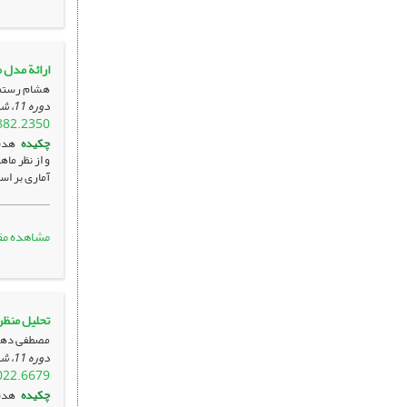
ارائة مدل 
هشام رستمی
دوره 11، شماره 3 ، آبان 1401، ، صفحه
882.2350
چکیده
هدف
و از نظر ما
آماری بر اس
مشاهده مق
تحلیل منظر
مصطفی دهق
دوره 11، شماره 1 ، اردیبهشت 1401، ، صفحه
022.6679
چکیده
هدف