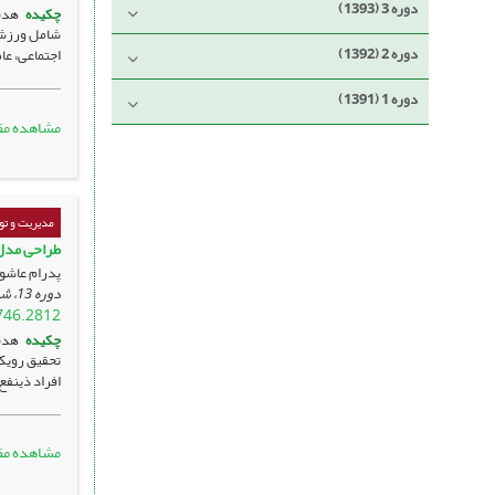
دوره 3 (1393)
چکیده
هدف
دوره 2 (1392)
اجتماعی، عا
دوره 1 (1391)
مشاهده مق
مدیریت و ت
طراحی مدل 
پدرام عاشو
دوره 13، شماره 3 ، آبان 1403، ، صفحه
746.2812
چکیده
هدف
تحقیق رویکر
افراد ذینفع 
مشاهده مق