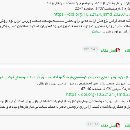
؛ مهر علی همتی نژاد؛ شهرام شفیعی؛ محمدحسن قلی زاده
1-22
https://doi.org/10.22124/jsmd.2020.13
: هدف از این پژوهش ارائه مدلی برای تحلیل سیستم توسعه صنعت ورزش ایران بود.روش‌
صاحب‌نظر در زمینه مدیریت و توسعه صنعت ورزش بود (مدیران، اساتید، صاحبان کسب وکار و م
بیشتر
ل‌اس برآورد شد ...
885.54 K
اله
اصل مقاله
زمان‌ها و نهاد‌های دخیل در توسعه‏‌ی فرهنگ و آداب حضور در استادیوم‌های فوتبال ایران
ی؛ مهرعلی همتی نژاد؛ شهرام شفیعی؛ رسول فرجی؛ بهبود یاریقلی
40-67
https://doi.org/10.22124/jsmd.2
 به منظور بهبود جو استادیوم‌­های فوتبال و افزایش لذت تماشای بازی برای تماشاگران، لازم 
ل و همکاری داشته باشند. از‌این‌رو، پژوهش حاضر با هدف شناسایی سازمان­‌ها و نهادهای نقش
1.05 M
اله
اصل مقاله