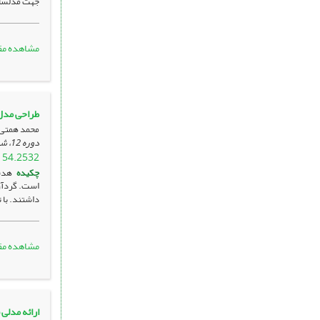
جهت مدلساز
مشاهده مق
طراحی مدل
محمد همتی 
دوره 12، شماره 3 ، مهر 1402، ، صفحه
154.2532
چکیده
هدف
است. گردآو
داشتند. با 
مشاهده مق
ارائه مدلی