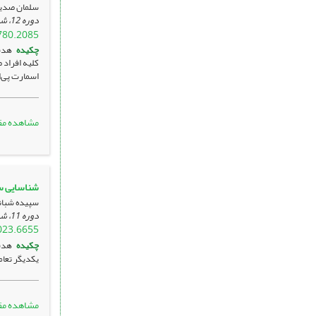
سلمان صدیق
دوره 12، شماره 1 ، اردیبهشت 1402، ، صفحه
780.2085
چکیده
هدف
کلیه افراد 
اسمارت پی‌ا
مشاهده مق
شناسایی سا
سپیده شبان
دوره 11، شماره 4 ، بهمن 1401، ، صفحه
023.6655
چکیده
هدف:
یکدیگر تعام
مشاهده مق