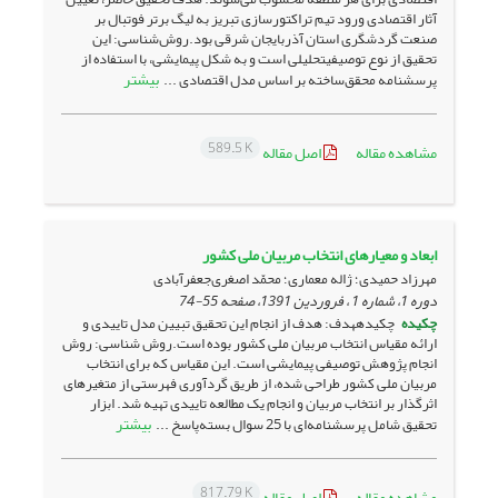
آثار اقتصادی ورود تیم تراکتورسازی تبریز به لیگ برتر فوتبال بر
صنعت گردشگری استان آذربایجان شرقی بود.روش‌شناسی: این
تحقیق از نوع توصیفیتحلیلی است و به شکل پیمایشی، با استفاده از
بیشتر
پرسشنامه محقق‌ساخته بر اساس مدل اقتصادی ...
589.5 K
مشاهده مقاله
اصل مقاله
ابعاد ‌و معیارهای انتخاب مربیان ملی کشور
مهرزاد حمیدی؛ ژاله معماری؛ محمّد اصغری‌جعفرآبادی
دوره 1، شماره 1 ، فروردین 1391، صفحه
55-74
چکیده
چکیدههدف: هدف از انجام این تحقیق تبیین مدل تاییدی و
ارائه مقیاس انتخاب مربیان ملی کشور بوده است.روش شناسی: روش
انجام پژوهش توصیفی پیمایشی است. این مقیاس که برای انتخاب
مربیان ملی کشور طراحی شده، از طریق گردآوری فهرستی از متغیرهای
اثرگذار بر انتخاب مربیان و انجام یک مطالعه تاییدی تهیه شد. ابزار
بیشتر
تحقیق شامل پرسشنامه‌ای با 25 سوال بسته‌پاسخ ...
817.79 K
مشاهده مقاله
اصل مقاله