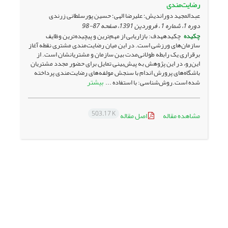
رضایت‌مندی
عبدالمجید دوراندیش؛ علیرضا الهی؛ حسین پورسلطانی زرندی
دوره 1، شماره 1 ، فروردین 1391، صفحه
87-98
چکیده
چکیدههدف: بازاریابی از مهم‌ترین و پیچیده‌ترین وظایف
سازمان‌های ورزشی است. در این میان رضایت‌مندی مشتری نقطه آغاز
برقراری یک رابطه طولانی‌مدت بین سازمان و مشتریانشان است. از
این‌رو، در این پژوهش به پیش‌بینی تمایل برای حضور مجدد مشتریان
باشگاه‌های پرورش اندام با سنجش مولفه‌های رضایت‌مندی پرداخته
بیشتر
شده است.روش‌شناسی: با استفاده ...
503.17 K
مشاهده مقاله
اصل مقاله