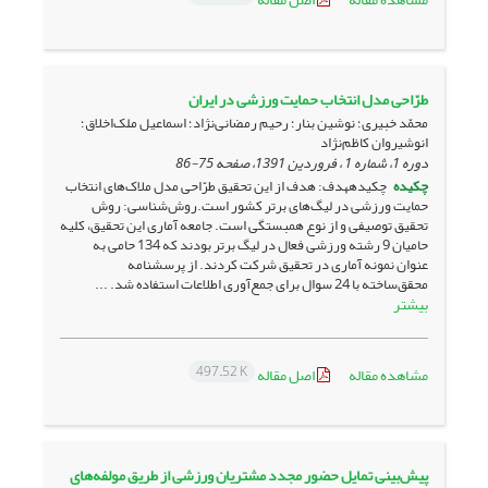
طرّاحی مدل انتخاب حمایت ورزشی در ایران
محمّد خبیری؛ نوشین بنار؛ رحیم رمضانی‌نژاد؛ اسماعیل ملک‌اخلاق؛
انوشیروان کاظم‌نژاد
دوره 1، شماره 1 ، فروردین 1391، صفحه
75-86
چکیده
چکیدههدف: هدف از این تحقیق طرّاحی مدل ملاک‌های انتخاب
حمایت ورزشی در لیگ‌های برتر کشور است.روش‌شناسی: روش
تحقیق توصیفی و از نوع همبستگی است. جامعه آماری این تحقیق، کلیه
حامیان 9 رشته ورزشی فعال در لیگ برتر بودند که 134 حامی به
عنوان نمونه آماری در تحقیق شرکت کردند. از پرسشنامه
محقق‌ساخته با 24 سوال برای جمع‌آوری اطلاعات استفاده شد. ...
بیشتر
497.52 K
مشاهده مقاله
اصل مقاله
پیش‌بینی تمایل حضور مجدد مشتریان ورزشی از طریق مولفه‌های