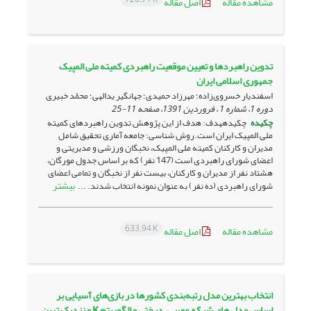
مشاهده مقاله
اصل مقاله
تدوین راهبردها و تعیین موقعیت راهبردی کمیته ملی المپیک
جمهوری اسلامی ایران
اسفندیار خسروی‌زاده؛ مهرزاد حمیدی؛ جهانگیر یدالهی؛ محمّد خبیری
دوره 1، شماره 1 ، فروردین 1391، صفحه
11-25
چکیده
چکیدههدف: هدف از این پژوهش تدوین راهبردهای کمیته
ملی المپیک ایران است.روش شناسی: جامعه آماری تحقیق شامل
مدیران و کارکنان کمیته ملی المپیک، نخبگان ورزشی و مدیریتی و
اعضای شورای راهبردی است (147 نفر) که بر اساس جدول مورگان،
هشتاد نفر از مدیران و کارکنان، بیست نفر از نخبگان و تمامی اعضای
بیشتر
شورای راهبردی (ده نفر) به عنوان نمونه انتخاب شدند. ...
633.94 K
مشاهده مقاله
اصل مقاله
انتخاب بهترین مدل رتبه‌بندی کشورها در بازی‌های آسیایی بر
اساس مدل های شبکه عصبی، درختی و الگوریتم K و نزدیک ترین