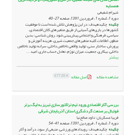
همسایه
شهرام شفیعی
دوره 1، شماره 1 ، فروردین 1391، صفحه
27-40
چکیده
چکیدههدف: در این پژوهش تلاش شده است تا موفقیت
کشورها در بازی‌های آسیایی از طریق متغیرهای کلان اقتصادی،
سیاسی، فرهنگی و اجتماعی پیش‌بینی شود.روش شناسی: بدین
منظور، اطلاعات کلیه متغیرهای جمعیت شهری، هزینه آموزش و
پرورش، ساختار سنی، تولید واقعی ناخالص داخلی، سرانه تولید ناخالص
داخلی، بیکاری، جمعیت، میزان تورّم، تعادل حساب جاری، امید ...
بیشتر
677.05 K
مشاهده مقاله
اصل مقاله
بررسی آثار اقتصادی ورود تیم تراکتورسازی تبریز به لیگ برتر
فوتبال بر صنعت گردشگری استان آذربایجان شرقی
فریبا عسکریان؛ داود صالح‌نیا
دوره 1، شماره 1 ، فروردین 1391، صفحه
41-54
چکیده
چکیدههدف: رویدادهای ورزشی، منبعی از سود، درآمد و آثار
اقتصادی برای هر منطقه محسوب می‌شوند. هدف تحقیق حاضر، تعیین