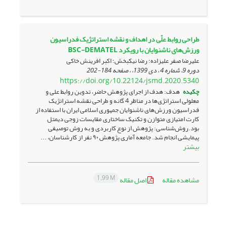
طراحی روابط علّی در اهداف و نقشه استراتژیک فدراسیون
ورزش‌های ناشنوایان با رویکرد BSC-DEMATEL
علیرضا صفر علیزاده؛ رضا نیکبخش؛ اکبر افرینش خاکی
دوره 9، شماره 4 ، دی 1399، ، صفحه
184-202
https://doi.org/10.22124/jsmd.2020.5340
چکیده
هدف: هدف از اجرای پژوهش حاضر، تدوین روابط علی و
معلولی استراتژی­‌ها در مناظر 4 گانه و طراحی نقشه استراتژیک
فدراسیون ورزش‌­های ناشنوایان جمهوری اسلامی ایران با استفاده از
کارت امتیازی متوازن و تکنیک ساختاری مقایسات زوجی دیمتل
بود.روش‌شناسی: پژوهش از نوع کاربردی و به روش توصیفی
پیمایشی انجام شد. جامعه آماری پژوهش ۹۰ نفر از کارشناسان، ...
بیشتر
1.99 M
مشاهده مقاله
اصل مقاله