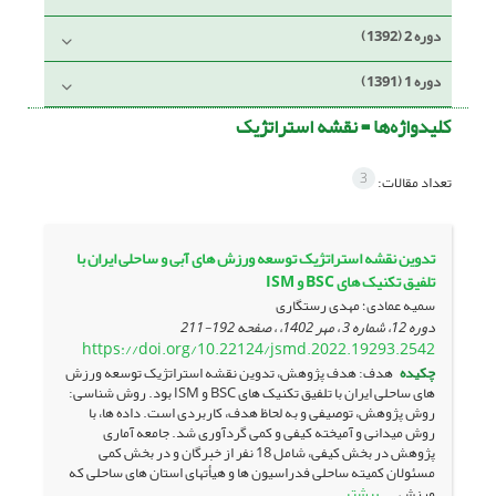
دوره 2 (1392)
دوره 1 (1391)
کلیدواژه‌ها =
نقشه استراتژیک
3
تعداد مقالات:
تدوین نقشه استراتژیک توسعه ورزش های آبی و ساحلی ایران با
تلفیق تکنیک های BSC و ISM
سمیه عمادی؛ مهدی رستگاری
دوره 12، شماره 3 ، مهر 1402، ، صفحه
192-211
https://doi.org/10.22124/jsmd.2022.19293.2542
چکیده
هدف: هدف پژوهش، تدوین نقشه استراتژیک توسعه ورزش
های ساحلی ایران با تلفیق تکنیک های BSC و ISM بود. روش شناسی:
روش پژوهش، توصیفی و به لحاظ هدف، کاربردی است. داده ها، با
روش میدانی و آمیخته کیفی و کمی گردآوری شد. جامعه آماری
پژوهش در بخش کیفی، شامل 18 نفر از خبرگان و در بخش کمی
مسئولان کمیته ساحلی فدراسیون ها و هیأتهای استان های ساحلی که
بیشتر
ورزش ...