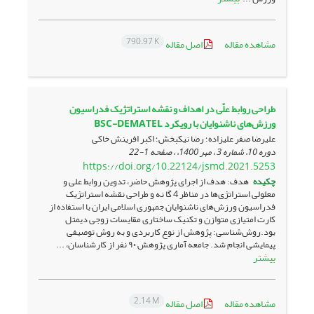
790.97 K
مشاهده مقاله
اصل مقاله
طراحی روابط علّی در اهداف و نقشه استراتژیک فدراسیون
ورزش‌های ناشنوایان با رویکرد BSC-DEMATEL
علیرضا صفر علیزاده؛ رضا نیکبخش؛ اکبر افرینش خاکی
دوره 10، شماره 3 ، مهر 1400، ، صفحه
1-22
https://doi.org/10.22124/jsmd.2021.5253
چکیده
هدف: هدف از اجرای پژوهش حاضر، تدوین روابط علی و
معلولی استراتژی‌ها در مناظر 4 گا نه و طراحی نقشه استراتژیک
فدراسیون ورزش‌های ناشنوایان جمهوری اسلامی ایران با استفاده از
کارت امتیازی متوازن و تکنیک ساختاری مقایسات زوجی دیمتل
بود.روش‌شناسی: پژوهش از نوع کاربردی و به روش توصیفی
پیمایشی انجام شد. جامعه آماری پژوهش ۹۰ نفر از کارشناسان، ...
بیشتر
2.14 M
مشاهده مقاله
اصل مقاله