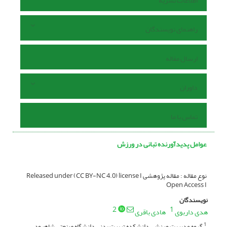
اطلاعات نشریه
راهنمای نویسندگان
ارسال مقاله
داوران
تماس با ما
عوامل پدیدآورنده تبانی در ورزش
نوع مقاله : مقاله پژوهشی Released under (CC BY-NC 4.0) license I
Open Access I
نویسندگان
2
1
هدی داربوی
هادی باقری
گروه مدیریت ورزشی دانشکده تربیت بدنی دانشگاه صنعتی شاهرود
1