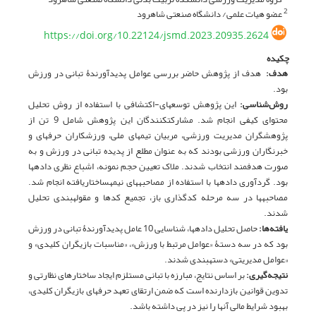
عضو هیات علمی/ دانشگاه صنعتی شاهرود
2
https://doi.org/10.22124/jsmd.2023.20935.2624
چکیده
هدف
:
هدف از پژوهش حاضر بررسی عوامل پدیدآورندۀ تبانی در ورزش
بود.
روش‌شناسی:
این پژوهش توسعه­ای-اکتشافی با استفاده از روش تحلیل
محتوای کیفی انجام شد. مشارکت­کنندگان این پژوهش شامل 9 تن از
پژوهشگران مدیریت ورزشی، مربیان تیم­های ملی، ورزشکاران حرفه­ای و
خبرنگاران ورزشی بودند که به عنوان مطلع از پدیده تبانی در ورزش و به
صورت هدفمند انتخاب شدند. ملاک تعیین حجم نمونه، اشباع نظری داده­ها
بود. گردآوری داده­ها با استفاده از مصاحبه­های نیمه­ساختاریافته انجام شد.
مصاحبه­ها در سه مرحله کدگذاری باز، تجمیع کدها و مقوله­بندی تحلیل
شدند.
یافته‌ها
:
حاصل تحلیل داده­ها، شناسایی 10 عامل پدیدآورندۀ تبانی در ورزش
بود که در سه دستۀ «عوامل مرتبط با ورزش»، «مناسبات بازیگران کلیدی» و
«عوامل مدیریتی» دسته­بندی شدند.
نتیجه‌گیری:
بر اساس نتایج، مبارزه با تبانی مستلزم ایجاد ساختارهای نظارتی و
تدوین قوانین بازدارنده است که ضمن ارتقای تعهد حرفه­ای بازیگران کلیدی،
بهبود شرایط مالی آنها را نیز در پی داشته باشد.