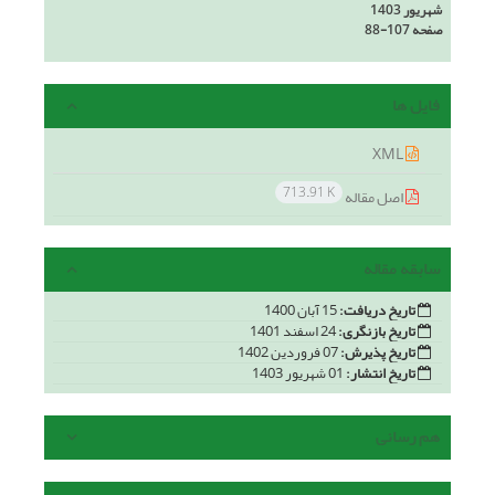
شهریور 1403
صفحه
88-107
فایل ها
XML
713.91 K
اصل مقاله
سابقه مقاله
تاریخ دریافت:
15 آبان 1400
تاریخ بازنگری:
24 اسفند 1401
تاریخ پذیرش:
07 فروردین 1402
تاریخ انتشار:
01 شهریور 1403
هم رسانی