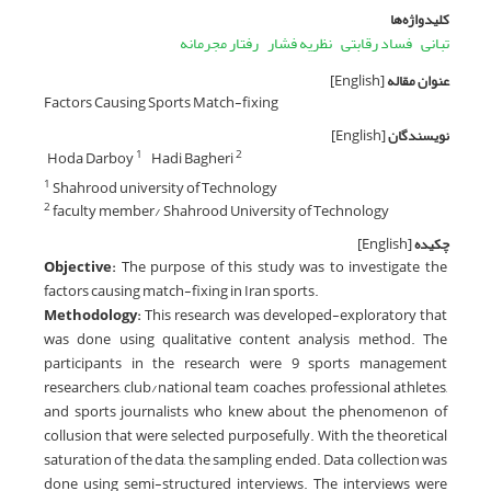
کلیدواژه‌ها
تبانی
فساد رقابتی
نظریه فشار
رفتار مجرمانه
عنوان مقاله
[English]
Factors Causing Sports Match-fixing
نویسندگان
[English]
Hoda Darboy
Hadi Bagheri
1
2
Shahrood university of Technology
1
faculty member/ Shahrood University of Technology
2
چکیده
[English]
Objective:
The purpose of this study was to investigate the
factors causing match-fixing in Iran sports.
Methodology:
This research was developed-exploratory that
was done using qualitative content analysis method. The
participants in the research were 9 sports management
researchers, club/national team coaches, professional athletes,
and sports journalists who knew about the phenomenon of
collusion that were selected purposefully. With the theoretical
saturation of the data, the sampling ended. Data collection was
done using semi-structured interviews. The interviews were