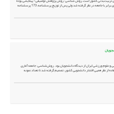
ه­های تربیت‌بدنی کشور است.روش شناسی: روش پژوهش توصیفی- پیمایشی بوده
است. جامعه آماری تحقیق، کلیه اعضای هیأت علمی دانشکده­های تربیت‌بدنی (205 نفر) بودند. نمونه آماری برابر با جامعه در نظر گرفته شد ولی پس از توزیع پرسشنامه، 173 پرسشنامه
شجویان
نی و علوم ورزشی ایران از دیدگاه دانشجویان بود. روش‌شناسی: جامعه آماری
 هزار نفر تشکیل داده‌اند. به منظور استفاده از نظر همه­ی اقشار دانشجویی کشور،‌ تصمیم گرفته شد تا تعداد نمونه