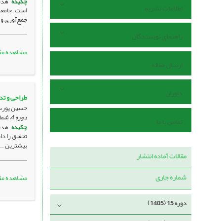
چکیده
هدف
اطلاعات نشریه
جمع‌آوری و 
راهنمای نویسندگان
مشاهده مق
ارسال مقاله
داوران
طراحی و تد
حسین پورسل
دوره 4، شماره 1 ، خرداد 1394، ، صفحه
تماس با ما
چکیده
هدف:
بیشترین ..
مقالات آماده انتشار
شماره جاری
مشاهده مق
دوره 15 (1405)