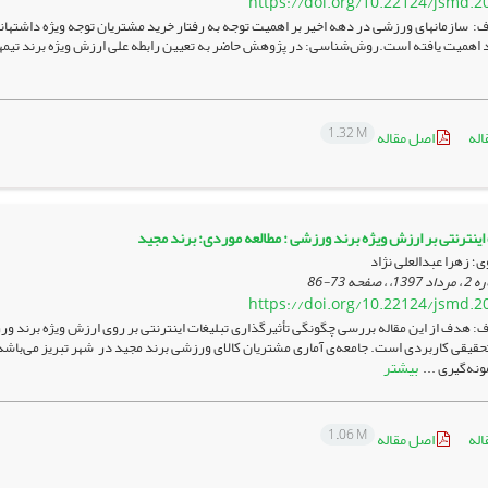
https://doi.org/10.22124/jsmd.2
 سازمان­های ورزشی در دهه اخیر بر اهمیت توجه به رفتار خرید مشتریان توجه ویژه داشته­اند. 
 اهمیت یافته است.روش‌شناسی: در پژوهش حاضر به تعیین رابطه علی ارزش ویژه برند تیم­ه
1.32 M
اله
اصل مقاله
 اینترنتی بر ارزش ویژه برند ورزشی : مطالعه موردی: برند مجید
؛ زهرا عبدالعلی نژاد
73-86
https://doi.org/10.22124/jsmd.2
: هدف از این مقاله بررسی چگونگی تأثیرگذاری تبلیغات اینترنتی بر روی ارزش ویژه برند 
بیشتر
نه‌گیری ...
1.06 M
اله
اصل مقاله