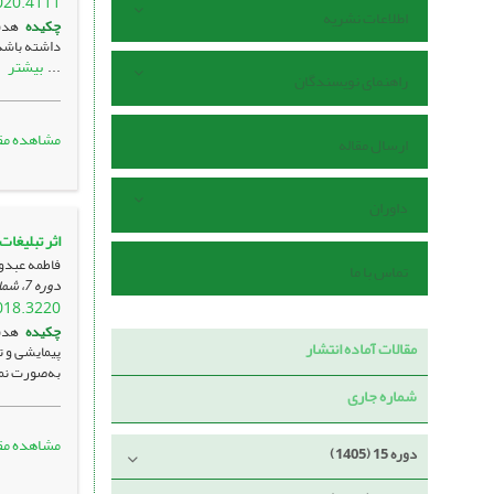
020.4111
اطلاعات نشریه
چکیده
هدف:
داشته باشد
بیشتر
...
راهنمای نویسندگان
مشاهده مق
ارسال مقاله
داوران
اثر تبلیغات
فاطمه عبدوی
تماس با ما
دوره 7، شماره 2 ، مرداد 1397، ، صفحه
018.3220
چکیده
هدف
مقالات آماده انتشار
به‌صورت نمو
شماره جاری
مشاهده مق
دوره 15 (1405)