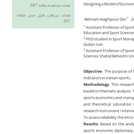
Designing a Model of Economi
تعداد مشاهده مقاله:
387
تعداد دریافت فایل اصل مقاله:
Behnam Naghipour Givi
Z
1
301
Assistant Professor of Spor
1
Education and Sport Sciences,
PhD student in Sport Manage
2
Guilan, Iran
Assistant Professor of Spo
3
Sciences, Shahid Beheshti Uni
Objective
: The purpose of
indicators in Iranian sports.
Methodology
: This resear
based on thematic analysis. Th
sports economics and manage
and theoretical saturation 
research instrument (intervi
To assess reliability, the int
Results
: Based on the analy
sports economic diplomacy. 