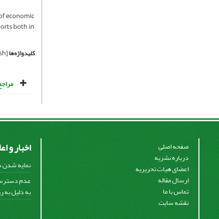
s of economic
orts both in
کلیدواژه‌ها
[English]
مراجع
اخبار و اع
صفحه اصلی
درباره نشریه
نمایه شدن در
اعضای هیات تحریریه
ارسال مقاله
تماس با ما
به دلیل به ر
نقشه سایت