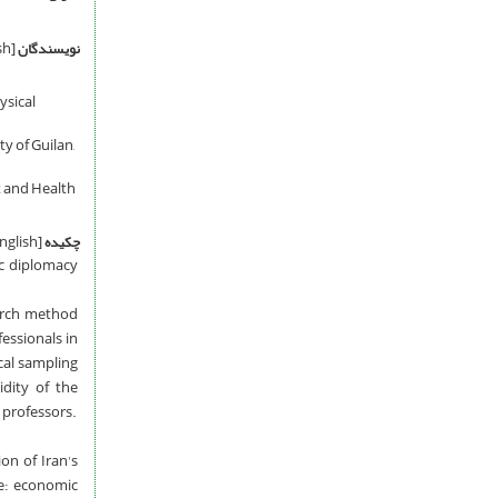
نویسندگان
[English]
ysical
y of Guilan,
 and Health
چکیده
[English]
c diplomacy
earch method
fessionals in
cal sampling
idity of the
 professors.
on of Iran's
de: economic