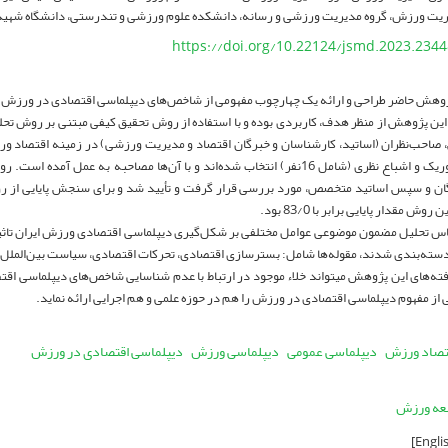
ریت ورزش، گروه مدیریت ورزشی و رسانه، دانشکده علوم ورزشی و تندرستی، دانشگاه شهید ب
https://doi.org/10.22124/jsmd.2023.2344
هش حاضر طراحی و ارائه یک چهارچوب مفهومی از شاخص‌­های دیپلماسی اقتصادی در ورزش ای
این پژوهش از منظر هدف، کاربردی بوده و با استفاده از روش تحقیق کیفی مبتنی بر روش تح
صاحب‌نظران (اساتید، کارشناسان و خبرگان اقتصاد و مدیریت ورزشی) در زمینه اقتصاد ورز
نمونه‌گیری تئوریک و اشباع نظری (شامل 16نفر) انتخاب شده‌­اند و با آن‌ها مصاحبه به ع
ان و سپس اساتید متخصص، مورد بررسی قرار گرفت و تأیید شد و برای سنجش پایایی از 
ش مقدار پایایی برابر با 83/0 بود.
س تحلیل مضمون موضوعی عوامل مختلفی بر شکل‌­گیری دیپلماسی اقتصادی ورزش ایران تاثی
فته‌­های این پژوهش می­تواند خلاء موجود در ارتباط با عدم شناسایی شاخص‌های دیپلماسی اقت
از مفهوم دیپلماسی اقتصادی در ورزش را هم در حوزه علمی و هم اجرایی ارائه نماید.
تصاد ورزش
دیپلماسی عمومی
دیپلماسی ورزش
دیپلماسی اقتصادی در ورزش
سعه ورزش