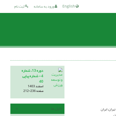
English
ورود به سامانه
ثبت نام
دوره 13، شماره
4 - شماره پیاپی
40
اسفند 1403
صفحه
212-236
فایل ها
ران، ایران
ن