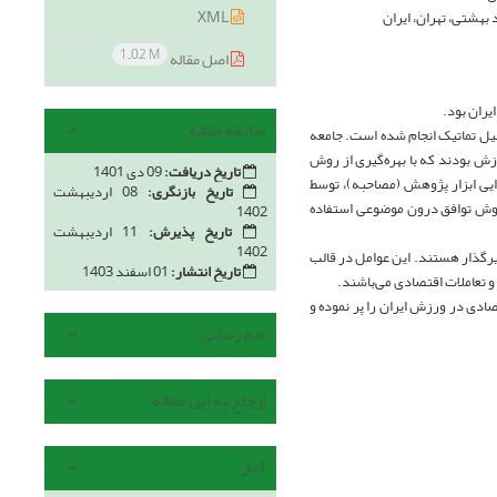
XML
هشتی، تهران، ایران
1.02 M
اصل مقاله
ران بود.
سابقه مقاله
لیل تماتیک انجام شده است. جامعه
ش بودند که با بهره‌گیری از روش
تاریخ دریافت:
09 دی 1401
مل آمده است. روایی ابزار پژوهش (مصاحبه)، توسط
تاریخ بازنگری:
08 اردیبهشت
روش توافق درون موضوعی استفاده
1402
تاریخ پذیرش:
11 اردیبهشت
1402
رگذار هستند. این عوامل در قالب
تاریخ انتشار:
01 اسفند 1403
صادی در ورزش ایران را پر نموده و
هم رسانی
ارجاع به این مقاله
آمار