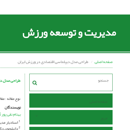
مدیریت و توسعه ورزش
صفحه اصلی
طراحی مدل دیپلماسی اقتصادی در ورزش ایران
طراحی مدل دی
نوع مقاله : مقاله پژوهشی se I Open Access I
صفحه اصلی
نویسندگان
بهنام نقی پور 
مرور
استادیار مدی
1
دانشجوی دکتر
2