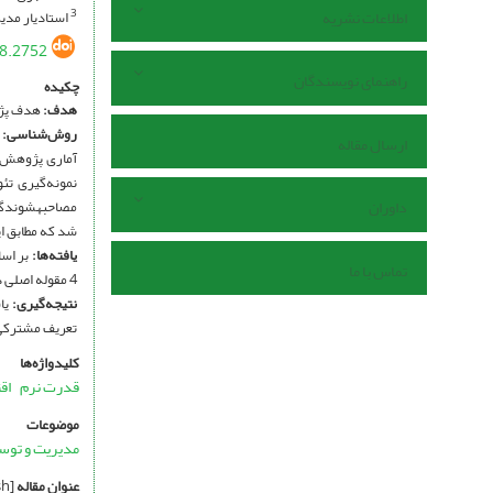
اطلاعات نشریه
استادیار مدی
3
8.2752
راهنمای نویسندگان
چکیده
هدف:
هدف پژو
روش‌شناسی:
ارسال مقاله
آماری پژوهش، 
داوران
مصاحبه­شوندگ
شد که مطابق این رو
یافته‌ها:
بر اسا
تماس با ما
4 مقوله اصلی دسته‌بندی شدند، مقوله‌­ها شامل: بسترسازی اقتصادی، تحرکات اقتصادی، سیاست بین‌­الملل و تعاملات اقتصادی می‌باشند.
نتیجه‌گیری:
یا
تعریف مشترکی 
کلیدواژه‌ها
قدرت نرم
اق
موضوعات
مدیریت و تو
عنوان مقاله
[English]