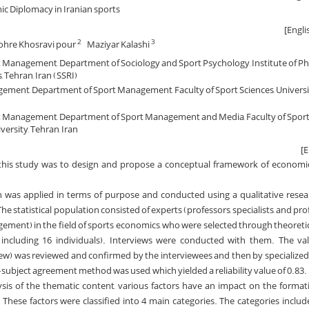
c Diplomacy in Iranian sports
ohre Khosravi pour
Maziyar Kalashi
2
3
t Management, Department of Sociology and Sport Psychology, Institute of Ph
 Tehran, Iran (SSRI)
ment, Department of Sport Management, Faculty of Sport Sciences, Universit
rt Management, Department of Sport Management and Media, Faculty of Sport
versity, Tehran, Iran
 this study was to design and propose a conceptual framework of economi
ch was applied in terms of purpose and conducted using a qualitative res
e statistical population consisted of experts (professors, specialists, and pro
ment) in the field of sports economics, who were selected through theoreti
(including 16 individuals). Interviews were conducted with them. The val
ew) was reviewed and confirmed by the interviewees and then by specialized
ra-subject agreement method was used, which yielded a reliability value of 0.83.
sis of the thematic content, various factors have an impact on the formati
These factors were classified into 4 main categories. The categories inclu