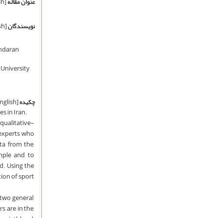
عنوان مقاله
[English]
نویسندگان
[English]
ndaran,
University,
چکیده
[English]
s in Iran.
qualitative-
 experts who
ata from the
ample and to
d. Using the
ion of sport
 two general
rs are in the