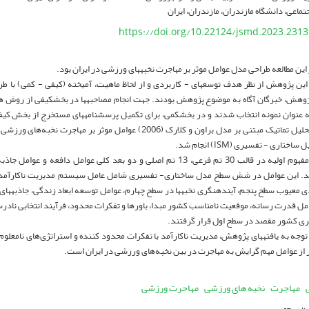
تماعی، دانشگاه مازندران، مازندران، ایران
https://doi.org/10.22124/jsmd.2023.2313
ین مطالعه طراحی مدل عوامل موثر بر مهاجرت نخبه­های­ ورزشی در ایران بود.
ین پژوهش از نظر هدف توسعه­ای - کاربردی و از لحاظ ماهیت، آمیخته (کیفی - کمی) با ط
ژوهش، خبرگان آگاه به موضوع پژوهش بودند. جهت انجام مصاحبه­ها در بخش­کیفی از روش هدف
شد. از شیوه تحلیل­ تماتیک مبتنی بر مدل براون و کلارک (2006) عوامل موث
ختاری - تفسیری (ISM) انجام شد.
148 مفهوم ­اولیه در قالب 30 تم­ فرعی، 13 تم ­اصلی و دو بعد کلی عوامل داف
 این عوامل در شش­ سطح مدل ساختاری- تفسیری شامل عامل سیستم ­مدیریت ­ناکارآمد د
 ­معیوب سطح ­پنجم، آینده­نگری نخبه­ها در سطح ­چهارم، عوامل توسعه ابعاد زندگی، جاذبه­های
ل قدرت ­رسانه، موقعیت ­نامناسب کشور مبدا، باورها و تفکرات­ محدود، فرآیند انتخابی ناد
ری کشور مقصد در سطح اول قرار گرفتند.
 توجه به یافته­های پژوهش، مدیریت ناکارآمد با تفکرات محدود کننده و استراتژی‌های نامعل
 از عوامل ­مهم گرایش به مهاجرت در بین نخبه‌های ورزشی در ایران است.
مهاجرت
نخبه های ورزشی
مهاجرت ورزشی