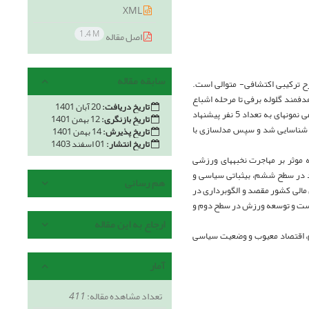
XML
1.4 M
اصل مقاله
سابقه مقاله
رح ترکیبی اکتشافی- متوالی است.
مند گلوله ­برفی تا مرحله اشباع
تاریخ دریافت:
20 آبان 1401
‌نظری 17 نفر به عنوان نمونه انتخاب شدند و در بخش­کمی، برای تکمیل پرسشنامه­های مستخرج از بخش ­کیفی نمونه­ای به تعداد 5 نفر پیشنهاد
تاریخ بازنگری:
12 بهمن 1401
ر بر مهاجرت نخبه‌های­ ورزشی شناسایی شد و سپس مدل­سازی با
تاریخ پذیرش:
14 بهمن 1401
تاریخ انتشار:
01 اسفند 1403
عه و عوامل جاذبه موثر بر مهاجرت نخبه­های ­ورزشی
ر سطح ­ششم، بی­ثباتی ­سیاسی و
هم رسانی
 ­مالی کشور مقصد و الگوبرداری در
رست و توسعه­ ورزش در سطح ­دوم و
ارجاع به این مقاله
وم، اقتصاد معیوب و وضعیت ­سیاسی
آمار
تعداد مشاهده مقاله:
411