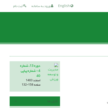
English
ورود به سامانه
ثبت نام
دوره 13، شماره
4 - شماره پیاپی
40
اسفند 1403
صفحه
132-158
فایل ها