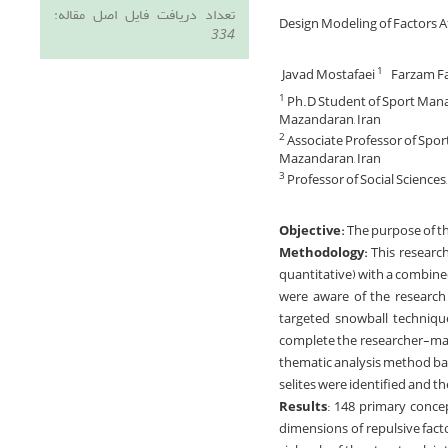
تعداد دریافت فایل اصل مقاله:
Design Modeling of Factors Aff
334
Javad Mostafaei
Farzam F
1
Ph.D Student of Sport Manag
1
Mazandaran, Iran
Associate Professor of Spor
2
Mazandaran, Iran
Professor of Social Science
3
Objective:
The purpose of thi
Methodology:
This research
quantitative) with a combin
were aware of the research 
targeted snowball technique
complete the researcher-made
thematic analysis method base
selites were identified and t
Results
: 148 primary conce
dimensions of repulsive facto