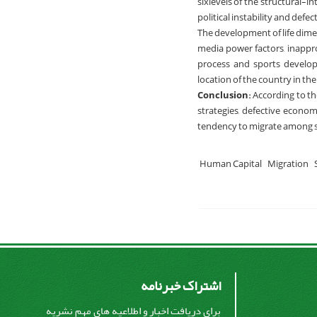
sixlevels of the structural-i
political instability and defec
The development of life dimen
media power factors, inapprop
process and sports developm
location of the country in the l
Conclusion:
According to th
strategies, defective econom
tendency to migrate among spo
Human Capital
Migration
اشتراک خبرنامه
برای دریافت اخبار و اطلاعیه های مهم نشریه