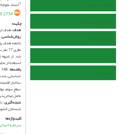
اطلاعات نشریه
استاد علوم اج
3
9.2734
راهنمای نویسندگان
چکیده
هدف
:
هدف از ا
روش‌شناسی:
ا
ارسال مقاله
جامعه ­­هدف پ
داوران
استفاده از تحلیل سا
یافته‌ها
:
تماس با ما
شناسایی شدند.
ساختار اقتصادی
سطح سوم، عوام
عامل مهاجرپذی
نتیجه‌گیری
:
با
نابسامان کشور
کلیدواژه‌ها
سرمایه انسانی