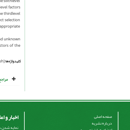
e sixthlevel,
level, factors
e thirdlevel,
ect selection
nappropriate
 and unknown
ctors of the
کلیدواژه‌ها
[English]
مراجع
اخبار و اع
صفحه اصلی
درباره نشریه
نمایه شدن در
اعضای هیات تحریریه