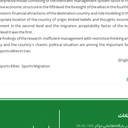
nterpretive model consisting of the inefficient management system factor in th
tive economic structure in the fifthlevel, the foresight of the elites in the fourth
sions, financial attractions of the destination country and role modeling in th
riate location of the country of origin, limited beliefs and thoughts, incorr
ent in the second level and the migration acceptability factor of the i
evel It was the first.
e findings of the research, Inefficient management with restrictive thinking
y and the country's chaotic political situation are among the important fa
rts elites in Iran.
Sports Elites
Sports Migration
لانات
 پایگاه اطلاعاتی دوآج
1405-02-09