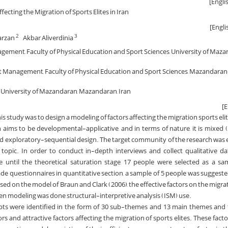
ecting the Migration of Sports Elites in Iran
arzan
Akbar Aliverdinia
2
3
ement, Faculty of Physical Education and Sport Sciences, University of Maza
t Management, Faculty of Physical Education and Sport Sciences, Mazandaran 
s, University of Mazandaran, Mazandaran, Iran
s study was to design a modeling of factors affecting the migration sports elite
 aims to be developmental-applicative, and in terms of nature, it is mixed (
ed exploratory-sequential design. The target community of the research was
topic. In order to conduct in-depth interviews and collect qualitative d
 until the theoretical saturation stage, 17 people were selected as a s
 questionnaires in quantitative section, a sample of 5 people was suggeste
d on the model of Braun and Clark (2006), the effective factors on the migrat
hen modeling was done structural-interpretive analysis (ISM) use.
pts were identified in the form of 30 sub-themes and 13 main themes and
rs and attractive factors affecting the migration of sports elites. These facto