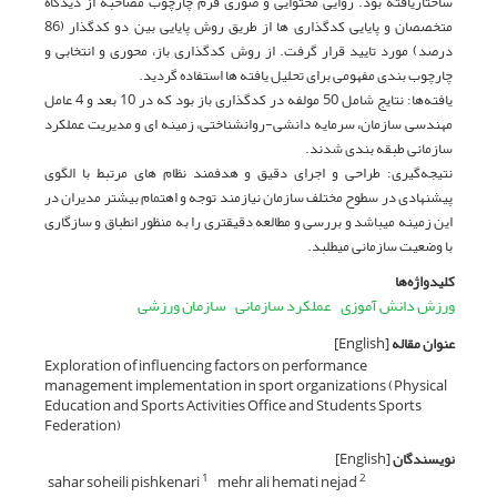
‏ساختاریافته بود. روایی محتوایی و صوری فرم چارچوب مصاحبه از دیدگاه
متخصصان و پایایی کدگذاری‏ ها از طریق روش پایایی بین دو کدگذار (86
درصد) مورد تایید قرار گرفت. از روش کدگذاری باز، محوری و انتخابی و
چارچوب‏ بندی مفهومی برای تحلیل یافته‏ ها استفاده گردید.
یافته‌ها: نتایج شامل 50 مولفه در کدگذاری باز بود که در 10 بعد و 4 عامل
مهندسی سازمان، سرمایه دانشی-روانشناختی، زمینه ای و مدیریت عملکرد
سازمانی طبقه بندی شدند.
نتیجه‌گیری: طراحی و اجرای دقیق و هدفمند نظام‏ های مرتبط با الگوی
پیشنهادی در سطوح مختلف سازمان نیازمند توجه و اهتمام بیشتر مدیران در
این زمینه می‏باشد و بررسی و مطالعه دقیق‏تری را به منظور انطباق و سازگاری
با وضعیت سازمانی می‏طلبد.
کلیدواژه‌ها
ورزش دانش‏ آموزی
عملکرد سازمانی
سازمان ورزشی
عنوان مقاله
[English]
Exploration of influencing factors on performance
management implementation in sport organizations (Physical
Education and Sports Activities Office and Students Sports
Federation)
نویسندگان
[English]
sahar soheili pishkenari
mehr ali hemati nejad
1
2