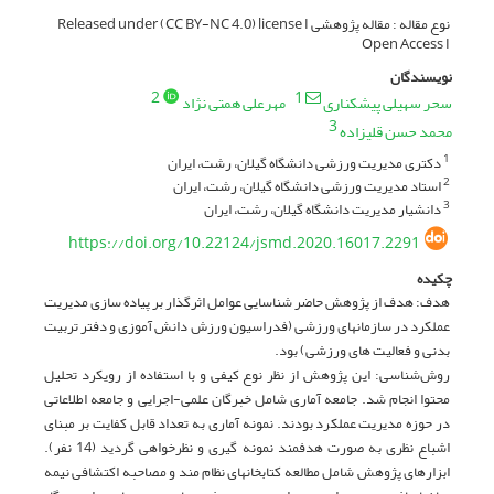
نوع مقاله : مقاله پژوهشی Released under (CC BY-NC 4.0) license I
Open Access I
نویسندگان
2
1
سحر سهیلی پیشکناری
مهرعلی همتی نژاد
3
محمد حسن قلیزاده
دکتری مدیریت ورزشی دانشگاه گیلان، رشت، ایران
1
استاد مدیریت ورزشی دانشگاه گیلان، رشت، ایران
2
دانشیار مدیریت دانشگاه گیلان، رشت، ایران
3
https://doi.org/10.22124/jsmd.2020.16017.2291
چکیده
هدف: هدف از پژوهش حاضر شناسایی عوامل اثرگذار بر پیاده ‏سازی مدیریت
عملکرد در سازمان‏های ورزشی (فدراسیون ورزش دانش آموزی و دفتر تربیت
بدنی و فعالیت های ورزشی) بود.
روش‌شناسی: این پژوهش از نظر نوع کیفی و با استفاده از رویکرد تحلیل
محتوا انجام شد. جامعه آماری شامل خبرگان علمی-اجرایی و جامعه اطلاعاتی
در حوزه مدیریت عملکرد بودند. نمونه آماری به تعداد قابل کفایت بر مبنای
اشباع نظری به صورت هدفمند نمونه‏ گیری و نظرخواهی گردید (14 نفر).
ابزارهای پژوهش شامل مطالعه کتابخانه‏ای نظام‏ مند و مصاحبه اکتشافی نیمه