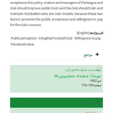
acceptance, the policy-makers and managers of the league and
club should improve public trust, and the club should train and
maintain footballers who are role-models, because these two
factors promote the public acceptance and willingness to pay
for the club’s success.
کلیدواژه‌ها
[English]
Public perception
Esteghlal Football Club
Willingness to pay
Perceived value
مراجع
دوره 12، شماره 4 - شماره پیاپی 36
دی 1402
صفحه
170-194
فایل ها