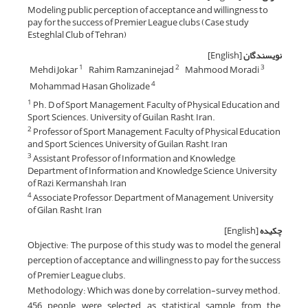
Modeling public perception of acceptance and willingness to
pay for the success of Premier League clubs (Case study
Esteghlal Club of Tehran)
نویسندگان
[English]
Mehdi Jokar
Rahim Ramzaninejad
Mahmood Moradi
1
2
3
Mohammad Hasan Gholizade
4
Ph. D of Sport Management, Faculty of Physical Education and
1
Sport Sciences. University of Guilan, Rasht, Iran.
Professor of Sport Management, Faculty of Physical Education
2
and Sport Sciences, University of Guilan, Rasht, Iran
Assistant Professor of Information and Knowledge,
3
Department of Information and Knowledge Science, University
of Razi, Kermanshah, Iran
Associate Professor, Department of Management, University
4
of Gilan, Rasht, Iran
چکیده
[English]
Objective: The purpose of this study was to model the general
perception of acceptance and willingness to pay for the success
of Premier League clubs.
Methodology: Which was done by correlation-survey method.
456 people were selected as statistical sample from the