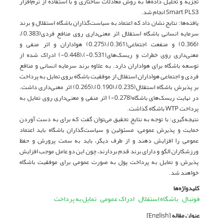
تجزیه و تحلیل داده‌ها به روش معادلات ساختاری و با استفاده از نرم‌افزار
Smart PLS3 انجام شد.
یافته‌ها: نتایج نشان داد که اعتماد به سیاست‌گذاران باشگاه استقلال و برند
سرمایه انسانی باشگاه استقلال اثر معنی‌داری روی منافع فردی(0.383)،
(0.366) و منفعت اجتماعی(0.361)،(0.275) هواداران و اثر منفی و
معنی‌داری روی خطرات و ریسک‌های(0.531-)،(0.448-) ادراک شده از
توسعه باشگاه برای هواداران دارد. به علاوه برند سرمایه انسانی و منافع
فردی و اجتماعی هواداران استقلال از موفقیت باشگاه بروی تمایل به پرداخت
بر پذیرش باشگاه استقلال(0.235)،(0.190)،(0.265) اثر معنی‌داری داشت.
در نهایت ریسک‌های باشگاه(0.278-) اثر منفی و معنی‌داری روی تمایل به
پرداخت WTP باشگاه گذاشت.
نتیجه‌گیری: با توجه به نتایج تحقیق می‌توان گفت که برای به دست آوردن
حمایت و پذیرش عمومی، مسئولین و سیاست‌گذاران باشگاه باید اعتماد
عمومی را افزایش دهند و از طرف دیگر، باید به سمت پرورش و حفظ
ورزشکاران الگو و دارای برند قدم بردارند، چون این دو عامل موجب افزایش
پذیرش و تمایل به پرداخت پول به صورت عمومی برای موفقیت باشگاه
خواهند شد.
کلیدواژه‌ها
فوتبال
باشگاه استقلال
ادراک عمومی
تمایل به پرداخت
عنوان مقاله
[English]