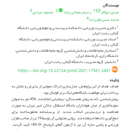
نویسندگان
3
2
1
مهدی جوکار
رحیم رمضانی نژاد
محمود مرادی
4
محمد حسن قلیزاده
دکتری مدیریت ورزشی، دانشکده تربیت‌بدنی و علوم ورزشی، دانشگاه
1
گیلان، رشت، ایران
استاد مدیریت ورزشی، دانشکده تربیت‌بدنی و علوم ورزشی، دانشگاه
2
گیلان، رشت، ایران
استادیار علم اطلاعات و دانش‌شناسی، گروه علم اطلاعات و دانش شناسی،
3
دانشگاه رازی، کرمانشاه، ایران
دانشیار، گروه مدیریت، دانشگاه گیلان، رشت، ایران.
4
https://doi.org/10.22124/jsmd.2021.17561.2401
چکیده
هدف: هدف از این پژوهش، مدل‌سازی ادراک عمومی از پذیرش و تمایل به
پرداخت برای موفقیت باشگاه‌های لیگ برتر فوتبال بود.
روش‌شناسی: که به‌ روش همبستگی- پیمایشی انجام شد. 456 نفر به عنوان
نمونه‌آماری از میان هواداران باشگاه استقلال ساکن شهر تهران به صورت
هدفمند و دردسترس انتخاب شدند. از پرسشنامه محقق‌ساخته‌ برای
جمع‌آوری داده‌ها استفاده شد. روایی محتوایی آن توسط 19 تن از صاحب‌نظران
ورزشی و پایایی سازه آن نیز با آزمون آلفای کرونباخ (89/0) تأیید گردید.