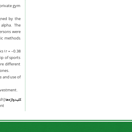
 private gym
gned by the
s alpha. The
persons were
tic methods,
s (r = -0.38
ip of sports
re different
 ones.
, and use of
nvestment.
کلیدواژه‌ها
[English]
ent