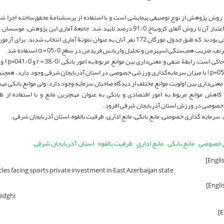
وش پژوهش از نوع توصیفی پیمایشی است و با استفاده از پرسشنامۀ محقق‌ساخته اجرا ش
تایید کردند و اعتبار آن با روش آلفای کرونباخ 91/0 درصد تایید شد. جامعۀ آماری
آذربایجان شرقی بودند که طبق جدول مورگان 172 نفر آنان به عنوان نمونۀ آماری انتخ
 ضریب همبستگی اسپیرمن و تحلیل واریانس فریدمن در سطح 05/0 = α استفاده شد.
یافته‌ها: ن
(26/0 = r و 05/0=p) با میزان سرمایه‌گذاری ورزشی خصوصی در استان آذربایجان‌ شرقی وجود دارد. ه
 معنی‌داری بین اولویت موانع مختلف از دیدگاه صاحبان سرمایه وجود دارد، ولی موانع بانکی م
ا کاهش موانع مربوط به امور اقتصادی و بانکی به عنوان مهم‌ترین مانع و با استفاده از ظر
خصوصی در ورزش استان آذربایجان ‌شرقی افزود.
: سرمایه گذاری خصوصی، مانع بانکی، مانع اداری، ظرفیت بالقوه، استان آذربایجان شرقی.
ی خصوصی
مانع بانکی
مانع اداری
ظرفیت بالقوه
استان آذربایجان شرقی
cles facing sports private investment in East Azerbaijan state
edghi