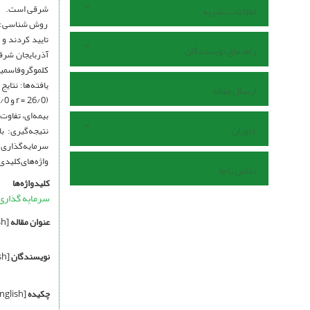
شرقی است.
اطلاعات نشریه
روش شناسی: ر
راهنمای نویسندگان
کلموگروفاسمیرنف،
ارسال مقاله
بیمه‌ای، تفاوت
داوران
نتیجه‌گیری: ب
سرمایه‌گذاری 
واژه‌های‌کلیدی
تماس با ما
کلیدواژه‌ها
سرمایه گذار
عنوان مقاله
[English]
نویسندگان
[English]
چکیده
[English]