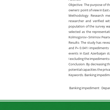
Objective: The purpose of th
owners’ point of view in East 
Methodology: Research meth
researcher and verified wit
population of the survey was
selected as the representat
Kolmogorov-Smirnov, Pearson‘
Results: The study has revea
and P= 0.041), impediments t
events in East Azerbaijan st
(excluding the impediments r
Conclusion: By decreasing t
potential capacities, the pri
Keywords: Banking impediment
Banking impediment
Depar