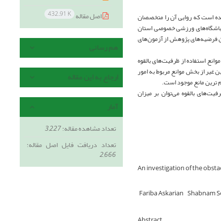
432.91 K
اصل مقاله
ده است که روایی آن را متخصصان
 این پژوهش، موسسان باشگاه‌های ورزشی خصوصی استان
اب شدند. برای آزمون فرضیه‌های پژوهش از آزمون‌های
هم رسانی
تایج حاکی است، رابطۀ منفی و معنی‌داری بین موانع مربوط به امور بانکی (38/0 = r و 041/0=p) و موانع استفاده از ظرفیت‌های بالقوه
مچنین غیر از بخش موانع مربوط به امور
ارجاع به این مقاله
هم ترین مانع موجود است.
فیت‌های بالقوه می‌توان بر میزان
آمار
تعداد مشاهده مقاله:
3,227
تعداد دریافت فایل اصل مقاله:
2,666
An investigation of the obsta
Fariba Askarian
Shabnam S
Abstract