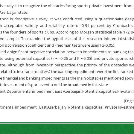
is study is to recognize the obstacles facing sports private investment from
Azerbaijan state.
od is descriptive survey. It was conducted using a questionnaire desi
h acceptable validity and reliability rate of 0.91 percent by Cronbach'
 the founders of sports clubs. According to Morgan statistical table, 172 
ive sample. To examine the hypotheses of this research, inferential statis
s correlation coefficient, and Friedman tests were used (α=0.05).
led a significant negative correlation between impediments to banking task
o using potential capacities (r = -0.26 and P = 0.05), and private sponsorsh
ate. Although from investors’ perspective, the priority of the obstacles we
elated to insurance matters), the banking impediments were the first ranked
he financial and banking impediments as the main obstacles mentioned above
vate investment of sport events could be broadened in this state.
, Departmental impediment, East Azerbaijan, Potential capacities, Private i
tmental impediment
East Azerbaijan
Potential capacities
Private investm