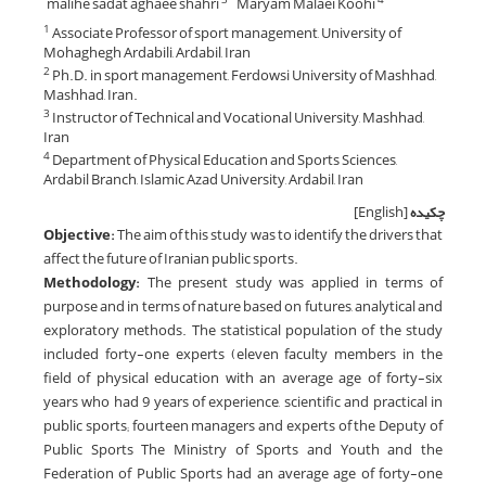
malihe sadat aghaee shahri
Maryam Malaei Koohi
Associate Professor of sport management, University of
1
Mohaghegh Ardabili, Ardabil, Iran
Ph.D. in sport management, Ferdowsi University of Mashhad,
2
Mashhad, Iran.
Instructor of Technical and Vocational University, Mashhad,
3
Iran
Department of Physical Education and Sports Sciences,
4
Ardabil Branch, Islamic Azad University, Ardabil, Iran
چکیده
[English]
Objective:
The aim of this study was to identify the drivers that
affect the future of Iranian public sports.
Methodology:
The present study was applied in terms of
purpose and in terms of nature based on futures, analytical and
exploratory methods. The statistical population of the study
included forty-one experts (eleven faculty members in the
field of physical education with an average age of forty-six
years who had 9 years of experience, scientific and practical in
public sports; fourteen managers and experts of the Deputy of
Public Sports The Ministry of Sports and Youth and the
Federation of Public Sports had an average age of forty-one