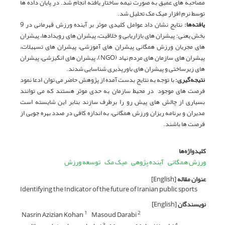
مصاحبه های عمیق به صورت نیمه ساختار یافته انجام شد. در پایان داده ها
توسط نرم افزار میک مک تحلیل شد.
یافته‌ها
:
نتایج نشان داد عوامل کلیدی موثر بر آینده ورزش قهرمانی در 9
بخش یعنی؛ پیشران‏ های بازاریابی و خلاقیت، پیشران های رویدادها، پیشران
های مجریان ورزش همگانی پیشران ‏های آموزشی، پیشران های تسهیلات،
پیشران های سازمان ‏های مردم ‌نهاد (NGO)، پیشران های انگیزشی، پیشران
های زیرساختی و پیشران های باورپذیری شناسایی شدند.
نتیجه‌گیری
:
با توجه به نتایج بدست آمده از پژوهش حاضر می توان ادعا نمود
فرصت های موجود در محیط سازمان به حدی موثر هستند که می‏ توانند
بسیاری از چالش های پیش رو را برطرف سازند بنابر این شایسته است
مدیران و برنامه ریزان ورزش همگانی، به اندازه کافی در صدد بهره جویی از
فرصت ها باشند.
کلیدواژه‌ها
ورزش همگانی
آینده پژوهی
میک مک
توسعه ورزش
عنوان مقاله
[English]
Identifying the Indicator of the future of Iranian public sports
نویسندگان
[English]
Nasrin Azizian Kohan
Masoud Darabi
1
2
3
4