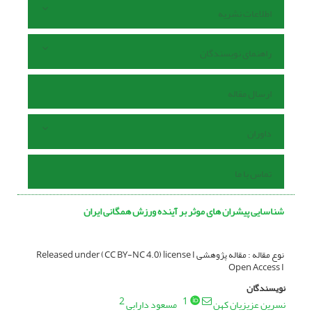
اطلاعات نشریه
راهنمای نویسندگان
ارسال مقاله
داوران
تماس با ما
شناسایی پیشران‌ ‏های موثر بر آینده ورزش همگانی ایران
نوع مقاله : مقاله پژوهشی Released under (CC BY-NC 4.0) license I
Open Access I
نویسندگان
2
1
نسرین عزیزیان کهن
مسعود دارابی