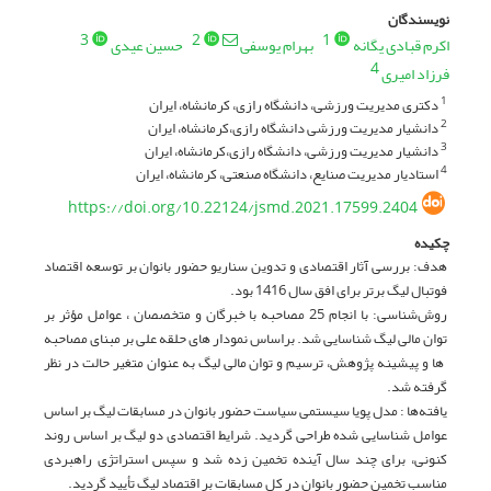
نویسندگان
3
2
1
اکرم قبادی یگانه
بهرام یوسفی
حسین عیدی
4
فرزاد امیری
دکتری مدیریت ورزشی، دانشگاه رازی، کرمانشاه، ایران
1
دانشیار مدیریت ورزشی دانشگاه رازی،کرمانشاه، ایران
2
دانشیار مدیریت ورزشی، دانشگاه رازی،کرمانشاه، ایران
3
استادیار مدیریت صنایع، دانشگاه صنعتی، کرمانشاه، ایران
4
https://doi.org/10.22124/jsmd.2021.17599.2404
چکیده
هدف: بررسی آثار اقتصادی و تدوین سناریو حضور بانوان بر توسعه اقتصاد
فوتبال لیگ برتر برای افق سال 1416 بود.
روش‌شناسی: با انجام 25 مصاحبه با خبرگان و متخصصان ، عوامل مؤثر بر
توان مالی لیگ شناسایی شد. براساس نمودار های حلقه علی بر مبنای مصاحبه
‌ ها و پیشینه پژوهش، ترسیم و توان مالی لیگ به عنوان متغیر حالت در نظر
گرفته شد.
یافته‌ها : مدل پویا سیستمی سیاست حضور بانوان در مسابقات لیگ بر اساس
عوامل شناسایی شده طراحی گردید. شرایط اقتصادی دو لیگ بر اساس روند
کنونی، برای چند سال آینده تخمین زده شد و سپس استراتژی راهبردی
مناسب تخمین حضور بانوان در کل مسابقات بر اقتصاد لیگ تأیید گردید.