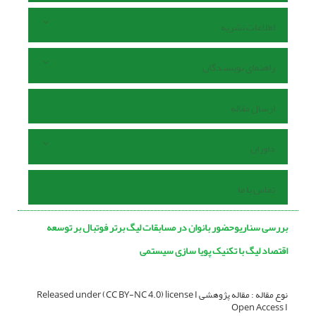
اطلاعات نشریه
راهنمای نویسندگان
ارسال مقاله
داوران
تماس با ما
بررسی سناریوحضور بانوان در مسابقات لیگ برتر فوتبال بر توسعه
اقتصاد لیگ با تکنیک پویا سازی سیستمی
نوع مقاله : مقاله پژوهشی Released under (CC BY-NC 4.0) license I
Open Access I