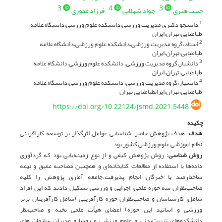
3
4
3
حبیب هنری
جواد شهلایی
فرزاد غفوری
دانشجو دکتری مدیریت ورزشی،دانشکده علوم ورزشی،دانشگاه علامه
1
طباطبایی،تهران،ایران
استاد،گروه مدیریت ورزشی،دانشکده علوم ورزشی،دانشگاه علامه
2
طباطبایی،تهران،ایران
دانشیار،گروه مدیریت ورزشی، دانشکده علوم ورزشی،دانشگاه علامه
3
طباطبایی،تهران،ایران
دانشیار،گروه مدیریت ورزشی، دانشکده علوم ورزشی،دانشگاه علامه
4
طباطبایی،تهران،ایرانطباطبایی تهران
https://doi.org/10.22124/jsmd.2021.5448
چکیده
هدف
: هدف پژوهش حاضر، شناسایی عوامل اثرگذار بر توسعه کارآفرینی
نظام آموزشی علوم ورزشی کشور بود.
روش شناسی:
روش پژوهش کیفی و از نوع زمینه‌یابی بود که گردآوری
داده‌ها با استفاده از مطالعات کتابخانه‌ای و همچنین مصاحبه عمیق و نیمه
ساختارمند با خبرگان انجام پذیرفت.جامعه آماری پژوهش را کلیه
صاحب‌نظران سه حوزه علمی، اجرایی و ورزشی تشکیل دادند که این افراد
شامل، کارشناسان و صاحب‌نظران حوزه کارآفرینی (شامل کارآفرینان برتر
ورزشی و اساتید این حوزه) اعضای هیأت علمی نخبه و صاحب‌نظر
دانشکده‌های تربیت‌بدنی و علوم ورزشی و روسا و مدیران سازمان های