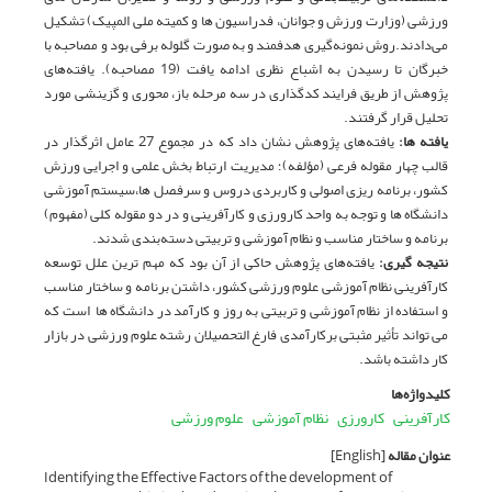
ورزشی (وزارت ورزش و جوانان، فدراسیون ها و کمیته ملی المپیک) تشکیل
می‌دادند.روش نمونه‌گیری هدفمند و به صورت گلوله برفی بود و مصاحبه با
خبرگان تا رسیدن به اشباع نظری ادامه یافت (19 مصاحبه). یافته‌های
پژوهش از طریق فرایند کدگذاری در سه مرحله باز، محوری و گزینشی مورد
تحلیل قرار گرفتند.
یافته ها:
یافته‌های پژوهش نشان داد که در مجموع 27 عامل اثرگذار در
قالب چهار مقوله فرعی (مؤلفه)؛ مدیریت ارتباط بخش علمی و اجرایی ورزش
کشور، برنامه ریزی اصولی و کاربردی دروس و سرفصل ها،سیستم آموزشی
دانشگاه ها و توجه به واحد کارورزی و کارآفرینی و در دو مقوله کلی (مفهوم)
برنامه و ساختار مناسب و نظام آموزشی و تربیتی دسته‌بندی شدند.
نتیجه گیری:
یافته‌های پژوهش حاکی از آن بود که مهم ترین علل توسعه
کارآفرینی نظام آموزشی علوم ورزشی کشور، داشتن برنامه و ساختار مناسب
و استفاده از نظام آموزشی و تربیتی به روز و کارآمد در دانشگاه ها است که
می تواند تأثیر مثبتی برکارآمدی فارغ التحصیلان رشته علوم ورزشی در بازار
کار داشته باشد.
کلیدواژه‌ها
کارآفرینی
کارورزی
نظام آموزشی
علوم ورزشی
عنوان مقاله
[English]
Identifying the Effective Factors of the development of