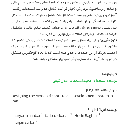
ورزشی در ایران دارای چهار بخش ورودی (منابع انسانی متخصص، منابع مالی
و منابع زیرساختی)، پردازش (چهار فرآیند شامل مدیریت استعداد، رقابت،
آموزش، رویکرد علمی و سه دسته الزامات شامل حمایت استعداد، ساختار
کارآمد، هماهنگی و ارتباطات نهادی)، خروجی (کسب موفقیت‌های ملی و
بین‌المللی، توسعه ورزش قهرمانی و حرفه‌ای، کسب نتایج مالی و تشکیل
خزانه استعداد) و بازخور (نظام کنترل و ارزیابی) می‌باشد.
نتیجه‌گیری
:
برای پیاده‌سازی سیستم توسعه استعداد در ورزش کشور 15
فاکتور کلیدی در قالب چهار حلقه سیستم باید مورد نظر قرار گیرد. درک
اهمیت هریک از این حلقه‌ها تا حدی مهم است که با ایجاد کوچکترین مشکل
در هر یک از آن‌ها، حلقه‌های دیگر هم دچار مشکل خواهد شد.
کلیدواژه‌ها
توسعه استعداد
محیط استعداد
مدل کیفی
عنوان مقاله
[English]
Designing The Model Of Sport Talent Development System In
Iran
نویسندگان
[English]
maryam raahbar
fariba askarian
Hosin Raghfar
1
2
3
marjan saffari
4