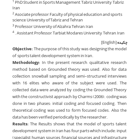
PhD Student in Sports Management, Tabriz University, Tabriz,
1
Iran
Asociate professor, Faculty of physical education and sports
2
science, University of Tabriz and Tehran
Professor, University of Alzahra, Tehran, Iran
3
. Assistant Professor, Tarbiat Modares University, Tehran, Iran
4
چکیده
[English]
Objective:
The purpose of this study was designing the model
of sports talent development system in Iran.
Methodology:
In the present research, qualitative research
method based on Grounded theory was used. Also, for data
collection, snowball sampling and semi-structured interviews
with 16 elites, who aware of the subject, were used. The
collected data were analyzed by coding the Grounded Theory
with the constructivist approach by Charms (2006). coding was
done in two phases: initial coding and focused coding. Then
theoretical coding was used to form focused codes. Also the
data has been verified periodically by the researcher.
Results:
The Results shows that the model of sports talent
development system in Iran has four parts which include: input
(specialist human sources, financial sources and infrastructure