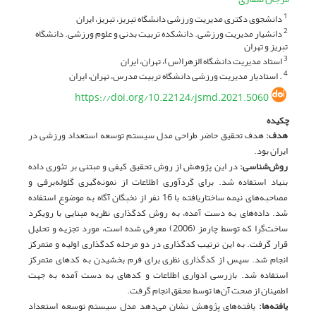
دانشجوی دکتری مدیریت ورزشی دانشگاه تبریز، تبریز، ایران
1
دانشیار مدیریت ورزشی. دانشکده تربیت بدنی و علوم ورزشی. دانشگاه
2
تبریز و تهران
استاد مدیریت دانشگاه الزهرا(س)، تهران، ایران
3
. استادیار مدیریت ورزشی دانشگاه تربیت مدرس، تهران، ایران
4
https://doi.org/10.22124/jsmd.2021.5060
چکیده
هدف
:
هدف تحقیق حاضر طراحی مدل سیستم توسعه استعداد ورزشی در
ایران بود.
روش‌شناسی:
در این پژوهش از روش تحقیق کیفی و مبتنی بر تئوری داده
بنیاد استفاده شد. برای گردآوری اطلاعات از نمونه‌گیری گلوله‌‌برفی و
مصاحبه­‌های نیمه ساختاریافته با 16 نفر از نخبگان آگاه به موضوع استفاده
شد. داده‌های به دست آمده، به روش کدگذاری نظریه مبنایی با رویکرد
ساخت‌گرا که توسط چارمز (2006) معرفی شده است، مورد تجزیه و تحلیل
قرار گرفت. به این ترتیب کدگذاری در دو مرحله کدگذاری اولیه و متمرکز
انجام شد. سپس از کدگذاری نظری برای فرم بخشیدن به کدهای متمرکز
استفاده شد. بازرسی ادواری اطلاعات و کدهای به دست آمده به جهت
اطمینان از صحت آن‌ها توسط محقق انجام گرفت.
یافته‌ها
:
یافته‌های پژوهش نشان می‌دهد مدل سیستم توسعه استعداد