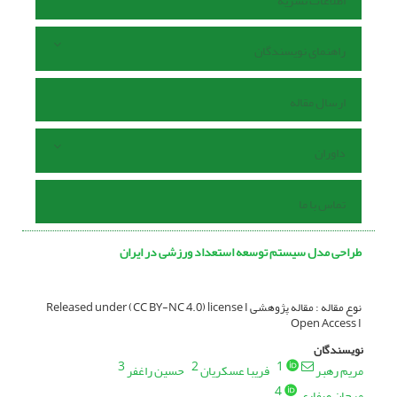
اطلاعات نشریه
راهنمای نویسندگان
ارسال مقاله
داوران
تماس با ما
طراحی مدل سیستم توسعه استعداد‌ ورزشی در ایران
نوع مقاله : مقاله پژوهشی Released under (CC BY-NC 4.0) license I
Open Access I
نویسندگان
3
2
1
مریم رهبر
فریبا عسکریان
حسین راغفر
4
مرجان صفاری