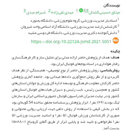
نویسندگان
3
2
1
میثاق حسینی کشتان
مهدی تقی زاده
شهرام عبدی
استادیار مدیریت ورزشی، گروه علوم ورزشی، دانشگاه بجنورد
1
کارشناس ارشد مدیریت ورزشی، دانشگاه آزاد اسلامی واحد شیروان
2
دانش‌آموخته دکتری مدیریت ورزشی، دانشگاه فردوسی مشهد
3
https://doi.org/10.22124/jsmd.2021.5051
چکیده
هدف
:
هدف از پژوهش حاضر ارائه مدلی برای تحلیل ساز و کار فرهنگ‌سازی
رفتار هواداری در استادیوم­‌های فوتبال ایران بود.
روش‌شناسی:
روش پژوهش حاضر از نوع توصیفی- همبستگی، از نظر هدف
کاربردی و از نظر روش جمع­‌آوری داده‌ها میدانی بود. جامعه آماری پژوهش
حاضر کارکنان معاونت فرهنگی و توسعه اداره کل ورزش و جوانان استان‌های
کشور و همچنین رئیس، نایب رئیس و دبیران هیات­‌های فوتبال استان‌های
کشور و در نهایت مدیران فدراسیون فوتبال جمهوری اسلامی ایران و سازمان
لیگ بودند (۱۶۹ نفر). ابزار پژوهش پرسشنامه محقق ساخته 54 گویه­‌ای بود
که در بخش کیفی با استفاده از روش دلفی جهت ارزیابی روایی محتوایی و
صوری از کارشناسان ورزش فوتبال (۵ نفر) و اساتید مدیریت ورزشی (۵
نفر) نظرخواهی و تایید شد و پایایی ابزار از طریق آلفای کرونباخ (۸۸/۰=ɑ)
بدست آمد.