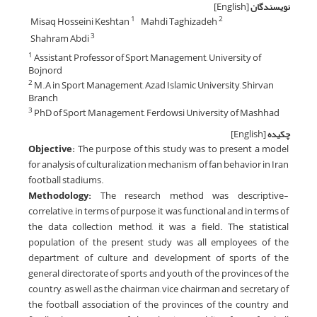
نویسندگان
[English]
Misaq Hosseini Keshtan
Mahdi Taghizadeh
1
2
Shahram Abdi
3
Assistant Professor of Sport Management, University of
1
Bojnord
M.A in Sport Management, Azad Islamic University, Shirvan
2
Branch
PhD of Sport Management, Ferdowsi University of Mashhad
3
چکیده
[English]
Objective:
The purpose of this study was to present a model
for analysis of culturalization
mechanism of fan behavior in Iran
football stadiums.
Methodology:
The research method was descriptive-
correlative, in terms of purpose, it was functional and in terms of
the data collection method, it was a field. The statistical
population of the present study was all employees of the
department of culture and development of sports of the
general directorate of sports and youth of the provinces of the
country, as well as the chairman, vice chairman and secretary of
the football association of the provinces of the country and