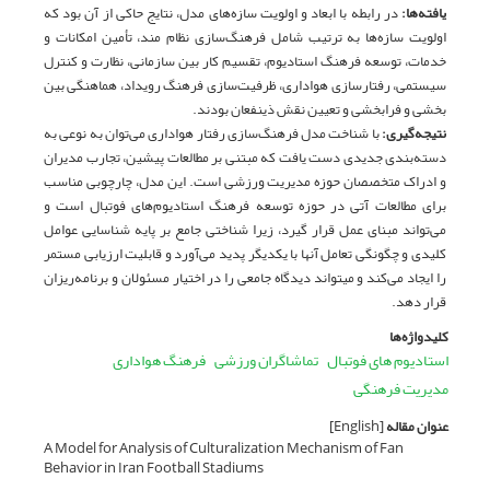
یافته‌ها
:
در رابطه با ابعاد و اولویت سازه‌های مدل، نتایج حاکی از آن بود که
اولویت سازه‌ها به ترتیب شامل فرهنگ­‌سازی نظام مند، تأمین امکانات و
خدمات، توسعه فرهنگ استادیوم، تقسیم کار بین سازمانی، نظارت و کنترل
سیستمی، رفتارسازی هواداری، ظرفیت­‌سازی فرهنگ رویداد، هماهنگی بین
بخشی و فرابخشی و تعیین نقش ذی­نفعان بودند.
نتیجه‌گیری
:
با شناخت مدل فرهنگ­‌سازی رفتار هواداری می­‌توان به نوعی به
دسته­‌بندی جدیدی دست یافت که مبتنی بر مطالعات پیشین، تجارب مدیران
و ادراک متخصصان حوزه مدیریت ورزشی است. این مدل، چارچوبی مناسب
برای مطالعات آتی در حوزه توسعه فرهنگ استادیوم‌های فوتبال است و
می‌تواند مبنای عمل قرار گیرد، زیرا شناختی جامع بر پایه شناسایی عوامل
کلیدی و چگونگی تعامل آن­ها با یکدیگر پدید می‌آورد و قابلیت ارزیابی مستمر
را ایجاد می‌کند و می­تواند دیدگاه جامعی را در اختیار مسئولان و برنامه­‌ریزان
قرار دهد.
کلیدواژه‌ها
استادیوم­ های فوتبال
تماشاگران ورزشی
فرهنگ هواداری
مدیریت فرهنگی
عنوان مقاله
[English]
A Model for Analysis of Culturalization Mechanism of Fan
Behavior in Iran Football Stadiums