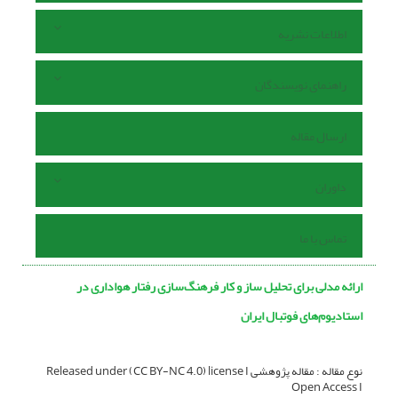
اطلاعات نشریه
راهنمای نویسندگان
ارسال مقاله
داوران
تماس با ما
ارائه مدلی برای تحلیل ساز و کار فرهنگ‌سازی رفتار هواداری در
استادیوم‌های فوتبال ایران
نوع مقاله : مقاله پژوهشی Released under (CC BY-NC 4.0) license I
Open Access I