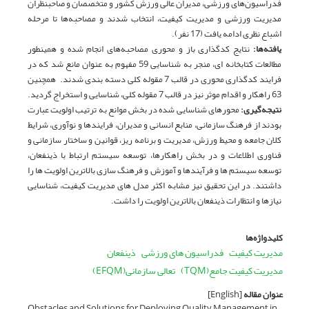
فدراسیون‌های ورزشی، مدیران عالی ورزش کشور و متخصصان و صاحبنظران
مدیریت ورزشی و مدیریت کیفیت، انتخاب شدند و مصاحبه‌ها تا مرحله
اشباع نظری ادامه یافت (17 نفر).
یافته‌ها:
نتایج کدگذاری باز و محوری مصاحبه‌های انجام شده و همینطور
مطالعات کتابخانه ای، منجر به شناسایی 59 مفهوم به عنوان مانع شد که در
فرایند کدگذاری محوری در قالب 7 مقوله کلی دسته بندی شدند. همچنین
63 راهکار و اقدام موثر نیز در قالب 7 مقوله کلی، شناسایی و استخراج گردید.
نتیجه‌گیری
:
محورهای شناسایی شده در بخش موانع به ترتیب اولویت عبارت
بودند از فرهنگ سازمانی، منابع انسانی و مدیران، فرایندها و نوآوری، شرایط
کلان جامعه و محیط ورزش، مدیریت و برنامه ریز، قوانین و ساختار سازمانی و
فناوری اطلاعات و در بخش راهکارها، توسعه سیستم ارتباط با ذینفعان،
توسعه سیستم ها و فرآیندها و آموزش و فرهنگ سازی بالاترین اولویت ها را
داشتند. در این تحقیق نیز مشابه اکثر مدل های مدیریت کیفیت، شناسایی
نیازها و انتظارات ذینفعان بالاترین اولویت را داشت.
کلیدواژه‌ها
مدیریت کیفیت
فدراسیون های ورزشی
ذینفعان
مدیریت کیفیت جامع(TQM)
تعالی سازمانی(EFQM)
عنوان مقاله
[English]
Obstacles and Solutions for Deploying Quality Management in