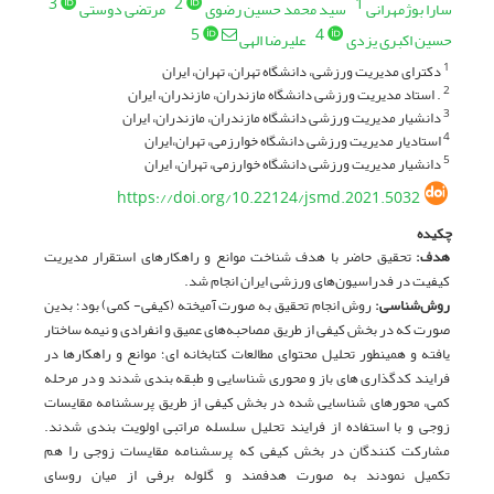
3
2
1
سارا بوژمهرانی
سید محمد حسین رضوی
مرتضی دوستی
5
4
حسین اکبری یزدی
علیرضا الهی
دکترای مدیریت ورزشی، دانشگاه تهران، تهران، ایران
1
. استاد مدیریت ورزشی دانشگاه مازندران، مازندران، ایران
2
دانشیار مدیریت ورزشی دانشگاه مازندران، مازندران، ایران
3
استادیار مدیریت ورزشی دانشگاه خوارزمی، تهران،ایران
4
دانشیار مدیریت ورزشی دانشگاه خوارزمی، تهران، ایران
5
https://doi.org/10.22124/jsmd.2021.5032
چکیده
هدف
:
تحقیق حاضر با هدف شناخت موانع و راهکارهای استقرار مدیریت
کیفیت در فدراسیون‌های ورزشی ایران انجام شد.
روش‌شناسی:
روش انجام تحقیق به صورت آمیخته (کیفی- کمی) بود؛ بدین
صورت که در بخش کیفی از طریق مصاحبه‌های عمیق و انفرادی و نیمه ساختار
یافته و همینطور تحلیل محتوای مطالعات کتابخانه ای؛ موانع و راهکارها در
فرایند کدگذاری های باز و محوری شناسایی و طبقه بندی شدند و در مرحله
کمی، محورهای شناسایی شده در بخش کیفی از طریق پرسشنامه مقایسات
زوجی و با استفاده از فرایند تحلیل سلسله مراتبی اولویت بندی شدند.
مشارکت کنندگان در بخش کیفی که پرسشنامه مقایسات زوجی را هم
تکمیل نمودند به صورت هدفمند و گلوله برفی از میان روسای