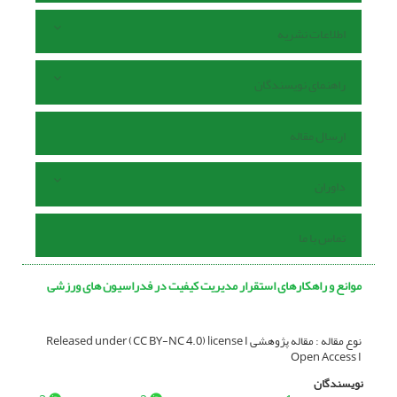
اطلاعات نشریه
راهنمای نویسندگان
ارسال مقاله
داوران
تماس با ما
موانع و راهکارهای استقرار مدیریت کیفیت در فدراسیون های ورزشی
نوع مقاله : مقاله پژوهشی Released under (CC BY-NC 4.0) license I
Open Access I
نویسندگان