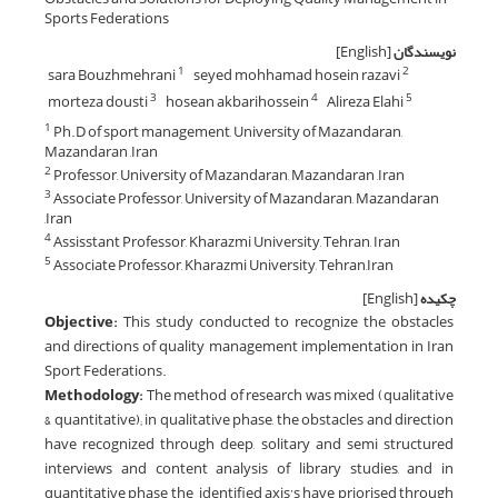
Sports Federations
نویسندگان
[English]
sara Bouzhmehrani
seyed mohhamad hosein razavi
1
2
morteza dousti
hosean akbarihossein
Alireza Elahi
3
4
5
Ph.D of sport management, University of Mazandaran,
1
Mazandaran ,Iran
Professor, University of Mazandaran, Mazandaran ,Iran
2
Associate Professor, University of Mazandaran, Mazandaran
3
,Iran
Assisstant Professor, Kharazmi University, Tehran, Iran
4
Associate Professor, Kharazmi University, Tehran,Iran
5
چکیده
[English]
Objective:
This study conducted to recognize the obstacles
and directions of quality management implementation in Iran
Sport Federations.
Methodology:
The method of research was mixed (qualitative
& quantitative); in qualitative phase, the obstacles and direction
have recognized through deep, solitary and semi structured
interviews and content analysis of library studies, and in
quantitative phase the identified axis’s have priorised through