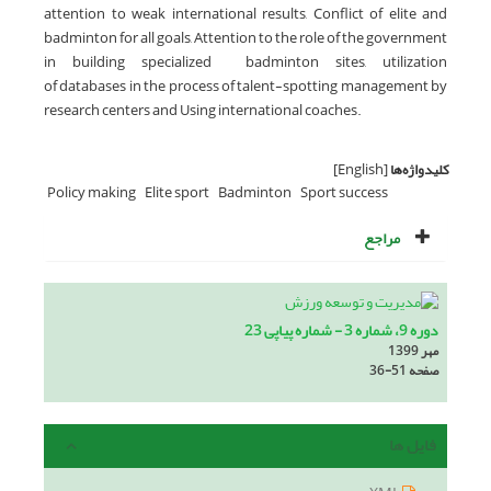
attention to weak international results, Conflict of elite and
badminton for all goals, Attention to the role of the government
in building specialized badminton sites, utilization
of databases in the process of talent-spotting management by
research centers and Using international coaches.
کلیدواژه‌ها
[English]
Policy making
Elite sport
Badminton
Sport success
مراجع
دوره 9، شماره 3 - شماره پیاپی 23
مهر 1399
صفحه
36-51
فایل ها