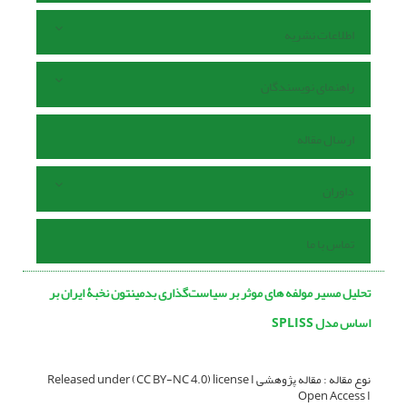
اطلاعات نشریه
راهنمای نویسندگان
ارسال مقاله
داوران
تماس با ما
تحلیل مسیر مولفه های موثر بر سیاست‌گذاری بدمینتون نخبۀ ایران بر
اساس مدل SPLISS
نوع مقاله : مقاله پژوهشی Released under (CC BY-NC 4.0) license I
Open Access I