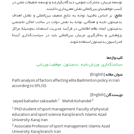
توسعه مربیان، مشارکت عمومی، دیدگاه یکپارچه و توسعه تحقیقات علمی در
کسب موفقیت­های بین‌المللی نقش معنی‌داری داشتند.
نتایج
:
بر اساس یافته­ها، توجه به نتایج ضعیف بین‌المللی و تقابل اهداف
بدمینتون نخبه و همگانی، توجه به نقش دولت در ساخت اماکن تخصصی
بدمینتون، ایجاد نظام اطلاعاتی در فرآیند مدیریت استعداد به‌وسیلۀ مراکز
پژوهشی و به‌کارگیری مربیان بین‌المللی باید در سیاست‌گذاری آیندۀ
فدراسیون بدمینتون استفاده شوند.
کلیدواژه‌ها
سیاست­گذاری
ورزش نخبه
بدمینتون
موفقیت ورزشی
عنوان مقاله
[English]
Path analysis of factors affecting elite Badminton policy in Iran
according to SPLISS
نویسندگان
[English]
seyed bahador zakizadeh
Mehdi Kohandel
1
2
PhD student of sport management, Faculty of physical
1
education and sport science, Karaj branch, Islamic Azad
University, Karaj, Iran,
Associate Professor of sport management, Islamic Azad
2
University, Karaj branch, Iran