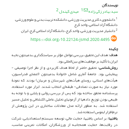
نویسندگان
2
1
سید بهادر زکی زاده
مهدی کهندل
دانشجوی دکتری مدیریت ورزشی، دانشکده تربیت بدنی و علوم ورزشی،
1
دانشگاه آزاد اسلامی، واحد کرج
دانشیار مدیریت ورزشی، واحد کرج، دانشگاه آزاد اسلامی کرج، ایران
2
https://doi.org/10.22124/jsmd.2020.4495
چکیده
هدف:
هدف این تحقیق، بررسی عوامل مؤثر بر سیاست­گذاری بدمینتون نخبه
ایران با تأکید بر موفقیت‌های بین‌المللی بود.
روش‌شناسی:
تحقیق حاضر از لحاظ هدف کاربردی و از نظر اجرا توصیفی -
پیمایشی بود. جامعۀ آماری شامل خانوادۀ بدمینتون (اعضای فدراسیون،
هیأت‌های استانی، روسای هیأت‌های شهرستان و مربیان) بودند که نمونۀ
مورد نیاز به صورت تصادفی- طبقه‌ای انتخاب شدند. ابزار مورد استفاده،
پرسشنامه محقق ساخته بود که پس از بررسی روایی و پایایی و با توجه به
طبیعی بودن توزیع داده­ها از آزمون­های تحلیل عاملی اکتشافی و تحلیل مسیر
استفاده شد. به منظور ارائه مدل معادلات ساختاری در این پژوهش از
نرم‌افزار ایموس استفاده شد.
یافته­ها:
بر اساس یافته­ها، حمایت مالی، توسعه سیستم استعدادیابی، شرکت
در رقابت‌ها، حمایت همه‌جانبه از ورزشکاران، امکانات تمرینی مناسب،