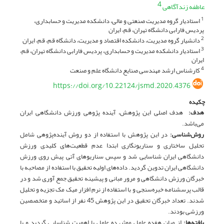
4
عاطفه زندآگاهی
استادیار گروه مدیریت صنعتی و مالی، دانشکده مدیریت و حسابداری،
1
پردیس فارابی دانشگاه تهران، قم، ایران
دانشیار گروه مدیریت، دانشکده اقتصاد و مدیریت، دانشگاه قم، قم، ایران
2
استادیار دانشکده مدیریت و حسابداری، پردیس فارابی دانشگاه تهران، قم،
3
ایران
کارشناس ارشد مهندسی صنایع دانشگاه علم و صنعت
4
https://doi.org/10.22124/jsmd.2020.4376
چکیده
هدف
:
هدف اصلی این پژوهش، آینده پژوهی ورزش دانشگاهی ایران
می‌باشد.
روش‌شناسی:
در این پژوهش با استفاده از دو روش آینده‌پژوهی شامل
تحلیل ساختاری و سناریونگاری ابتدا عدم قطعیت‌های کلیدی ورزش
دانشگاهی ایران شناسایی شد و سپس سناریوهای آتی پیش روی ورزش
دانشگاهی ایران تدوین گردید. داده‌های اولیه تحقیق با استفاده از مصاحبه با
خبرگان ورزش دانشگاهی و مرور مبانی و پیشینه تحقیق جمع آوری شد و در
قالب پرسشنامه خبره‌سنجی و با استفاده از نرم افزار میک مک تجزیه و تحلیل
شدند. تعداد خبرگان تحقیق در این پژوهش 45 نفر از اساتید و متخصصین
ورزشی بودند.
یافته‌ها
:
از میان هفده عامل موثر، ده عامل با اهمیت شناسایی گردید و با