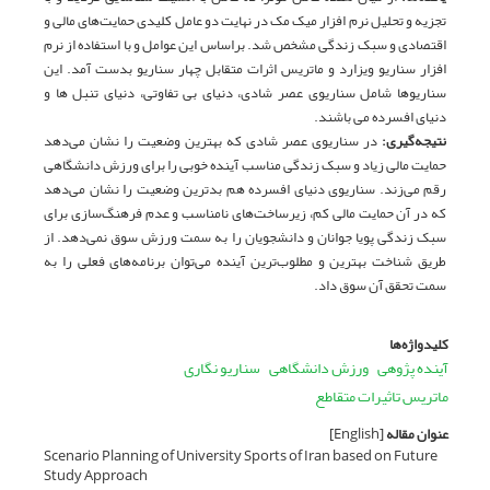
تجزیه و تحلیل نرم افزار میک مک در نهایت دو عامل کلیدی حمایت‌های مالی و
اقتصادی و سبک زندگی مشخص شد. براساس این عوامل و با استفاده از نرم
افزار سناریو ویزارد و ماتریس اثرات متقابل چهار سناریو بدست آمد. این
سناریوها شامل سناریوی عصر شادی، دنیای بی تفاوتی، دنیای تنبل ها و
دنیای افسرده می باشند.
نتیجه‌گیری
:
در سناریوی عصر شادی که بهترین وضعیت را نشان می‌دهد
حمایت مالی زیاد و سبک زندگی مناسب آینده خوبی را برای ورزش دانشگاهی
رقم می‌زند. سناریوی دنیای افسرده هم بدترین وضعیت را نشان می‌دهد
که در آن حمایت مالی کم، زیرساخت‌های نامناسب و عدم فرهنگ‌سازی برای
سبک زندگی پویا جوانان و دانشجویان را به سمت ورزش سوق نمی‌دهد. از
طریق شناخت بهترین و مطلوب‌ترین آینده می‌توان برنامه‌های فعلی را به
سمت تحقق آن سوق داد.
کلیدواژه‌ها
آینده پژوهی
ورزش دانشگاهی
سناریو نگاری
ماتریس تاثیرات متقاطع
عنوان مقاله
[English]
Scenario Planning of University Sports of Iran based on Future
Study Approach