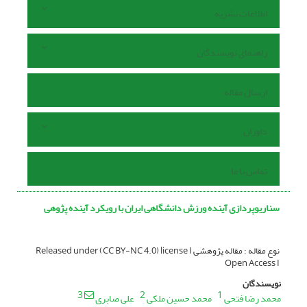
اطلاعات نشریه
راهنمای نویسندگان
ارسال مقاله
داوران
تماس با ما
سناریوپردازی آینده ورزش دانشگاهی ایران با رویکرد آینده پژوهی
نوع مقاله : مقاله پژوهشی Released under (CC BY-NC 4.0) license I
Open Access I
نویسندگان
3
2
1
محمد رضا فتحی
محمد حسین ملکی
علی صابری