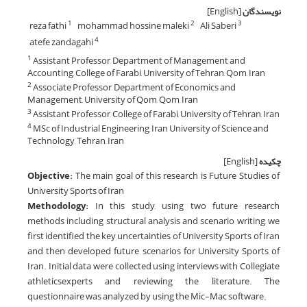
نویسندگان
[English]
reza fathi
mohammad hossine maleki
Ali Saberi
1
2
3
atefe zandagahi
4
Assistant Professor, Department of Management and
1
Accounting, College of Farabi, University of Tehran, Qom, Iran
Associate Professor, Department of Economics and
2
Management, University of Qom, Qom, Iran
Assistant Professor, College of Farabi, University of Tehran, Iran
3
MSc of Industrial Engineering, Iran University of Science and
4
Technology, Tehran, Iran
چکیده
[English]
Objective:
The main goal of this research is Future Studies of
University Sports of Iran
Methodology:
In this study, using two future research
methods including structural analysis and scenario writing, we
first identified the key uncertainties of University Sports of Iran
and then developed future scenarios for University Sports of
Iran. Initial data were collected using interviews with Collegiate
athleticsexperts and reviewing the literature. The
questionnaire was analyzed by using the Mic-Mac software.