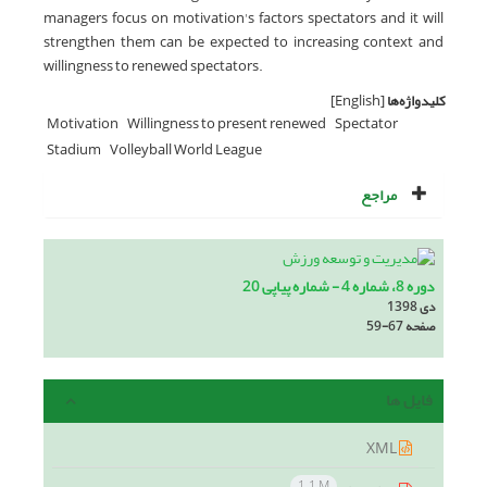
managers focus on motivation's factors spectators and it will
strengthen them can be expected to increasing context and
willingness to renewed spectators.
کلیدواژه‌ها
[English]
Motivation
Willingness to present renewed
Spectator
Stadium
Volleyball World League
مراجع
دوره 8، شماره 4 - شماره پیاپی 20
دی 1398
صفحه
59-67
فایل ها
XML
1.1 M