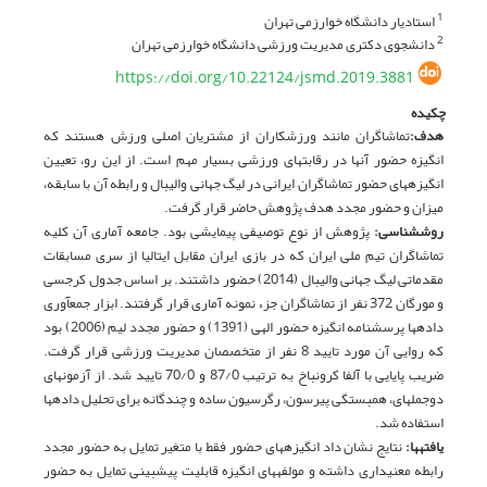
استادیار دانشگاه خوارزمی تهران
1
دانشجوی دکتری مدیریت ورزشی دانشگاه خوارزمی تهران
2
https://doi.org/10.22124/jsmd.2019.3881
چکیده
هدف:
تماشاگران مانند ورزشکاران از مشتریان اصلی ورزش هستند که
انگیزه حضور آنها در رقابت­های ورزشی بسیار مهم است. از این رو، تعیین
انگیزه­های حضور تماشاگران ایرانی در لیگ جهانی والیبال و رابطه آن با سابقه،
میزان و حضور مجدد هدف پژوهش حاضر قرار گرفت.
روش­شناسی:
پژوهش از نوع توصیفی پیمایشی بود. جامعه آماری آن کلیه
تماشاگران تیم ملی ایران که در بازی ایران مقابل ایتالیا از سری مسابقات
مقدماتی لیگ جهانی والیبال (2014) حضور داشتند. بر اساس جدول کرجسی
و مورگان 372 نفر از تماشاگران جزء نمونه آماری قرار گرفتند. ابزار جمع­آوری
داده­ها پرسشنامه انگیزه حضور الهی (1391) و حضور مجدد لیم (2006) بود
که روایی آن مورد تایید 8 نفر از متخصصان مدیریت ورزشی قرار گرفت.
ضریب پایایی با آلفا کرونباخ به ترتیب 87/0 و 70/0 تایید شد. از آزمون­های
دوجمله­ای، همبستگی پیرسون، رگرسیون ساده و چندگانه برای تحلیل داده­ها
استفاده شد.
یافته­ها:
نتایج نشان داد انگیزه­های حضور فقط با متغیر تمایل به حضور مجدد
رابطه معنی­داری داشته و مولفه­های انگیزه قابلیت پیش­بینی تمایل به حضور