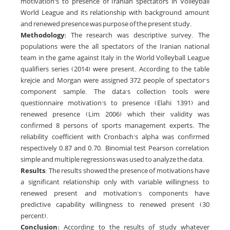
motivation’s to presence of Iranian spectators in Volleyball
World League and its relationship with background, amount
and renewed presence was purpose of the present study.
Methodology:
The research was descriptive survey. The
populations were the all spectators of the Iranian national
team in the game against Italy in the World Volleyball League
qualifiers series (2014) were present. According to the table
krejcie and Morgan were assigned 372 people of spectator’s
component sample. The data’s collection tools were
questionnaire motivation’s to presence (Elahi, 1391) and
renewed presence (Lim, 2006) which their validity was
confirmed 8 persons of sports management experts. The
reliability coefficient with Cronbach's alpha was confirmed
respectively 0.87 and 0.70. Binomial test, Pearson correlation,
simple and multiple regressions was used to analyze the data.
Results
: The results showed the presence of motivations have
a significant relationship only with variable willingness to
renewed present and motivation's components have
predictive capability willingness to renewed present (30
percent).
Conclusion:
According to the results of study whatever