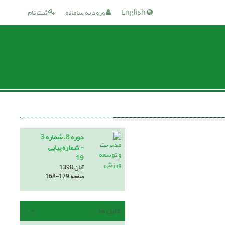
English
ورود به سامانه
ثبت نام
دوره 8، شماره 3
- شماره پیاپی
19
آبان 1398
صفحه
168-179
فایل ها