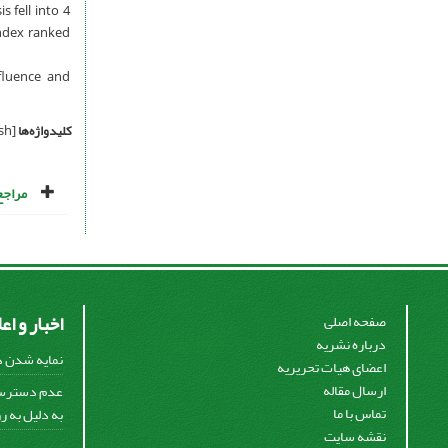
 fell into 4
index ranked
fluence and
کلیدواژه‌ها
[English]
مراجع
اخبار و اع
صفحه اصلی
درباره نشریه
نمایه شدن در
اعضای هیات تحریریه
ارسال مقاله
تماس با ما
به دلیل به ر
نقشه سایت