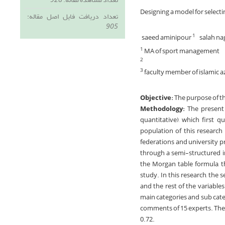
Designing a model for selecti
تعداد دریافت فایل اصل مقاله:
905
saeed aminipour
salah n
1
MA of sport management
1
2
faculty member of islamic az
3
Objective:
The purpose of th
Methodology:
The present 
quantitative), which first 
population of this research
federations and university p
through a semi-structured in
the Morgan table formula, t
study. In this research, the
and the rest of the variabl
main categories and sub cate
comments of 15 experts. The r
0.72.