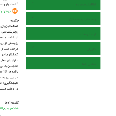
اطلاعات نشریه
استادیار و ع
3
19.3792
راهنمای نویسندگان
چکیده
هدف
:
این پژو
روش‌شناسی:
پ
ارسال مقاله
پژوهش از روش 
داوران
کدگذاری اجرا 
تماس با ما
همچنین پایایی پرس
یافته‌ها
:
در این بین شا
نتیجه‌گیری
:
احت
در دولت هستند
کلیدواژه‌ها
شاخص‌­های ان