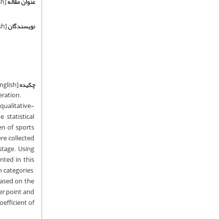
عنوان مقاله
[English]
نویسندگان
[English]
چکیده
[English]
eration.
qualitative-
 statistical
en of sports
re collected
stage. Using
nted in this
 categories,
based on the
er point and
efficient of