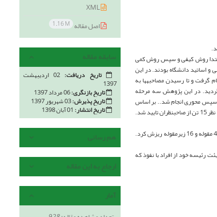
XML
1.16 M
اصل مقاله
د.
سابقه مقاله
ابتدا روش کیفی و سپس روش کمی
­روسای فدراسیون­های ورزشی و اساتید دانشگاه بودند. در این
تاریخ دریافت:
02 اردیبهشت
م گرفت و تا رسیدن مصاحبه­ها به
1397
تفاده از فرمول جدول مورگان حجم نمونه تعداد 221 نفر برآورد گردید. در این پژوهش سه مرحله
تاریخ بازنگری:
06 مرداد 1397
تاریخ پذیرش:
03 شهریور 1397
 و سپس محوری انجام شد.. بر اساس
تاریخ انتشار:
01 آبان 1398
مقوله­های اصلی و زیر مقوله­ها پرسشنامه محقق ساخته تهیه و طراحی شد. روایی صوری و محتوای پرسشنامه با نظر 15 تن از صاحب­نظران تایید شد.
13 مقوله و 36 زیرمقوله بعد از فرآیند کدگذاری­ها به دست آمد که بعد از تجزیه و تحلیل دوباره به 4 مقوله و 16 زیرمقوله ریزش کرد.
هم رسانی
ئت رئیسه خود از افراد با نفوذ که
ارجاع به این مقاله
آمار
تعداد مشاهده مقاله:
928