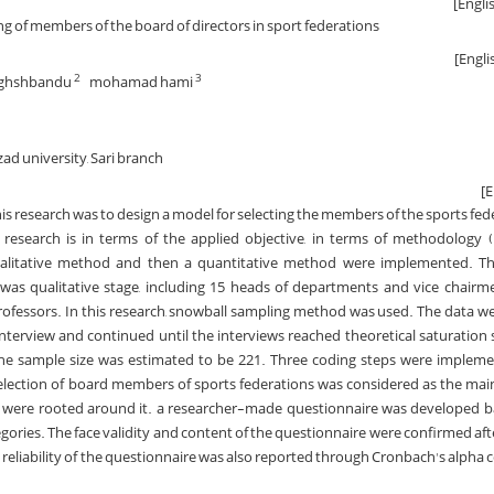
ng of members of the board of directors in sport federations
aghshbandu
mohamad hami
2
3
ad university, Sari branch
is research was to design a model for selecting the members of the sports fed
research is in terms of the applied objective, in terms of methodology (
qualitative method and then a quantitative method were implemented. The
 was qualitative stage, including 15 heads of departments and vice chairm
rofessors. In this research, snowball sampling method was used. The data we
terview and continued until the interviews reached theoretical saturation 
he sample size was estimated to be 221. Three coding steps were impleme
 selection of board members of sports federations was considered as the main
es were rooted around it. a researcher-made questionnaire was developed 
gories. The face validity and content of the questionnaire were confirmed aft
eliability of the questionnaire was also reported through Cronbach's alpha co