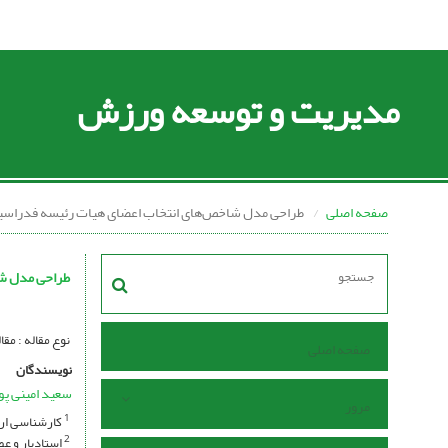
مدیریت و توسعه ورزش
صفحه اصلی
طراحی مدل شاخص‌های انتخاب اعضای هیات رئیسه فدراسی
طراحی مدل شا
نوع مقاله : مقاله پژوهشی se I Open Access I
صفحه اصلی
نویسندگان
سعید امینی پو
مرور
کارشناسی ار
1
استادیار و عض
2