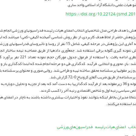
ضو هیات علمی دانشگاه آزاد اسلامی واحد ساری
https://doi.org/10.22124/jsmd.20
هش با هدف طراحی مدل شاخص­های انتخاب اعضای هیات رئیسه فدراسیون­های ورزشی انجام ش
ژوهش حاضر از لحاظ هدف کاربردی، از نظر روش شناسی آمیخته (کیفی-کمی) می­باشد که 
اجرا شد. جامعه آماری این پژوهش در مرحله کیفی، شامل 15 نفر از روسا و نائب
نمونه گیری گلوله برفی استفاده شد. جمع­آوری داده­ها از طریق مصاحبه نیمه ساختار انجا
مرحله اشباع نظری ادامه یافت. با اس
شد: باز، محوری و انتخابی. فرآیند کدگذاری طی دو مرحله انجام شده که ابتدا کدگذاری باز
شنامه از طریق ضریب آلفای کرونباخ 72/0 گزارش شد.
خص سیاسی رتبه اول و شاخص اقتصادی رتبه آخر را کسب کردند.
مالا مدیران بخاطر اینکه بتوانند نفوذ و اختیارات بیشتری داشته باشند به ناچار در اعضای هی
 استفاده می‌کنند.
تخاب
اعضای هیات رئیسه
فدراسیون‌­های ورزشی