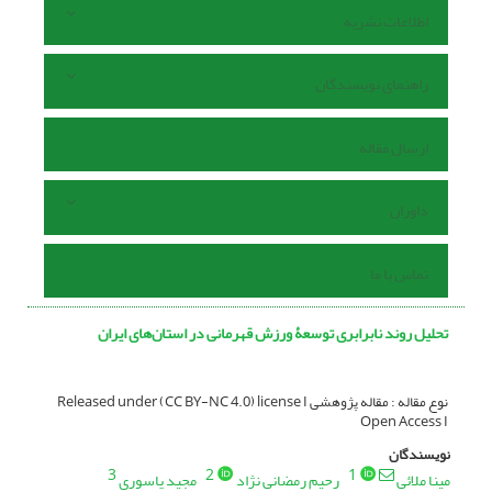
اطلاعات نشریه
راهنمای نویسندگان
ارسال مقاله
داوران
تماس با ما
تحلیل روند نابرابری توسعۀ ورزش قهرمانی در استان‌های ایران
نوع مقاله : مقاله پژوهشی Released under (CC BY-NC 4.0) license I
Open Access I
نویسندگان
3
2
1
مینا ملائی
رحیم رمضانی نژاد
مجید یاسوری