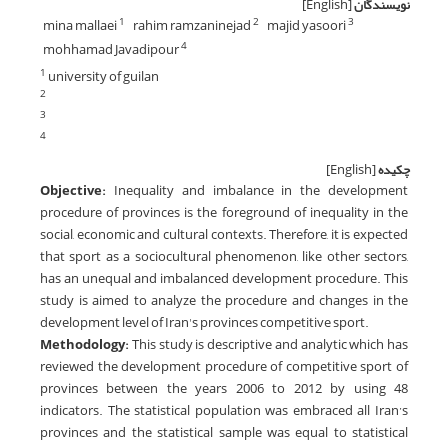
نویسندگان
[English]
mina mallaei
rahim ramzaninejad
majid yasoori
1
2
3
mohhamad Javadipour
4
university of guilan
1
2
3
4
چکیده
[English]
Objective:
Inequality and imbalance in the development
procedure of provinces is the foreground of inequality in the
social, economic and cultural contexts. Therefore, it is expected
that sport as a sociocultural phenomenon, like other sectors,
has an unequal and imbalanced development procedure. This
study is aimed to analyze the procedure and changes in the
development level of Iran's provinces competitive sport.
Methodology:
This study is descriptive and analytic which has
reviewed the development procedure of competitive sport of
provinces between the years 2006 to 2012 by using 48
indicators. The statistical population was embraced all Iran’s
provinces and the statistical sample was equal to statistical