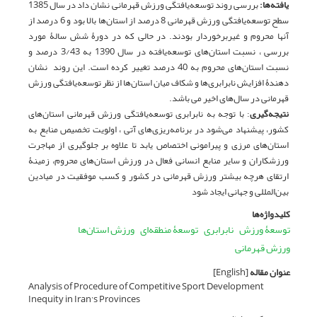
یافته‌ها:
بررسی روند توسعه‌یافتگی ورزش قهرمانی نشان داد در سال 1385
سطح توسعه‌یافتگی ورزش قهرمانی 8 درصد از استان‌ها بالا بود و 6 درصد از
آنها محروم و غیربرخوردار بودند. در حالی که در دورۀ شش سالۀ مورد
بررسی ، نسبت استان‌های توسعه‌یافته در سال 1390 به 3/43 درصد و
نسبت استان‌های محروم به 40 درصد تغییر کرده است. این روند نشان
دهندۀ افزایش نابرابری‌ها و شکاف میان استان‌ها از نظر توسعه‌یافتگی ورزش
قهرمانی در سال‌‌های اخیر می باشد.
نتیجه‌گیری
: با توجه به نابرابری‌ توسعه‌یافتگی ورزش قهرمانی استان‌های
کشور، پیشنهاد می‌شود در برنامه‌ریزی‌های آتی ، اولویت تخصیص منابع به
استان‌های مرزی و پیرامونی اختصاص یابد تا علاوه بر جلوگیری از مهاجرت
ورزشکاران و سایر منابع انسانی فعال در ورزش استان‌های محروم، زمینۀ
ارتقای هرچه بیشتر ورزش قهرمانی در کشور و کسب موفقیت در میادین
بین‌المللی و جهانی ایجاد شود
کلیدواژه‌ها
توسعۀ ورزش
نابرابری
توسعۀ منطقه‌ای
ورزش استان‌ها
ورزش قهرمانی
عنوان مقاله
[English]
Analysis of Procedure of Competitive Sport Development
Inequity in Iran’s Provinces