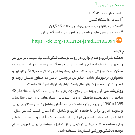
4
محمد جوادی پور
استادیار دانشگاه گیلان
1
استاد /دانشگاه گیلان
2
استاد جغرافیا و برنامه ریزی شهری دانشگاه گیلان
3
دانشیار روش ها و برنامه ریزی آموزشی دانشگاه تهران
4
https://doi.org/10.22124/jsmd.2018.3094
چکیده
هدف:
نابرابری و عدم توازن در روند توسعه­یافتگی استان­ها، سبب نابرابری در
زمینه­های مختلف اجتماعی، اقتصادی و فرهنگی می شود. در این صورت ،
ممکن است ورزش نیز مانند سایر بخش‌ها از روند توسعه‌یافتگی نابرابر و
نامتوازن برخوردار باشد؛ بنابراین پژوهش حاضر به منظور تحلیل روند و
تغییرات توسعۀ ورزش قهرمانی استان‌های ایران انجام گرفته است.
روش‌‌شناسی:
این پژوهش از نوع توصیفی- تحلیلی است که با استفاده از 48
شاخص، روند توسعه‌یافتگی ورزش قهرمانی استان‌های ایران بین سال‌های
1385 تا 1390 را بررسی کرده است. جامعه آماری شامل تمامی استان­های ایران
و نمونه آماری برابر با جامعه آماری و شامل 31 استان است که در سال­
1390در تقسیمات کشوری ایران قرار داشتند. ضمناً از روش تحلیل عاملی
برای محاسبۀ شاخص‌های ترکیبی و از تحلیل خوشه‌ای برای تعیین سطح
توسعه‌یافتگی ورزشی استان‌ها استفاده شد.