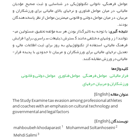
عوامل فرهنگی، ناتوانی تکنولوژیکی در شناسایی و ثبت صحیح مؤدیان
مالیاتی، در میان عوامل فناوری و نرخ­های بالای مالیاتی برای ورزشکاران و
مربیان، در میان عوامل دولتی و قانونی مهم­ترین عوامل از نظر پاسخ­­دهندگان
بودند.
نتیجه گیری:
با توجه به تاثیر­گذار بودن هر سه مؤلفه تحقیق، مسئولین می­
توانند از روش­های مختلفی مانند گسترش تبلیغات سراسری برای افزایش
فرهنگ مالیاتی، استفاده از تکنولوژی­های به روز برای ثبت اطلاعات مالی، و
تعدیل نرخ­های مالیاتی برای ورزشکاران و مربیان تا حدودی با پدیده فرار­
مالیاتی در ورزش مقابله کنند.
کلیدواژه‌ها
فرار مالیاتی
عوامل فرهنگی
عوامل فناوری
عوامل دولتی و قانونی
ورزشکاران و مربیان حرفه­ای
عنوان مقاله
[English]
The Study Examine tax evasion among professional athletes
and coaches with an emphasis on cultural, technology and
governmental and legal factors
نویسندگان
[English]
mahboubeh khodaparast
Mohammad Soltanhoseini
1
2
Mehdi Salimi
3