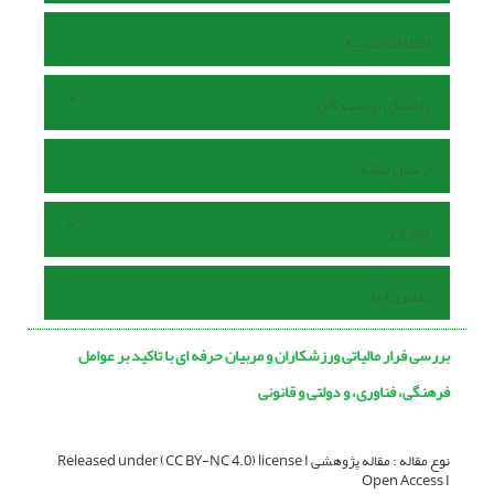
اطلاعات نشریه
راهنمای نویسندگان
ارسال مقاله
داوران
تماس با ما
بررسی فرار مالیاتی ورزشکاران و مربیان حرفه ای با تاکید بر عوامل
فرهنگی، فناوری، و دولتی و قانونی
نوع مقاله : مقاله پژوهشی Released under (CC BY-NC 4.0) license I
Open Access I