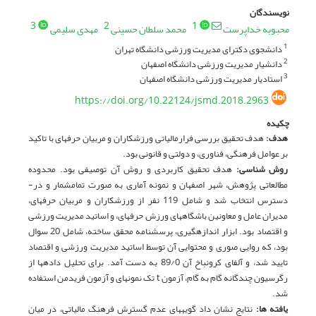
نویسندگان
3
2
1
محبوبه خداپرست
محمد سلطان حسینی
مهدی سلیمی
دانشجوی دکترای مدیریت ورزشی دانشگاه تهران
1
دانشیار مدیریت ورزشی دانشگاه اصفهان
2
استادیار مدیریت ورزشی دانشگاه اصفهان
3
https://doi.org/10.22124/jsmd.2018.2963
چکیده
هدف:
هدف تحقیق بررسی فرار­­مالیاتی ورزشکاران و مربیان حرفه­ای با تاکید
بر عوامل فرهنگی، فناوری، و دولتی و قانونی بود.
روش شناسی:
هدف تحقیق کاربردی و روش آن توصیفی بود. محدوده
مطالعاتی پژوهش، شهر اصفهان و نمونه آماری به صورت تمام­شمار و در­
دسترس انتخاب شد و شامل 119 نفر از ورزشکاران و مربیان حرفه­ای،
مدیران عامل و معاونین باشگاه­های ورزش حرفه­ای، و اساتید مدیریت ورزشی
و اقتصاد بود. ابزار اندازه­گیری، پرسشنامه محقق ساخته، شامل 20 سوال
بود، که روایی صوری و محتوایی آن توسط اساتید مدیریت ورزشی و اقتصاد
تایید شد، و آلفای کرونباخ آن 89/0 به دست آمد. برای تحلیل داده­ها از
رگرسیون چندگانه گام ­به­ گام، آزمون t تک نمونه­ای و آزمون فریدمن استفاده
شد.
یافته ها:
نتایج نشان داد گویه­­های عدم گسترش فرهنگ مالیاتی، در میان