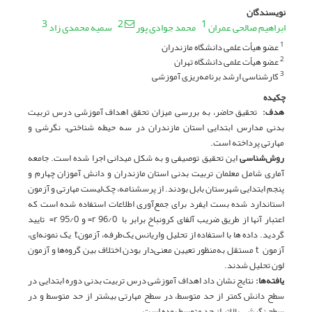
نویسندگان
3
2
1
ابراهیم صالحی عمران
محمد جوادی پور
سمیه محمدی زاد
عضو هیأت علمی دانشگاه مازندران
1
عضو هیأت علمی دانشگاه تهران
2
کارشناسی ارشد برنامه‌ریزی آموزشی
3
چکیده
هدف
:
تحقیق حاضر، به بررسی میزان تحقق اهداف آموزشی درس تربیت
بدنی مدارس ابتدایی استان مازندران در سه حیطه شناختی، نگرشی و
مهارتی پرداخته است.
روش‌شناسی
این تحقیق توصیفی و به شکل میدانی اجرا شده است. جامعه
آماری شامل معلمان تربیت بدنی استان مازندران و دانش آموزان چهارم و
پنجم ابتدایی شهرستان بابل بودند. از پرسشنامه، چک‌لیست مهارتی و آزمون
استاندارد شده بست ایفرد برای جمع‌آوری اطلاعات استفاده شده است که
اعتبار آنها از طریق ضریب آلفای کرونباخ برابر با 96/0 r= و 95/0 r= تایید
گردید. داده ها با استفاده از تحلیل واریانس یک‌طرفه، آزمونt یک نمونه‌ای،
آزمون t مستقل به‌منظور تعیین معنی‌دار بودن اختلاف بین گروه‌ها و آزمون
لون تحلیل شدند.
یافته‌ها
:
نتایج نشان داد اهداف آموزشی درس تربیت بدنی دوره ابتدایی در
سطح دانش کمتر از حد متوسط، در سطح مهارتی بیشتر از حد متوسط و در
سطح نگرشی بالاتر از حد متوسط بوده است.