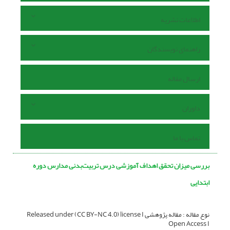
اطلاعات نشریه
راهنمای نویسندگان
ارسال مقاله
داوران
تماس با ما
بررسی میزان تحقق اهداف آموزشی درس تربیت‌بدنی مدارس دوره
ابتدایی
نوع مقاله : مقاله پژوهشی Released under (CC BY-NC 4.0) license I
Open Access I