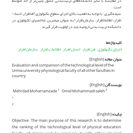
در مقایسه با سایر دانشکده‌های تربیت‌بدنی کشور پایین‌تر از حد متوسط
است.
نتیجه‌گیری: با توجه به اهمیت بالای اجزای سطوح تکنولوژی (فن­افزار، انسان­
افزار، اطلاعات­افزار، سازمان‌افزار) به عنوان مهمترین شاخص­های تکنولوژی در
دانشکده تربیت بدنی ارومیه باید در اولویت قرار گیرند.
کلیدواژه‌ها
اجزای تکنولوژی
فن ­افزار
انسان­ افزار
اطلاعات­ افزار
سازمان­ افزار
عنوان مقاله
[English]
Evaluation and comparison of the technological level of the
Urmia university physiological faculty of all other faculties in
country
نویسندگان
[English]
Mehrdad Moharramzade
Omid Mohammadi saleh
1
2
1
2
چکیده
[English]
Objective: The main purpose of this research is to determine
the ranking of the technological level of physical education