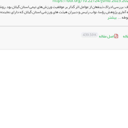
https://doi.org/10.22124/jsmd.2023.20
: بررسی ادراک ذینفعان از عوامل اثر گذار بر موفقیت ورزش‌های تیمی استان گیلان بود.
 آماری پژوهش رؤسا، نواب رئیس و دبیران هیئت های ورزشی استان گیلان که دارای نماینده در
بیشتر
وطه ...
439.59 K
اله
اصل مقاله