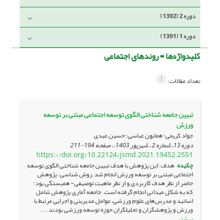
دوره 2 (1392)
دوره 1 (1391)
کلیدواژه‌ها =
روندهای اجتماعی
1
تعداد مقالات:
تبیین جامعه شناختی الگوی توسعه اجتماعی مبتنی بر توسعه
ورزش
جواد کریمی؛ همایون عباسی؛ حسین عیدی
دوره 13، شماره 2 ، شهریور 1403، ، صفحه
194-211
https://doi.org/10.22124/jsmd.2021.19452.2551
چکیده
هدف: این پژوهش با هدف تبیین جامعه شناختی الگوی توسعه
اجتماعی مبتنی بر توسعه ورزش انجام شد.روش شناسی: پژوهش
حاضر از نظر هدف کاربردی و از نظر ماهیت توصیفی- همبستگی بود؛
که به شکل میدانی انجام گرفته است. جامعه آماری پژوهش شامل
اساتید و مدرس‌های علوم ورزشی، عوامل مدیریتی و اجرایی مرتبط با
ورزش و پژوهشگران و تحلیلگران حوزه توسعه ورزشی بودند. ...
بیشتر