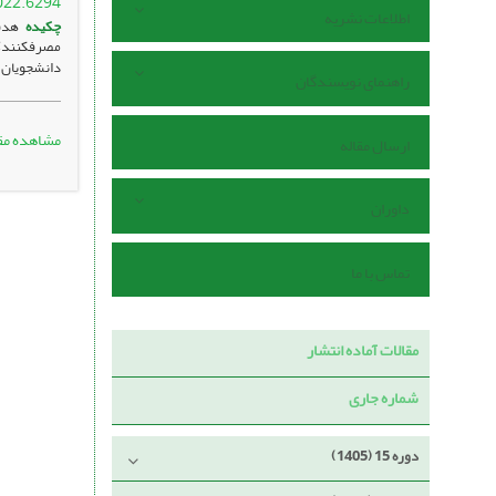
022.6294
اطلاعات نشریه
چکیده
هدف:
مصرف­کنندگ
دانشجویان 
راهنمای نویسندگان
مشاهده مق
ارسال مقاله
داوران
تماس با ما
مقالات آماده انتشار
شماره جاری
دوره 15 (1405)