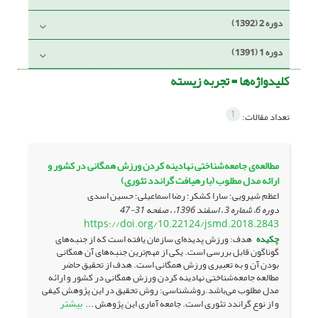
دوره 2 (1392)
دوره 1 (1391)
کلیدواژه‌ها =
تجربه زیسته
1
تعداد مقالات:
مطالعه‌ی جامعه‌شناختی نهادینه کردن ورزش همگانی در کشور و
ارائه مدل مطلوب (با رهیافت گراندد تئوری)
اعظم شیرویی؛ سارا کشکر؛ رضا اسماعیلی؛ حسین اسدی
دوره 6، شماره 3 ، اسفند 1396، ، صفحه
31-47
https://doi.org/10.22124/jsmd.2018.2843
چکیده
هدف: ورزش پدیده‌ای سازمان یافته است که از جنبه‌های
گوناگون قابل بررسی است. یکی از مهم‌ترین جنبه‌های آن همگانی
بودن آن و به تعبیری ورزش همگانی است. هدف از تحقیق حاضر
مطالعه جامعه‌شناختی نهادینه کردن ورزش همگانی در کشور و ارائه
مدل مطلوب می‌باشد.روش­شناسی: روش تحقیق در این پژوهش کیفی
بیشتر
و از نوع گراندد تئوری است. جامعه آماری این پژوهش ...