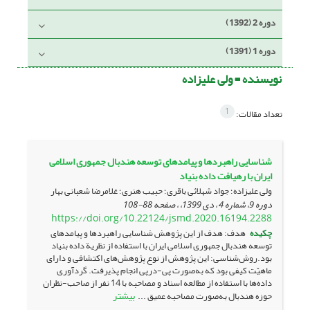
دوره 2 (1392)
دوره 1 (1391)
نویسنده =
ولی علیزاده
1
تعداد مقالات:
شناسایی راهبردها و پیامدهای توسعه هندبال جمهوری اسلامی
ایران با رهیافت داده بنیاد
ولی علیزاده؛ جواد شهلائی باقری؛ حبیب هنری؛ غلامرضا شعبانی بهار
دوره 9، شماره 4 ، دی 1399، ، صفحه
88-108
https://doi.org/10.22124/jsmd.2020.16194.2288
چکیده
هدف: هدف از این پژوهش شناسایی راهبردها و پیامدهای
توسعه هندبال جمهوری اسلامی ایران با استفاده از نظریة داده بنیاد
بود.روش‌شناسی: این پژوهش از نوع پژوهش‌های اکتشافی و دارای
ماهیّت کیفی بود که به‌صورت پی-در‌پی انجام پذیرفت. گردآوری
داده‌ها با استفاده از مطالعه اسناد و مصاحبه با 14 نفر از صاحب-نظران
بیشتر
حوزه هندبال به‌صورت مصاحبه عمیق ...