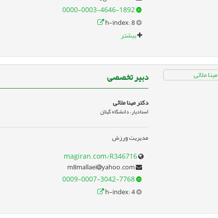
0000-0003-4646-1892
h-index: 8
بیشتر
دبیر تخصصی
دکتر مینا ملائی
استادیار، دانشگاه گیلان
مدیریت ورزش
magiran.com/R346716
yahoo.com
m8mallaei
0009-0007-3042-7768
h-index: 4