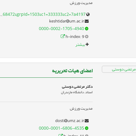
مدیریت ورزش
sportedu.um.ac.ir/index.php/fa/?option=com_groups&view=prof&pid=401368472&grpId=1503&c1=333333&c2=7a4197
um.ac.ir
keshtidar
0000-0002-1705-4940
h-index: 9
بیشتر
اعضای هیات تحریریه
دکتر مرتضی دوستی
استاد، دانشگاه مازندران
مدیریت ورزش
umz.ac.ir
dosti
0000-0001-6806-4535