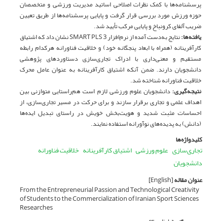
پرسشنامه‌ها با کمک نظرات اصلاحی اساتید مدیریت ورزشی و متخصصان
حوزه ورزش مورد بررسی قرار گرفت و پایایی پرسشنامه‌ها از طریق تعیین
ضریب آلفای کرونباخ و پایایی مرکب تأیید شد.
یافته­‌ها:
نتایج به­‌دست آمده از نرم­‌افزار SMART PLS 3 نشان داد که اشتیاق
کارآفرینانه (همراه با ابعاد پنج­گانه خود) و خلاقیت فناورانه هرکدام رابطه
مستقیم و معنی‌داری با ادراک تجاری­‌سازی دستاوردهای پژوهشی
دانشجویان دارند. ضمن آن­که اشتیاق کارآفرینانه به عنوان عامل محرک
خلاقیت فناورانه شناخته شد.
نتیجه­‌گیری:
دانشجویان علوم ورزشی لازم است هم­‌راستایی متوازنی بین
اهداف علمی و تجاری برقرار سازند و برای حرکت در مسیر تجاری­‌سازی، از
احساسات مثبت شدید و هویت­‌بخش خویش در راستای تبدیل ایده­‌ها
(دانش) به پدیده­‌های نوآورانه استفاده نمایند.
کلیدواژه‌ها
تجاری­‌سازی
علوم ورزشی
اشتیاق کارآفرینانه
خلاقیت فناورانه
دانشجویان
عنوان مقاله
[English]
From the Entrepreneurial Passion and Technological Creativity
of Students to the Commercialization of Iranian Sport Sciences
Researches