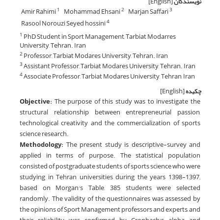
نویسندگان
[English]
Amir Rahimi
Mohammad Ehsani
Marjan Saffari
1
2
3
Rasool Norouzi Seyed hossini
4
PhD Student in Sport Management, Tarbiat Modarres
1
University, Tehran. Iran
Professor, Tarbiat Modares University, Tehran. Iran
2
Assistant Professor, Tarbiat Modares University, Tehran. Iran
3
Associate Professor, Tarbiat Modares University, Tehran, Iran
4
چکیده
[English]
Objective:
The purpose of this study was to investigate the
structural relationship between entrepreneurial passion,
technological creativity and the commercialization of sports
science research.
Methodology:
The present study is descriptive-survey and
applied in terms of purpose. The statistical population
consisted of postgraduate students of sports science who were
studying in Tehran universities during the years 1398-1397;
based on Morgan’s Table, 385 students were selected
randomly. The validity of the questionnaires was assessed by
the opinions of Sport Management professors and experts, and