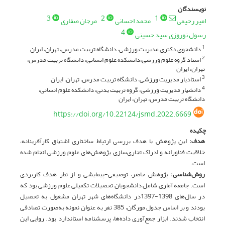
نویسندگان
3
2
1
امیر رحیمی
محمد احسانی
مرجان صفاری
4
رسول نوروزی سید حسینی
دانشجوی دکتری مدیریت ورزشی، دانشگاه تربیت مدرس، تهران، ایران
1
استاد گروه علوم ورزشی،دانشکده علوم انسانی، دانشگاه تربیت مدرس،
2
تهران، ایران
استادیار مدیریت ورزشی، دانشگاه تربیت مدرس، تهران، ایران
3
دانشیار مدیریت ورزشی، گروه تربیت بدنی، دانشکده علوم انسانی،
4
دانشگاه تربیت مدرس، تهران، ایران
https://doi.org/10.22124/jsmd.2022.6669
چکیده
هدف:
این پژوهش با هدف بررسی ارتباط ساختاری اشتیاق کارآفرینانه،
خلاقیت فناورانه و ادراک تجاری­‌سازی پژوهش­‌های علوم ورزشی انجام شده
است.
روش­‌شناسی:
پژوهش حاضر، توصیفی-پیمایشی و از نظر هدف کاربردی
است. جامعه آماری شامل دانشجویان تحصیلات تکمیلی علوم ورزشی بود که
در سال­‌های 1398-1397در دانشگاه­‌های شهر تهران مشغول به تحصیل
بودند و بر اساس جدول مورگان، 385 نفر به عنوان نمونه به­‌صورت تصادفی
انتخاب شدند. ابزار جمع‌آوری داده‌ها، پرسشنامه استاندارد بود. روایی این