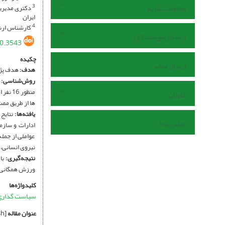
اطلاعات نشریه
3
ایران
کارشناس ارشد
4
راهنمای نویسندگان
70.3543
چکیده
ارسال مقاله
هدف:
هدف پژو
روش‌شناسی:
پ
منظور
داوران
ها از طریق مص
یافته‌ها
:
نتایج 
تماس با ما
ادارات و سازم
عواملی از جمل
نیروی انسانی،
نتیجه‌گیری
:
با
ورزش همگانی د
کلیدواژه‌ها
سیاست گذاری
عنوان مقاله
[English]