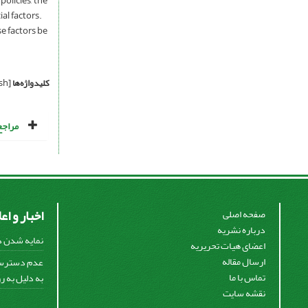
policies, the
al factors.
se factors be
کلیدواژه‌ها
[English]
مراجع
اخبار و اع
صفحه اصلی
درباره نشریه
نمایه شدن در
اعضای هیات تحریریه
ارسال مقاله
تماس با ما
به دلیل به ر
نقشه سایت