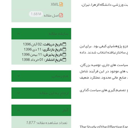
XML
 تحقیقات، تهران، ایران، 4. کارشناس ارشد مدیریت ورزشی، دانشگاه الزهرا، تهران،
1.68 M
اصل مقاله
سابقه مقاله
تاریخ دریافت:
02 آبان 1396
و پژوهش­های کیفی بود. برای این
تاریخ بازنگری:
11 دی 1396
یق ساختارنیافته انتخاب شدند. داده
تاریخ پذیرش:
11 بهمن 1396
تاریخ انتشار:
01 خرداد 1398
سیاست های جاری، توصیه بزرگان،
 های موجود در این فرآیند شامل
هم رسانی
 منابع مالی محدود، عملکرد ضعیف
یند و تصمیم گیری های سیاست گذاری
ارجاع به این مقاله
آمار
تعداد مشاهده مقاله:
1,877
The Study of the Effective Fac