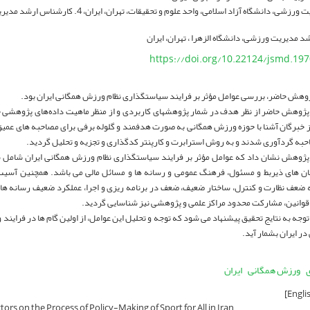
دکتری مدیریت ورزشی، دانشگاه آزاد اسلامی، واحد علوم و
 مدیریت ورزشی، دانشگاه الزهرا ، تهران، ایران
https://doi.org/10.22124/jsmd.19
هش حاضر، بررسی عوامل مؤثر بر فرایند سیاست­گذاری نظام ورزش همگانی ایران بود.
ژوهش حاضر از نظر هدف در شمار پژوهش­های کاربردی و از منظر ماهیت داده‌های پژوهشی جز
 16 نفر از خبرگان آشنا با حوزه ورزش همگانی به صورت هدفمند و گلوله برفی برای مصاحبه های عم
احبه گردآوری شدند و به روش استرابرت و کارپنتر کدگذاری و تجزیه و تحلیل گردید.
پژوهش نشان داد که عوامل مؤثر بر فرایند سیاست­گذاری نظام ورزش همگانی ایران شامل 
ان های ذیربط و مسئول، فرهنگ عمومی و رسانه ها و مسائل مالی می باشد. همچنین آسیب
ه ضعف نظارت و کنترل، ساختار ضعیف، ضعف در برنامه ریزی و اجرا، عملکرد ضعیف رسانه ها،
 قوانین، مشارکت محدود مراکز علمی و پژوهشی نیز شناسایی گردید.
 توجه به نتایج تحقیق پیشنهاد می شود که توجه و تحلیل این عوامل، از اولین گام ها در فرا
ر ایران بشمار آید.
ورزش همگانی
ایران
tors on the Process of Policy-Making of Sport for All in Iran