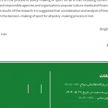
rs on the process of policy-making of sport for all in Iran including current 
and responsible agencies and organizations, popular culture, media and financi
 results of the research, it is suggested that consideration and analysis of the
in the decision-making of sport for all policy-making process in Iran.
Iran
لانات
 پایگاه اطلاعاتی دوآج
1405-02-09
عدم دسترسی به سایت در تاریخ ۱۴۰۴.۰۵.۲۷؛
وزرسانی ...
1404-05-26