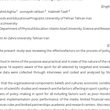
ahid Atghia
somayeh rahbari
Halimeh Taefi
2
3
4
ods and Educational Programs, University of Tehran, Tehran, Iran
ra University
partment of Physical Education, Islamic Azad University, Science and Resear
 Al-Zahra University, Tehran, Iran
he present study was reviewing the effectivefactors on the process of poli
od in terms of the purpose was practical and in view of the nature of the r
rpose, 16 experts aware of the sport for all selected by targeted and snowba
he data were collected through interviews and coded and analyzed by St
 that the organizational components, beliefs and cultures, economic condition
n of scientific, studies and research are the factors affecting in sport’s poli
ss of policy-making in sport for all including factors such as poor monito
g and implementation, poor performance of the media, limited financial res
es, rules and limited partnerships, academic and research centers. Also resu