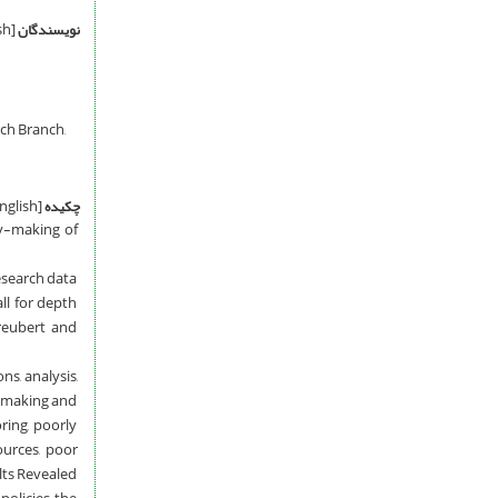
نویسندگان
[English]
ch Branch,
چکیده
[English]
cy-making of
esearch data
ll for depth
reubert and
s, analysis,
cy-making and
ring, poorly
ources, poor
lts Revealed