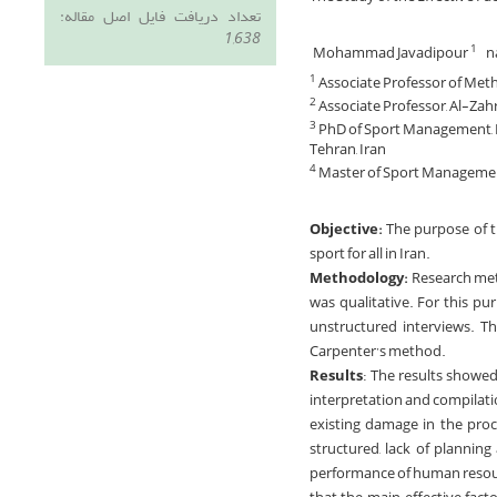
تعداد دریافت فایل اصل مقاله:
1,638
Mohammad Javadipour
n
1
Associate Professor of Meth
1
Associate Professor, Al-Zah
2
PhD of Sport Management, De
3
Tehran, Iran
Master of Sport Management,
4
Objective:
The purpose of t
sport for all in Iran.
Methodology:
Research meth
was qualitative. For this pu
unstructured interviews. T
Carpenter’s method.
Results
: The results showed
interpretation and compilatio
existing damage in the proce
structured, lack of plannin
performance of human resourc