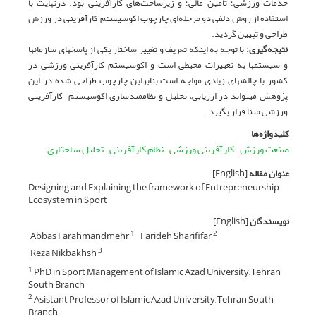
خدمات ورزشی؛ تأمین مالی؛ و زیرساخت‌های کارآفرینی بود. درنهایت با
استفاده از روش دلفی دو مرحله‌ای چارچوب اکوسیستم کارآفرینی در ورزش
طراحی و تبیین گردید.
نتیجه‌گیری
:
با توجه به اینکه تعریف و تغییر ساختار یکی از پاسخ­های سازمان­ها
و سیستم­ها به تغییرات محیطی است و اکوسیستم کارآفرینی ورزشی در
کشور با چالش­های زیادی مواجه است بنابراین چارچوب طراحی شده در این
پژوهش می­تواند در ارزیابی، تحلیل و نظام‎مندسازی اکوسیستم کارآفرینی
ورزشی مبنا قرار بگیرد.
کلیدواژه‌ها
صنعت ورزش
کارآفرینی ورزشی
نظام کارآفرینی
تحلیل ساختاری
عنوان مقاله
[English]
Designing and Explaining the framework of Entrepreneurship
Ecosystem in Sport
نویسندگان
[English]
Abbas Farahmandmehr
Farideh Sharififar
1
2
Reza Nikbakhsh
3
PhD in Sport Management of Islamic Azad University, Tehran
1
South Branch
Asistant Professor of Islamic Azad University, Tehran South
2
Branch