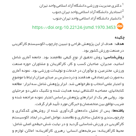
دکتری مدیریت ورزشی دانشگاه آزاد اسلامی واحد تهران
1
استادیار دانشگاه آزاد اسلامی واحد تهران جنوب
2
دانشیار دانشگاه آزاد اسلامی واحد تهران جنوب
3
https://doi.org/10.22124/jsmd.1970.3453
چکیده
هدف
:
هدف از این پژوهش طراحی و تبیین چارچوب اکوسیستم کارآفرینی
در صنعت ورزش کشور بود.
روش‌شناسی:
روش تحقیق از نوع کیفی نظام‌مند بود. جامعه آماری شامل
اساتید، مدیران، صاحبان کسب و کار، کارآفرینان و مشاوران حوزه صنعت
ورزش، مخترعین، و نوآوران در خدمات و تولیدات ورزشی بود. نمونه آماری
به صورت غیرتصادفی، هدفمند و دردسترس بر مبنای میزان ارتباط با موضوع
و اعتبار علمی انتخاب و نظرخواهی شد. ابزار پژوهش شامل سه ابزار؛ مطالعه
کتابخانه­ای، مصاحبه اکتشافی نیمه هدایت شده و تکنیک دلفی دو مرحله­ای
بود. روایی هر یک از ابزارهای پژوهش براساس اعتبار نمونه مراجعه شده و
ضریب توافق بین متخصصان و خبرگان مورد تأیید قرار گرفت.
یافته‌ها
:
پس از تحلیل داده‌های گردآوری شده از روش‌های کدگذاری و
چارچوب‌بندی و تحلیل ساختاری و نظا‌م‎مند، عوامل اصلی در ایجاد اکوسیستم
کارآفرینی در ورزش شناسایی گردید و در نهایت شش حیطه‌ی اصلی شامل:
محیط کارآفرینانه؛ سرمایه‌های انسانی؛ رهبری کارآفرینانه؛ اماکن، لوازم و