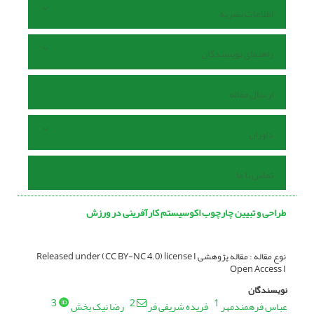
اطلاعات نشریه
راهنمای نویسندگان
ارسال مقاله
داوران
تماس با ما
طراحی و تبیین چارچوب اکوسیستم کارآفرینی در ورزش
نوع مقاله : مقاله پژوهشی Released under (CC BY-NC 4.0) license I
Open Access I
نویسندگان
3
2
1
عباس فرهمندمهر
فریده شریفی فر
رضا نیک بخش