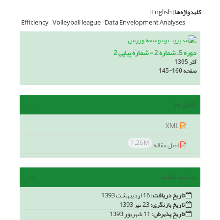
کلیدواژه‌ها
[English]
Efficiency
Volleyball league
Data Envelopment Analyses
دوره 5، شماره 2 - شماره پیاپی 2
آذر 1395
صفحه
145-160
فایل ها
XML
1.26 M
اصل مقاله
سابقه مقاله
تاریخ دریافت:
16 اردیبهشت 1393
تاریخ بازنگری:
23 تیر 1393
تاریخ پذیرش:
11 شهریور 1393