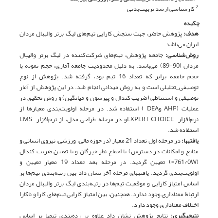
کارشناسی ارشد تربیت‌بدنی
2
چکیده
هدف:
پژوهش حاضر، جهت سنجش کارایی تیم‌های لیگ برتر والیبال مردان
ایران می‌باشد.
روش‌شناسی:
جامعه پژوهش، تیم‌های شرکت‌کننده در لیگ برتر والیبال
مردان (90-89) می‌باشد. به دلیل محدودیت جامعه آماری، حجم نمونه با
حجم جامعه برابر که تعداد 16 تیم بود، گرفته شد. پژوهش از نوع
توصیفی_تحلیلی است و به روش میدانی انجام شد. در این پژوهش از آمار
توصیفی و استنباطی (ضریب کندال و پیرسون و میانگین) و روش تحقیق در
عملیات (AHP وDEA ) استفاده شد. در مرحله اولویت‌بندی معیارها از
نرم‌افزار EXPERT CHOICEو در مرحله طراحی مدل، از نرم‌افزار EMS
استفاده شد.
یافته­ها:
در مرحله اول تعداد 21 معیار (در حوزه مالی، ورزشی، نیروی انسانی و
منابع و امکانات در دسترس) با اجماع نظر خبرگان و با تعیین ضریب کندال
(761/0W=) تعیین گردید. در مرحله بعد تعداد 19 معیار تعیین و
اولویت‌بندی گردید. یافته­های مرحله آخر نشان داد بین رتبه‌بندی تیم‌ها بر
اساس امتیاز کارایی و موقعیت تیم‌ها در رتبه‌بندی لیگ برتر والیبال مردان
ارتباط معناداری وجود ندارد. هم­چنین، بین امتیاز کارایی تیم‌های کارا و ناکارا
اختلاف معناداری وجود دارد.
نتیجه­گیری:
نتایج پژوهش نشان داد علاوه بر رده‌بندی تیم­ها بر اساس