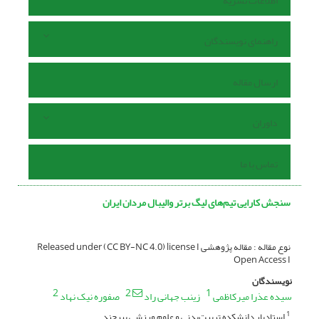
اطلاعات نشریه
راهنمای نویسندگان
ارسال مقاله
داوران
تماس با ما
سنجش کارایی تیم‌های لیگ برتر والیبال مردان ایران
نوع مقاله : مقاله پژوهشی Released under (CC BY-NC 4.0) license I
Open Access I
نویسندگان
2
2
1
سیده عذرا میرکاظمی
زینب جهانی راد
صفوره نیک نهاد
استادیار دانشکده تربیت‌بدنی و علوم ورزشی بیرجند
1