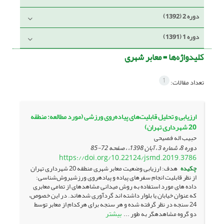
دوره 2 (1392)
دوره 1 (1391)
کلیدواژه‌ها =
معابر شهری
1
تعداد مقالات:
ارزیابی و تحلیل قابلیت‌های پیاده‌روی ورزشی (مورد مطالعه: منطقه
20 شهرداری تهران)
حبیب اله فصیحی
دوره 8، شماره 3 ، آبان 1398، ، صفحه
72-85
https://doi.org/10.22124/jsmd.2019.3786
چکیده
هدف: ارزیابی وضعیت معابر شهری منطقه 20 شهرداری تهران
از نظر قابلیت­ انجام سفرهای پیاده و پیاده­روی ورزشیروش‌شناسی:
داده های مورد استفاده به روش میدانی مشاهده­ای از تمامی معابری
که عنوان خیابان یا بلوار داشته اند گردآوری شده­اند. در این خصوص،
24 سنجه در نظر گرفته شده و هر سنجه برای هرکدام از معابر توسط
بیشتر
دو گروه مشاهده­گر به طور ...