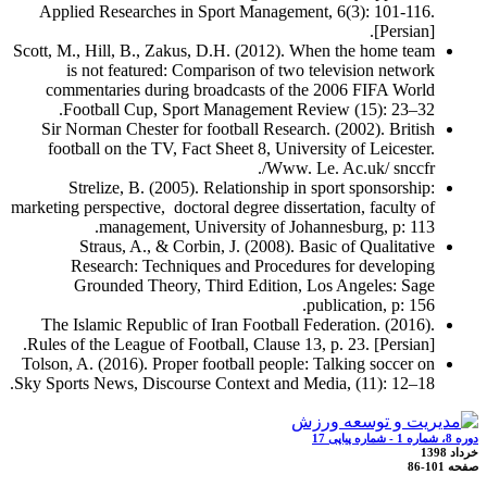
Applied Researches in Sport Management, 6(3): 101-116.
[Persian].
Scott, M., Hill, B., Zakus, D.H. (2012). When the home team
is not featured: Comparison of two television network
commentaries during broadcasts of the 2006 FIFA World
Football Cup, Sport Management Review (15): 23–32.
Sir Norman Chester for football Research. (2002). British
football on the TV, Fact Sheet 8, University of Leicester.
Www. Le. Ac.uk/ snccfr/.
Strelize, B. (2005). Relationship in sport sponsorship:
marketing perspective, doctoral degree dissertation, faculty of
management, University of Johannesburg, p: 113.
Straus, A., & Corbin, J. (2008). Basic of Qualitative
Research: Techniques and Procedures for developing
Grounded Theory, Third Edition, Los Angeles: Sage
publication, p: 156.
The Islamic Republic of Iran Football Federation. (2016).
Rules of the League of Football, Clause 13, p. 23. [Persian].
Tolson, A. (2016). Proper football people: Talking soccer on
Sky Sports News, Discourse Context and Media, (11): 12–18.
دوره 8، شماره 1 - شماره پیاپی 17
خرداد 1398
صفحه
86-101