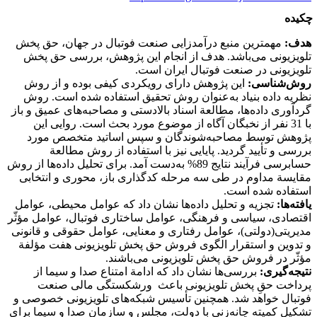
چکیده
هدف
:
مهمترین منبع درآمدزایی صنعت فوتبال در جهان، حق پخش
تلویزیونی می‌باشد. هدف از انجام این پژوهش، بررسی حق پخش
تلویزیونی در صنعت فوتبال ایران است.
روش‌شناسی:
این پژوهش دارای رویکردی کیفی بوده و از روش
نظریه داده بنیاد به‌عنوان روش تحقیق استفاده شده است. روش
گردآوری داده‌ها، مطالعة اسناد بالادستی و مصاحبه‌های عمیق و باز
با 31 نفر از نخبگان آگاه از موضوع مورد بحث است. روایی این
پژوهش توسط مصاحبه‌شوندگان و سپس اساتید متخصص مورد
بررسی و تأیید گردید. پایایی نیز با استفاده از روش مطالعة
حسابرسی فرآیند نتایج 89% به‌دست آمد. برای تحلیل داده‌ها از روش
مقایسة مداوم در طی سه مرحله کدگذاری باز، محوری و انتخابی
استفاده شده است.
یافته‌ها
:
تجزیه و تحلیل داده‌ها نشان داد که عوامل محیطی، عوامل
اقتصادی، سیاسی و فرهنگی، عوامل ساختاری فوتبال، عوامل مؤثّر
مدیریتی(دولتی)، عوامل رفتاری و معنایی، عوامل حقوقی و قانونی
و تدوین و استقرار الگوی فروش حق پخش تلویزیونی هفت مؤلفة
مؤثّر در فروش حق پخش تلویزیونی می‌باشند.
نتیجه‌گیری
:
بررسی‌ها نشان داد که ادامة امتناع صدا و سیما از
پرداخت حقِ‌ پخش تلویزیونی باعث ورشکستگی مالی صنعت
فوتبال خواهد شد. همچنین تأسیس شبکه‌های تلویزیونی خصوصی و
تشکیل کمیته چانه‌زنی با دولت، مجلس و سازمان صدا و سیما برای