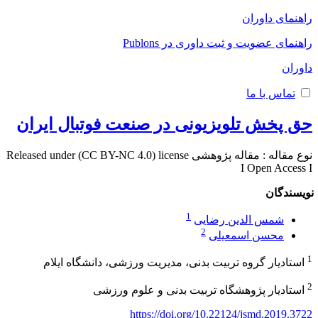
راهنمای داوران
راهنمای عضویت و ثبت داوری در Publons
داوران
تماس با ما
حق پخش تلویزیونی در صنعت فوتبال ایران
نوع مقاله : مقاله پژوهشی Released under (CC BY-NC 4.0) license
I Open Access I
نویسندگان
1
شمس الدین رضایی
2
محسن اسمعیلی
1
استادیار گروه تربیت بدنی، مدیریت ورزشی، دانشگاه ایلام
2
استادیار پژوهشگاه تربیت بدنی و علوم ورزشی
https://doi.org/10.22124/jsmd.2019.3722