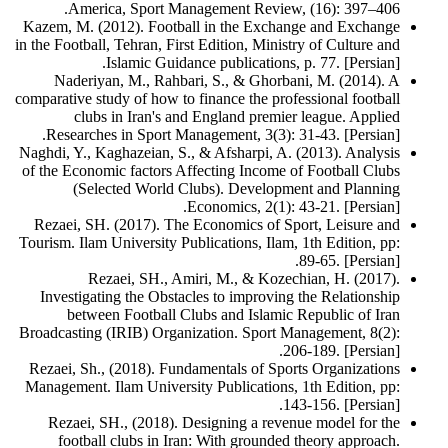
America, Sport Management Review, (16): 397–406.
Kazem, M. (2012). Football in the Exchange and Exchange
in the Football, Tehran, First Edition, Ministry of Culture and
Islamic Guidance publications, p. 77. [Persian].
Naderiyan, M., Rahbari, S., & Ghorbani, M. (2014). A
comparative study of how to finance the professional football
clubs in Iran's and England premier league. Applied
Researches in Sport Management, 3(3): 31-43. [Persian].
Naghdi, Y., Kaghazeian, S., & Afsharpi, A. (2013). Analysis
of the Economic factors Affecting Income of Football Clubs
(Selected World Clubs). Development and Planning
Economics, 2(1): 43-21. [Persian].
Rezaei, SH. (2017). The Economics of Sport, Leisure and
Tourism. Ilam University Publications, Ilam, 1th Edition, pp:
89-65. [Persian].
Rezaei, SH., Amiri, M., & Kozechian, H. (2017).
Investigating the Obstacles to improving the Relationship
between Football Clubs and Islamic Republic of Iran
Broadcasting (IRIB) Organization. Sport Management, 8(2):
206-189. [Persian].
Rezaei, Sh., (2018). Fundamentals of Sports Organizations
Management. Ilam University Publications, 1th Edition, pp:
143-156. [Persian].
Rezaei, SH., (2018). Designing a revenue model for the
football clubs in Iran: With grounded theory approach.