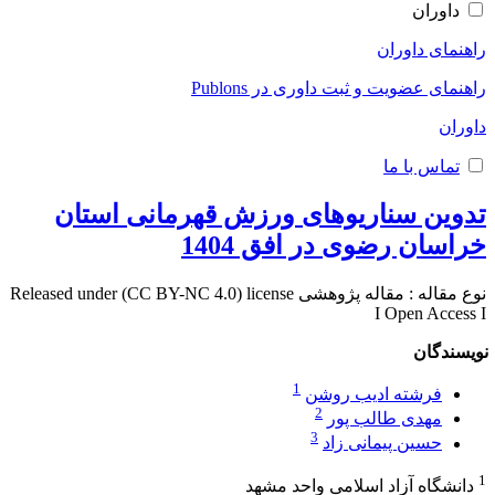
داوران
راهنمای داوران
راهنمای عضویت و ثبت داوری در Publons
داوران
تماس با ما
تدوین سناریوهای ورزش قهرمانی استان
خراسان رضوی در افق 1404
نوع مقاله : مقاله پژوهشی Released under (CC BY-NC 4.0) license
I Open Access I
نویسندگان
1
فرشته ادیب روشن
2
مهدی طالب پور
3
حسین پیمانی زاد
1
دانشگاه آزاد اسلامی واحد مشهد