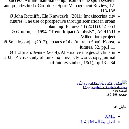
success: An International comparison of elite sport systems
and policies in six Countries. Sport Management Review, 12:
113-136.
Ø John Ratcliffe, Ela Krawczyk. (2011).Imagineering city
futures: The use of prospective through scenarios in urban
planning. Futures 43 (2011) 642–653.
Ø Gordon, T. 1994. “Trend Impact Analysis” , AC/UNU
Millennium project.
Ø Son, hyeonju, (2013), images of the future in South Korea,
futures, 52, pp.1-11.
Ø Hoffman, Jeanne (2014), Alternative images of china in
2035: A case study of tamkang university workshops, journal
of futures studies, 19(1), pp 13 – 34
دوره 6، شماره 3 - شماره پیاپی 12
اسفند 1396
صفحه
168-186
فایل ها
XML
اصل مقاله
1.43 M