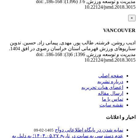
مدیریت و توسعه ورزش, 6 3 (1396): 168-186, doi:
10.22124/jsmd.2018.3015
×
VANCOUVER
ادیب روشن, فرشته, طالب پور, مهدی, پیمانی زاد, حسین. تدوین
سناریوهای ورزش قهرمانی استان خراسان رضوی در افق 1404.
مدیریت و توسعه ورزش
, 1396; 6(3): 168-186. doi:
10.22124/jsmd.2018.3015
صفحه اصلی
درباره نشریه
اعضای هیات تحریریه
ارسال مقاله
تماس با ما
نقشه سایت
اخبار و اعلانات
نمایه شدن در پایگاه اطلاعاتی دوآج
1405-02-09
عدم دسترسی به سایت در تاریخ ۱۴۰۴.۰۵.۲۷؛ به دلیل به