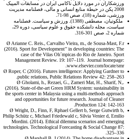
ورزشکاران در مورد دلایل ناکامی ایران در مسابقات المپیک
2008 پکن در حیطة منابع انسانی و مالی، فصلنامه مدیریت
ورزشی، شماره (18)، صص 98-71.
ملکوتیان،‌ مصطفی (1388). ورزش و سیاست. فصلنامه
سیاست،‌ مجله دانشکده حقوق و علوم سیاسی،‌ دوره 29،‌
شماره 2،‌ صص 301-316.
Ø Arianne C. Reis., Carvalho Vieira, m., de Sousa-Mast, F.r
(2016). Sport for Development’’ in developing countries: The
case of the Vilas Olı´mpicas do Rio de Janeiro. Sport
Management Review. 19: 107–119. Journal homepage:
www.elsevier.com/locate/smr.
Ø Roper, C (2016). Futures intelligence: Applying Gardner to
public relations, Public Relations Review 42: 258–263.
Ø Gholami, h., Rezaei, G., Zameri Mat, H., Sharif, N,.
(2016). State-of-the-art Green HRM System: sustainability in
the sports center in Malaysia using a multi-methods approach
and opportunities for future research. Journal of Cleaner
Production 124: 142-163.
Ø Wright, D., Finn, F, Rphael Gellert b, Serge Gutwirth b,
Philip Schütz c, Michael Friedewald c, Silvia Venier d, Emilio
Mordini. (2014). Ethical dilemma scenarios and emerging
technologies. Technological Forecasting & Social Change 87:
325–336.
Ø Marshall B. J (2014). The home disadvantage in