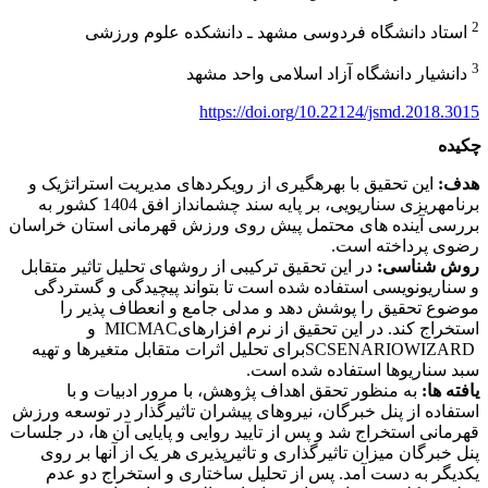
2
استاد دانشگاه فردوسی مشهد ـ دانشکده علوم ورزشی
3
دانشیار دانشگاه آزاد اسلامی واحد مشهد
https://doi.org/10.22124/jsmd.2018.3015
چکیده
هدف:
این تحقیق با بهره­گیری از رویکردهای مدیریت استراتژیک و
برنامه­ریزی سناریویی، بر پایه سند چشم­انداز افق 1404 کشور به
بررسی آینده­ های محتمل پیش روی ورزش قهرمانی استان خراسان
رضوی پرداخته است.
روش شناسی:
در این تحقیق ترکیبی از روش­­های تحلیل تاثیر متقابل
و سناریونویسی استفاده شده است تا بتواند پیچیدگی و گستردگی
موضوع تحقیق را پوشش دهد و مدلی جامع و انعطاف پذیر را
استخراج کند. در این تحقیق از نرم­ افزارهایMICMAC و
SCSENARIOWIZARDبرای تحلیل اثرات متقابل متغیرها و تهیه
سبد سناریوها استفاده شده است.
یافته ها:
به منظور تحقق اهداف پژوهش، با مرور ادبیات و با
استفاده از پنل خبرگان، نیروهای پیشران تاثیرگذار در توسعه ورزش
قهرمانی استخراج شد و پس از تایید روایی و پایایی آن ها، در جلسات
پنل خبرگان میزان تاثیرگذاری و تاثیرپذیری هر یک از آن­ها بر روی
یکدیگر به دست آمد. پس از تحلیل ساختاری و استخراج دو عدم