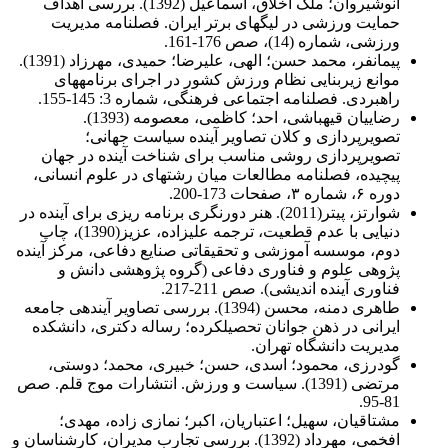
انوشیروان؛ ملک اخلاق، اسماعیل (1392). بررسی اهداف
حمایت ورزشی در لیگ­های برتر ایران. فصلنامه مدیریت
ورزشی، شماره (14)، صص 176-161.
پیمان­فر، محمد حسن؛ الهی، علیرضا؛ حمیدی، مهرزاد (1391).
موانع زیربنایی نظام ورزش کشور در اجرای برنامه­های
راهبردی. فصلنامه اجتماعی فرهنگی، شماره 3: 145-155.
رضاییان قیه­باشی، احد؛ کاظمی، معصومه (1393).
تصویرپردازی و کلان تصاویر آینده سیاست جهانی؛
تصویرپردازی روشی مناسب برای شناخت آینده در جهان
پیچیده، فصلنامه مطالعات میان رشته­ای در علوم انسانی،
دوره ۶، شماره ۳، صفحات 173-200.
شوارتز، پیتر(2011). هنر دورنگری برنامه ریزی برای آینده در
دنیایی با عدم قطعیت، ترجمه علیزاده، عزیز(1390)، چاپ
دوم، موسسه آموزشی و تحقیقاتی صنایع دفاعی، مرکز آینده
پژوهی علوم و فناوری دفاعی (گروه پژوهشی دانش و
فناوری آینده اندیشی). صص 211-217.
طاهری دمنه، محسن (1394). بررسی تصاویر آینده­ی جامعه
ایرانی در ذهن جوانان تحصیل­کرده؛ رساله دکتری، دانشکده
مدیریت دانشگاه تهران.
گودرزی، محمود؛ اسدی، ‌حسن؛‌ خبیری،‌ محمد؛‌ دوستی،‌
مرتضی (1391). سیاست و ورزش. انتشارات موج قلم. صص
81-95.
مشتاقیان، سهیل؛ اعتباریان، اکبر؛ نمازی زاده، مهدی؛
افخمی، مهرداد (1392). بررسی تجارب مدیران، کارشناسان و