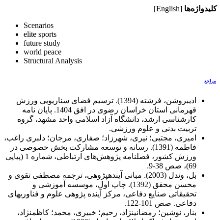
کلیدواژه‌ها
[English]
Scenarios
elite sports
future study
world peace
Structural Analysis
مراجع
ادیب­روشن، فرشته (1394). ترسیم فضای سناریویی ورزش
قهرمانی استان خراسان رضوی در افق 1404. پایان نامه
کارشناسی ارشد، دانشگاه آزاد اسلامی واحد مشهد، گروه
تربیت بدنی و علوم ورزشی.
امیری، مجتبی؛ نیری، شهرزاد؛ صفاری، مرجان؛ دلبری راغب،
فاطمه (1391). رسانه و توسعه مشارکت بخش خصوصی در
ورزش کشور، فصلنامه پژوهش‌های ارتباطی، شماره 1 (پیاپی
69)، صص 38-9.
بل، وندل (2003). مبانی آینده­پژوهی، ترجمه مصطفی تقوی و
محسن محقق (1392). چاپ اول، موسسه آموزشی و
تحقیقاتی صنایع دفاعی، مرکز آینده پژوهی علوم و فناوری­های
دفاعی. صص 101-122.
بنار، نوشین؛ رمضانی­نژاد، رحیم؛ خبیری، محمد؛ کاظم­نژاد،