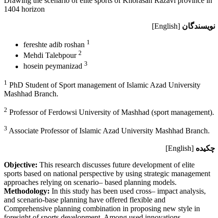
Drawing the scenario of elite sports of Khorasan Razavi province in
1404 horizon
نویسندگان
[English]
1
fereshte adib roshan
2
Mehdi Talebpour
3
hosein peymanizad
1
PhD Student of Sport management of Islamic Azad University
Mashhad Branch.
2
Professor of Ferdowsi University of Mashhad (sport management).
3
Associate Professor of Islamic Azad University Mashhad Branch.
چکیده
[English]
Objective:
This research discusses future development of elite
sports based on national perspective by using strategic management
approaches relying on scenario– based planning models.
Methodology:
In this study has been used cross– impact analysis,
and scenario-base planning have offered flexible and
Comprehensive planning combination in proposing new style in
foresight of sports development. Among used innovations,