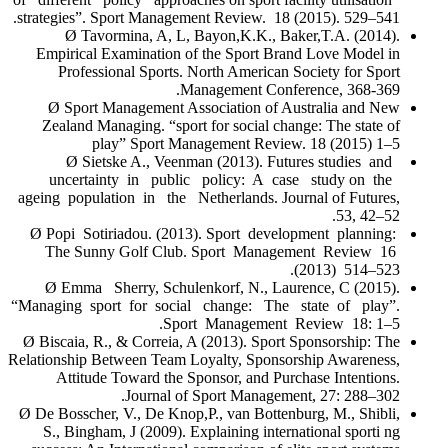
strategies”. Sport Management Review. 18 (2015). 529–541.
Ø Tavormina, A, L, Bayon,K.K., Baker,T.A. (2014).
Empirical Examination of the Sport Brand Love Model in
Professional Sports. North American Society for Sport
Management Conference, 368-369.
Ø Sport Management Association of Australia and New
Zealand Managing. “sport for social change: The state of
play” Sport Management Review. 18 (2015) 1–5
Ø Sietske A., Veenman (2013). Futures studies and
uncertainty in public policy: A case study on the
ageing population in the Netherlands. Journal of Futures,
53, 42–52.
Ø Popi Sotiriadou. (2013). Sport development planning:
The Sunny Golf Club. Sport Management Review 16
(2013) 514–523.
Ø Emma Sherry, Schulenkorf, N., Laurence, C (2015).
“Managing sport for social change: The state of play”.
Sport Management Review 18: 1–5.
Ø Biscaia, R., & Correia, A (2013). Sport Sponsorship: The
Relationship Between Team Loyalty, Sponsorship Awareness,
Attitude Toward the Sponsor, and Purchase Intentions.
Journal of Sport Management, 27: 288–302.
Ø De Bosscher, V., De Knop,P., van Bottenburg, M., Shibli,
S., Bingham, J (2009). Explaining international sporti ng