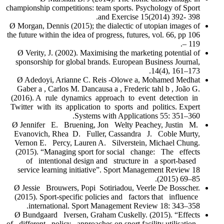
championship competitions: team sports. Psychology of Sport
and Exercise 15(2014) 392- 398.
Ø Morgan, Dennis (2015); the dialectic of utopian images of
the future within the idea of progress, futures, vol. 66, pp 106
– 119.
Ø Verity, J. (2002). Maximising the marketing potential of
sponsorship for global brands. European Business Journal,
14(4), 161–173.
Ø Adedoyi, Arianne C. Reis -Olowe a, Mohamed Medhat
Gaber a , Carlos M. Dancausa a , Frederic tahl b , João G.
(2016). A rule dynamics approach to event detection in
Twitter with its application to sports and politics. Expert
Systems with Applications 55: 351–360.
Ø Jennifer E. Bruening, Jon Welty Peachey, Justin M.
Evanovich, Rhea D. Fuller, Cassandra J. Coble Murty,
Vernon E. Percy, Lauren A. Silverstein, Michael Chung.
(2015). “Managing sport for social change: The effects
of intentional design and structure in a sport-based
service learning initiative”. Sport Management Review 18
(2015) 69–85.
Ø Jessie Brouwers, Popi Sotiriadou, Veerle De Bosscher.
(2015). Sport-specific policies and factors that influence
international. Sport Management Review 18: 343–358.
Ø Bundgaard Iversen, Graham Cuskelly. (2015). “Effects
of different policy approaches on sport facility utilisation