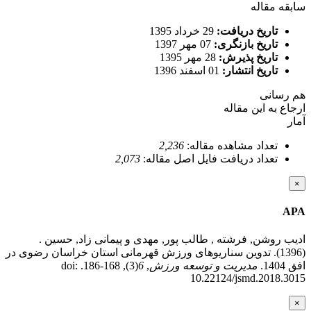
سابقه مقاله
تاریخ دریافت:
29 خرداد 1395
تاریخ بازنگری:
07 مهر 1397
تاریخ پذیرش:
28 مهر 1395
تاریخ انتشار:
01 اسفند 1396
هم رسانی
ارجاع به این مقاله
آمار
تعداد مشاهده مقاله:
2,236
تعداد دریافت فایل اصل مقاله:
2,073
×
APA
ادیب روشن, فرشته , طالب پور, مهدی و پیمانی زاد, حسین .
(1396). تدوین سناریوهای ورزش قهرمانی استان خراسان رضوی در
افق 1404.
مدیریت و توسعه ورزش
,
6
(3), 168-186. doi:
10.22124/jsmd.2018.3015
×