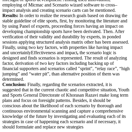
employing of Micmac and Scenario wizard software to cross–
impact analysis and creating scenario carts can be mentioned.
Results:
In order to realize the research goals based on drawing the
stable guideline of elite sports, first, by monitoring the literature and
by using Panel of experts, proceeding forces having an impact on
developing championship sports have been derivated. Then. After
verification of their validity and durability by experts, in ponded
sessions applying structured analysis matrix other has been assessed.
Finally, using two key factors, with properties like having impact
and uncertainlyEffectiveness and impact
,
the scenario logic is
designed and finds scenarios is represented. The result of analyzing
factor, derivation of two key factors including backing up of
financial supporters and scenarios called "sprint", “relay race”, “high
jumping” and “water pit”, than alternative position of them was
determined.
Conclusion:
Finally, regarding the scenarios extracted, it is
suggested that in the current chaotic and competitive situation, Youth
and Sports General Directorate of Khorasan Razavi make long term
plans and focus on foresight patterns. Besides, it should be
conscious about the likelihood of each scenario by thorough and
continuous environmental scanning and capture a comprehensive
knowledge of the future by investigating and evaluating each of its
strategies in case of happening each scenario and if necessary, it
should formulate and replace new strategies