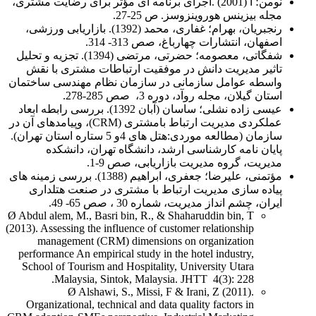
نومن؛ آ (2001) .اجرای برنامه ای مؤثر برای رضایت مشتری،
مجله بیزینس هوروینزوسز. ص 25-27.
رنجبریان، بهرام؛ غفاری، محمد (1392). بازاریابی ورزشی،
اصفهان، انتشارات چهارباغ، صص 313- 314.
شفگاتی، معصومه؛ حضرتی، مرتضی (1394). تجزیه و تحلیل
تاثیر مدیریت دانش در موفقیت ارتباطات مشتری با نقش
واسطه عوامل سازمانی در سازمان نظام مهندسی ساختمان
استان گیلان، مجله روآد، دوره 3، صص 285-278.
عیسی زاده نشلی؛ ساسان (آبان 1392). بررسی رابطه ابعاد
عملکردی مدیریت ارتباط بامشتری (CRM)، وپیامدهای آن در
سازمان (مطالعه موردی:هتل های 4و 5 ستاره استان تهران).
پایان نامه کارشناسی ارشد، دانشگاه تهران، دانشکده
مدیریت، گروه مدیریت بازاریابی، صص 9-1.
مؤتمنی، علیرضا؛ جعفری، ابراهیم (1388). بررسی زمینه های
پیاده سازی مدیریت ارتباط با مشتری در صنعت هتلداری
ایران، چشم انداز مدیریت، شماره 30 ، صص 65- 49.
Ø Abdul alem, M., Basri bin, R., & Shaharuddin bin, T
(2013). Assessing the influence of customer relationship
management (CRM) dimensions on organization
performance An empirical study in the hotel industry,
School of Tourism and Hospitality, University Utara
Malaysia, Sintok, Malaysia. JHTT 4(3): 228.
Ø Alshawi, S., Missi, F & Irani, Z (2011).
Organizational, technical and data quality factors in