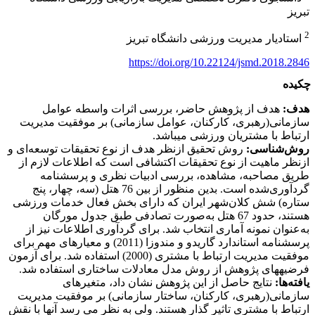
تبریز
2
استادیار مدیریت ورزشی دانشگاه تبریز
https://doi.org/10.22124/jsmd.2018.2846
چکیده
هدف
:
هدف از پژوهش حاضر، بررسی اثرات واسطه عوامل
سازمانی(رهبری، کارکنان، عوامل سازمانی) بر موفقیت مدیریت
ارتباط با مشتریان ورزشی می­باشد.
روش‌شناسی:
روش تحقیق ازنظر هدف از نوع تحقیقات توسعه‌ای و
ازنظر ماهیت از نوع تحقیقات اکتشافی است که اطلاعات لازم از
طریق مصاحبه، مشاهده، بررسی ادبیات نظری و پرسشنامه
گردآوری‌شده است. بدین منظور از بین 76 هتل (سه، چهار، پنج
ستاره) شش کلان‌شهر ایران که دارای بخش فعال خدمات ورزشی
هستند، حدود 67 هتل به‌صورت تصادفی طبق جدول مورگان
به‌عنوان نمونه آماری انتخاب شد. برای گردآوری اطلاعات نیز از
پرسشنامه استاندارد گاریدو و مندوزا (2011) و معیارهای مهم برای
موفقیت مدیریت ارتباط با مشتری (2000) استفاده شد. برای آزمون
فرضیه­های پژوهش از روش مدل معادلات ساختاری استفاده شد.
یافته‌ها
:
نتایج حاصل از این پژوهش نشان داد، متغیرهای
سازمانی(رهبری، کارکنان، ساختار سازمانی) بر موفقیت مدیریت
ارتباط با مشتری تاثیر گذار هستند. ولی به نظر می رسد آنها با نقش