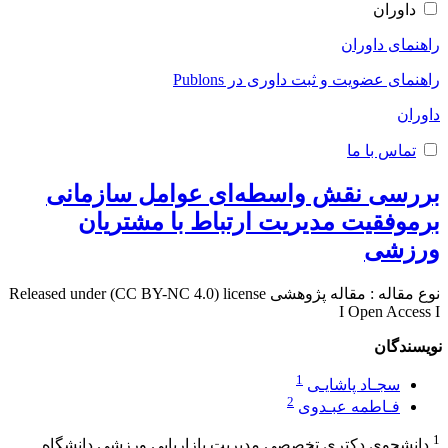
داوران
راهنمای داوران
راهنمای عضویت و ثبت داوری در Publons
داوران
تماس با ما
بررسی نقش واسطه‌ای عوامل سازمانی
برموفقیت مدیریت ارتباط با مشتریان
ورزشی
نوع مقاله : مقاله پژوهشی Released under (CC BY-NC 4.0) license
I Open Access I
نویسندگان
1
سجـاد پاشایـی
2
فـاطمه عبـدوی
1
دانشجوی دکتری تخصصی مدیریت بازاریابی ورزشی دانشگاه