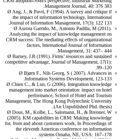
CRM adoption-SMEs perspective, Industrial Marketing
Management Journal, 40: 376 383.
Ø Ang, J., & Pavri, F (1994). A survey and critique if
the impact of information technology, International
Journal of Information Management, 17(3): 122 133.
Ø Aurora Garrido, M., Antonio Padilla, M (2011).
Analyzing the impact of knowledge management on
CRM success: The mediating effects of organizational
factors, International Journal of Information
Management, 31: 437– 444.
Ø Barney, J.B (1991). Firms’ resources and sustained
competitive advantage, Journal of Management, 17(1):
99–120.
Ø Bjørn F., Nils Georg, S ( 2007). Advances in
Information Systems Development, 123-133.
Ø Chien C., & Lun, G (2006). Integration knowledge
management into market orientation: impact on hotel
performance, School of Hotel and Tourism
Management, The Hong Kong Polytechnic University
(An Unpublished Phd. thesis).
Ø Dous, M., Kolbe, L., Salomann, H., & Brenner, W
(2005). KM capabilities in CRM: Making knowledge
for, from and about customers work, In Proceedings of
the eleventh Americas conference on information
systems Omaha, NE, USA: 167–178.