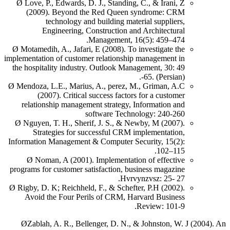
Ø Love, P., Edwards, D. J., Standing, C., & Irani, Z
(2009). Beyond the Red Queen syndrome: CRM
technology and building material suppliers,
Engineering, Construction and Architectural
Management, 16(5): 459–474.
Ø Motamedih, A., Jafari, E (2008). To investigate the
implementation of customer relationship management in
the hospitality industry. Outlook Management, 30: 49
-65. (Persian).
Ø Mendoza, L.E., Marius, A., perez, M., Griman, A.C
(2007). Critical success factors for a customer
relationship management strategy, Information and
software Technology: 240-260
Ø Nguyen, T. H., Sherif, J. S., & Newby, M (2007).
Strategies for successful CRM implementation,
Information Management & Computer Security, 15(2):
102–115.
Ø Noman, A (2001). Implementation of effective
programs for customer satisfaction, business magazine
Hvrvynzvsz: 25- 27.
Ø Rigby, D. K; Reichheld, F., & Schefter, P.H (2002).
Avoid the Four Perils of CRM, Harvard Business
Review: 101-9.
ØZablah, A. R., Bellenger, D. N., & Johnston, W. J (2004). An