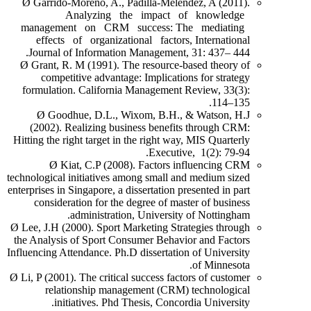
Ø Garrido-Moreno, A., Padilla-Meléndez, A (2011).
Analyzing the impact of knowledge
management on CRM success: The mediating
effects of organizational factors, International
Journal of Information Management, 31: 437– 444.
Ø Grant, R. M (1991). The resource-based theory of
competitive advantage: Implications for strategy
formulation. California Management Review, 33(3):
114–135.
Ø Goodhue, D.L., Wixom, B.H., & Watson, H.J
(2002). Realizing business benefits through CRM:
Hitting the right target in the right way, MIS Quarterly
Executive, 1(2): 79-94.
Ø Kiat, C.P (2008). Factors influencing CRM
technological initiatives among small and medium sized
enterprises in Singapore, a dissertation presented in part
consideration for the degree of master of business
administration, University of Nottingham.
Ø Lee, J.H (2000). Sport Marketing Strategies through
the Analysis of Sport Consumer Behavior and Factors
Influencing Attendance. Ph.D dissertation of University
of Minnesota.
Ø Li, P (2001). The critical success factors of customer
relationship management (CRM) technological
initiatives. Phd Thesis, Concordia University.