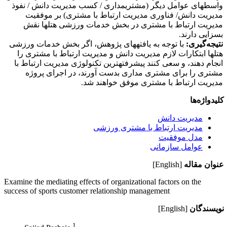
واسطه­ای عوامل دیگر (مشتری­مداری / کسب مدیریت دانش / نفوذ
مدیریت دانش/ فناوری مدیریت ارتباط با مشتری) بر موفقیت
مدیریت ارتباط با مشتری در بخش خدمات ورزشی هتل­ها نقش
بسزایی دارند.
نتیجه‌گیری
:
با توجه به یافته­های پژوهش، اگر بخش خدمات ورزشی
هتل­ها ابتکارات لازم مدیریت دانش و مدیریت ارتباط با مشتری را
انجام دهند، و سعی کنند پیشرفته­ترین تکنولوژی مدیریت ارتباط با
مشتری را برای مشتری مداری بدست آورند، در اجرای پروژه
مدیریت ارتباط با مشتری موفق خواهند شد.
کلیدواژه‌ها
مدیریت دانش
مدیریت ارتباط با مشتری ورزشی
مدل موفقیت
عوامل سازمانی
عنوان مقاله
[English]
Examine the mediating effects of organizational factors on the
success of sports customer relationship management
نویسندگان
[English]
1