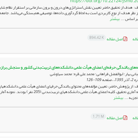
https://doi.org/10.22124/jsmd.2
: هدف از تحقیق حاضر تعیین نقش استراتژی‌های درون و برون سازمانی بر استقرار نظام 
ز نظر هدف، از نوع کاربردی است به لحاظ گردآوری داده‌ها، توصیفی همبستگی می‌باشد. جام
بیشتر
894.42 K
اله
اصل مقاله
ه‌های بالندگی حرفه‌ای اعضای هیأت علمی دانشکده‌های تربیت‌بدنی کشور و سنجش برا
انی بهار؛ ابوالفضل فراهانی؛ محمد علی قره؛ محمد سیاوشی
109-126
: از پژوهش حاضر، تعیین مؤلفه‌های محتوای بالندگی حرفه­ای اعضای هیأت علمی دانشکد
بیشتر
تجزیه ...
1.71 M
اله
اصل مقاله