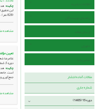
021.5336
اطلاعات نشریه
چکیده
هدف
این تحقیق ا
(828 نفر). بر اساس ...
راهنمای نویسندگان
مشاهده مق
ارسال مقاله
داوران
تعیین مؤلف
غلامرضا شعب
تماس با ما
دوره 5، شماره 2 ، آذر 1395، ، صفحه
چکیده
هدف
مقالات آماده انتشار
جمع‌آوری و 
شماره جاری
مشاهده مق
دوره 15 (1405)