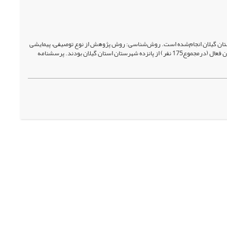
تان گیلان انجام‌شده است. روش‌شناسی: روش پژوهش از نوع توصیفی، پیمایشی
است. جامعۀ آماری شامل رئیس اداره ورزش و جوانان، کلیۀ کارکنان کمیته‌ها، مربیان، داوران و ورزشکاران فعال (درمجموع175 نفر) از پانزده شهرستان استان گیلان بودند. پرسشنامه