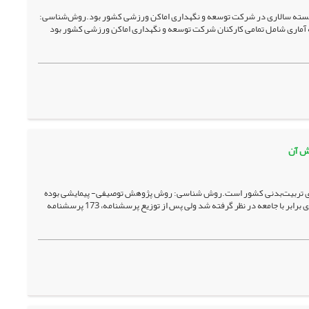
شایسته سالاری در شرکت توسعه و نگهداری اماکن ورزشی کشور بود.روش‌شناسی:
عه آماری شامل تمامی کارکنان شرکت توسعه و نگهداری اماکن ورزشی کشور بود
زش آن
ه­های تربیت‌بدنی کشور است.روش شناسی: روش پژوهش توصیفی- پیمایشی بوده
است. جامعه آماری تحقیق، کلیه اعضای هیأت علمی دانشکده­های تربیت‌بدنی (205 نفر) بودند. نمونه آماری برابر با جامعه در نظر گرفته شد ولی پس از توزیع پرسشنامه، 173 پرسشنامه