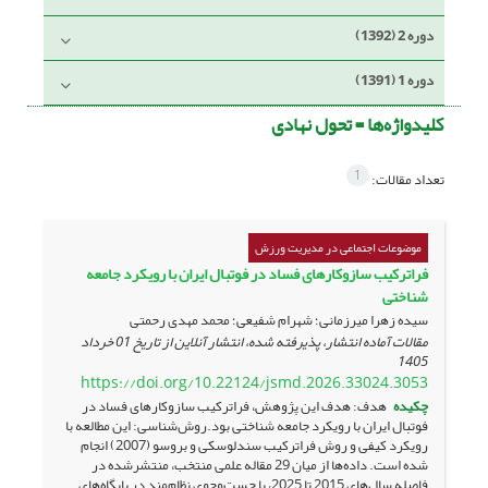
دوره 2 (1392)
دوره 1 (1391)
کلیدواژه‌ها =
تحول نهادی
1
تعداد مقالات:
موضوعات اجتماعی در مدیریت ورزش
فراترکیب سازوکارهای فساد در فوتبال ایران با رویکرد جامعه
شناختی
سیده زهرا میرزمانی؛ شهرام شفیعی؛ محمد مهدی رحمتی
مقالات آماده انتشار، پذیرفته شده، انتشار آنلاین از تاریخ
01 خرداد
1405
https://doi.org/10.22124/jsmd.2026.33024.3053
چکیده
هدف: هدف این پژوهش، فراترکیب سازوکارهای فساد در
فوتبال ایران با رویکرد جامعه شناختی بود.روش‌شناسی: این مطالعه با
رویکرد کیفی و روش فراترکیب سندلوسکی و بروسو (2007) انجام
شده است. داده‌ها از میان 29 مقاله علمی منتخب، منتشرشده در
فاصله سال‌های 2015 تا 2025، با جست‌وجوی نظام‌مند در پایگاه‌های