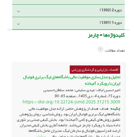
دوره 2 (1392)
دوره 1 (1391)
کلیدواژه‌ها =
چارمز
1
تعداد مقالات:
اقتصاد، بازاریابی و گردشگری ورزشی
تحلیل و مدل‌سازی موفقیت مالی باشگاه‌های لیگ برتری فوتبال
ایران با رویکرد آمیخته
امیرحسین لباف؛ مهدی سلیمی؛ محمد سلطان‌حسینی
دوره 15، شماره 4 ، دی 1405، ، صفحه
65-90
https://doi.org/10.22124/jsmd.2025.31215.3009
چکیده
هدف: هدف از پژوهش حاضر، ارائه مدل موفقیت مالی
باشگاه‌های لیگ برتری فوتبال ایران بود.روش‌شناسی: روش پژوهش
تلفیق روش‌های کیفی و کمی (آمیخته) بود. بخش کیفی مبتنی بر تئوری
داده بنیاد با رویکرد چارمز می‌باشد. جامعه آماری بخش کیفی مدیران
ارشد فدراسیون فوتبال و سازمان لیگ، مدیران عامل باشگاه‌ها،
بیشتر
مدیران ارشد مالی باشگاه‌ها و اساتید صاحب‌نظر ...